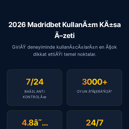
2026 Madridbet KullanÄ±m KÄ±sa
Ã–zeti
GiriÅŸ deneyiminde kullanÄ±cÄ±larÄ±n en Ã§ok
dikkat ettiÄŸi temel noktalar.
7/24
3000+
BAÄžLANTI
OYUN Ä°Ã‡ERÄ°ÄžÄ°
KONTROLÃœ
4.8â˜…
24/7