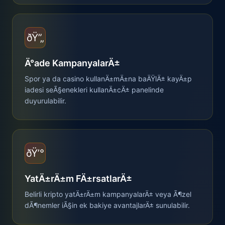
ðŸ”„
Ä°ade KampanyalarÄ±
Spor ya da casino kullanÄ±mÄ±na baÄŸlÄ± kayÄ±p
iadesi seÃ§enekleri kullanÄ±cÄ± panelinde
duyurulabilir.
ðŸ’°
YatÄ±rÄ±m FÄ±rsatlarÄ±
Belirli kripto yatÄ±rÄ±m kampanyalarÄ± veya Ã¶zel
dÃ¶nemler iÃ§in ek bakiye avantajlarÄ± sunulabilir.