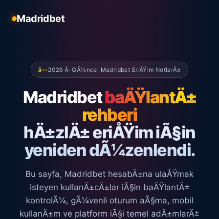
Madridbet
â—
2026 Â· GÃ¼ncel Madridbet EriÅŸim NotlarÄ±
Madridbet
baÄŸlantÄ±
rehberi
hÄ±zlÄ± eriÅŸim iÃ§in
yeniden dÃ¼zenlendi.
Bu sayfa, Madridbet hesabÄ±na ulaÅŸmak
isteyen kullanÄ±cÄ±lar iÃ§in baÄŸlantÄ±
kontrolÃ¼, gÃ¼venli oturum aÃ§ma, mobil
kullanÄ±m ve platform iÃ§i temel adÄ±mlarÄ±