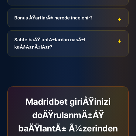
Bonus ÅŸartlarÄ± nerede incelenir?
Sahte baÄŸlantÄ±lardan nasÄ±l
kaÃ§Ä±nÄ±lÄ±r?
Madridbet giriÅŸinizi
doÄŸrulanmÄ±ÅŸ
baÄŸlantÄ± Ã¼zerinden