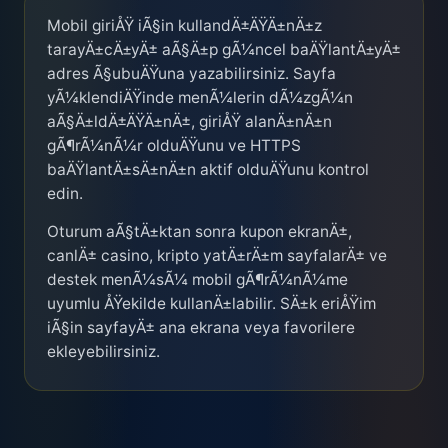
Mobil giriÅŸ iÃ§in kullandÄ±ÄŸÄ±nÄ±z
tarayÄ±cÄ±yÄ± aÃ§Ä±p gÃ¼ncel baÄŸlantÄ±yÄ±
adres Ã§ubuÄŸuna yazabilirsiniz. Sayfa
yÃ¼klendiÄŸinde menÃ¼lerin dÃ¼zgÃ¼n
aÃ§Ä±ldÄ±ÄŸÄ±nÄ±, giriÅŸ alanÄ±nÄ±n
gÃ¶rÃ¼nÃ¼r olduÄŸunu ve HTTPS
baÄŸlantÄ±sÄ±nÄ±n aktif olduÄŸunu kontrol
edin.
Oturum aÃ§tÄ±ktan sonra kupon ekranÄ±,
canlÄ± casino, kripto yatÄ±rÄ±m sayfalarÄ± ve
destek menÃ¼sÃ¼ mobil gÃ¶rÃ¼nÃ¼me
uyumlu ÅŸekilde kullanÄ±labilir. SÄ±k eriÅŸim
iÃ§in sayfayÄ± ana ekrana veya favorilere
ekleyebilirsiniz.