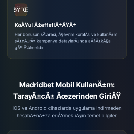
ðŸ“Œ
KoÅŸul ÅžeffaflÄ±ÄŸÄ±
Her bonusun sÃ¼resi, Ã§evrim kuralÄ± ve kullanÄ±m
sÄ±nÄ±rÄ± kampanya detaylarÄ±nda aÃ§Ä±kÃ§a
gÃ¶rÃ¼lmelidir.
Madridbet Mobil KullanÄ±m:
TarayÄ±cÄ± Ãœzerinden GiriÅŸ
iOS ve Android cihazlarda uygulama indirmeden
hesabÄ±nÄ±za eriÅŸmek iÃ§in temel bilgiler.