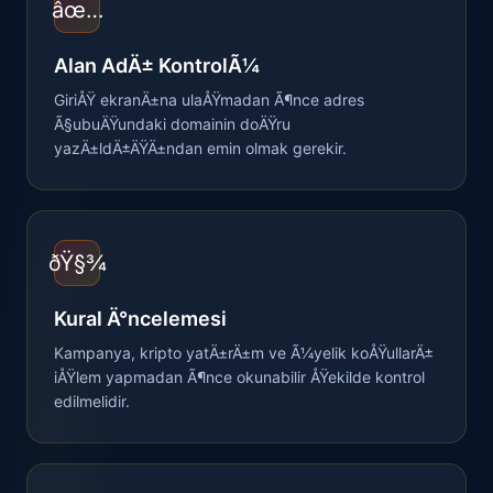
âœ…
Alan AdÄ± KontrolÃ¼
GiriÅŸ ekranÄ±na ulaÅŸmadan Ã¶nce adres
Ã§ubuÄŸundaki domainin doÄŸru
yazÄ±ldÄ±ÄŸÄ±ndan emin olmak gerekir.
ðŸ§¾
Kural Ä°ncelemesi
Kampanya, kripto yatÄ±rÄ±m ve Ã¼yelik koÅŸullarÄ±
iÅŸlem yapmadan Ã¶nce okunabilir ÅŸekilde kontrol
edilmelidir.