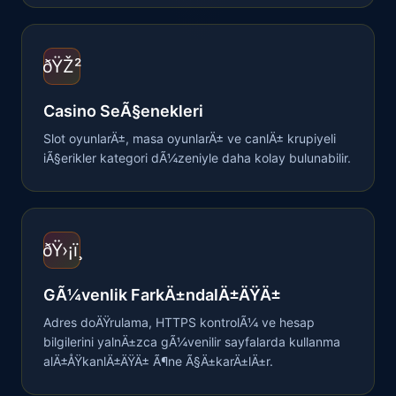
ðŸŽ²
Casino SeÃ§enekleri
Slot oyunlarÄ±, masa oyunlarÄ± ve canlÄ± krupiyeli
iÃ§erikler kategori dÃ¼zeniyle daha kolay bulunabilir.
ðŸ›¡ï¸
GÃ¼venlik FarkÄ±ndalÄ±ÄŸÄ±
Adres doÄŸrulama, HTTPS kontrolÃ¼ ve hesap
bilgilerini yalnÄ±zca gÃ¼venilir sayfalarda kullanma
alÄ±ÅŸkanlÄ±ÄŸÄ± Ã¶ne Ã§Ä±karÄ±lÄ±r.