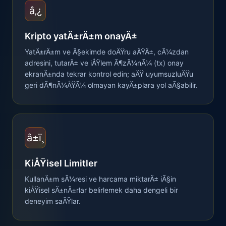
â‚¿
Kripto yatÄ±rÄ±m onayÄ±
YatÄ±rÄ±m ve Ã§ekimde doÄŸru aÄŸÄ±, cÃ¼zdan
adresini, tutarÄ± ve iÅŸlem Ã¶zÃ¼nÃ¼ (tx) onay
ekranÄ±nda tekrar kontrol edin; aÄŸ uyumsuzluÄŸu
geri dÃ¶nÃ¼ÅŸÃ¼ olmayan kayÄ±plara yol aÃ§abilir.
â±ï¸
KiÅŸisel Limitler
KullanÄ±m sÃ¼resi ve harcama miktarÄ± iÃ§in
kiÅŸisel sÄ±nÄ±rlar belirlemek daha dengeli bir
deneyim saÄŸlar.