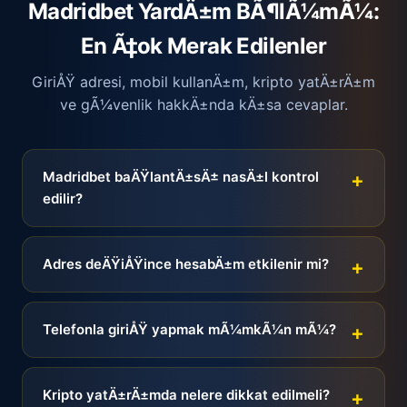
Madridbet YardÄ±m BÃ¶lÃ¼mÃ¼:
En Ã‡ok Merak Edilenler
GiriÅŸ adresi, mobil kullanÄ±m, kripto yatÄ±rÄ±m
ve gÃ¼venlik hakkÄ±nda kÄ±sa cevaplar.
Madridbet baÄŸlantÄ±sÄ± nasÄ±l kontrol
edilir?
Adres deÄŸiÅŸince hesabÄ±m etkilenir mi?
Telefonla giriÅŸ yapmak mÃ¼mkÃ¼n mÃ¼?
Kripto yatÄ±rÄ±mda nelere dikkat edilmeli?