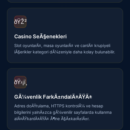
ðŸŽ²
Casino SeÃ§enekleri
Slot oyunlarÄ±, masa oyunlarÄ± ve canlÄ± krupiyeli
iÃ§erikler kategori dÃ¼zeniyle daha kolay bulunabilir.
ðŸ›¡ï¸
GÃ¼venlik FarkÄ±ndalÄ±ÄŸÄ±
Adres doÄŸrulama, HTTPS kontrolÃ¼ ve hesap
bilgilerini yalnÄ±zca gÃ¼venilir sayfalarda kullanma
alÄ±ÅŸkanlÄ±ÄŸÄ± Ã¶ne Ã§Ä±karÄ±lÄ±r.