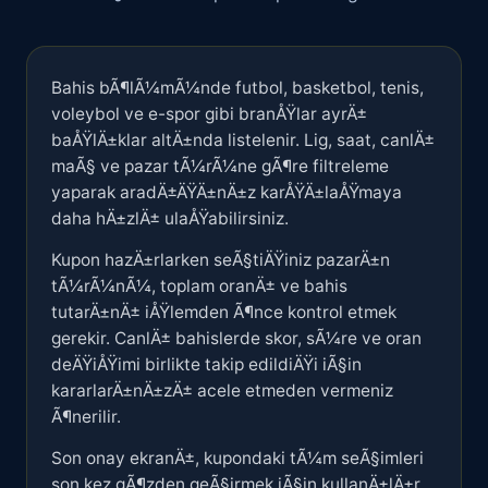
Bahis bÃ¶lÃ¼mÃ¼nde futbol, basketbol, tenis,
voleybol ve e-spor gibi branÅŸlar ayrÄ±
baÅŸlÄ±klar altÄ±nda listelenir. Lig, saat, canlÄ±
maÃ§ ve pazar tÃ¼rÃ¼ne gÃ¶re filtreleme
yaparak aradÄ±ÄŸÄ±nÄ±z karÅŸÄ±laÅŸmaya
daha hÄ±zlÄ± ulaÅŸabilirsiniz.
Kupon hazÄ±rlarken seÃ§tiÄŸiniz pazarÄ±n
tÃ¼rÃ¼nÃ¼, toplam oranÄ± ve bahis
tutarÄ±nÄ± iÅŸlemden Ã¶nce kontrol etmek
gerekir. CanlÄ± bahislerde skor, sÃ¼re ve oran
deÄŸiÅŸimi birlikte takip edildiÄŸi iÃ§in
kararlarÄ±nÄ±zÄ± acele etmeden vermeniz
Ã¶nerilir.
Son onay ekranÄ±, kupondaki tÃ¼m seÃ§imleri
son kez gÃ¶zden geÃ§irmek iÃ§in kullanÄ±lÄ±r.