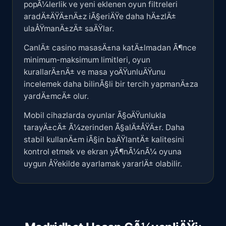
popÃ¼lerlik ve yeni eklenen oyun filtreleri
aradÄ±ÄŸÄ±nÄ±z iÃ§eriÄŸe daha hÄ±zlÄ±
ulaÅŸmanÄ±zÄ± saÄŸlar.
CanlÄ± casino masasÄ±na katÄ±lmadan Ã¶nce
minimum-maksimum limitleri, oyun
kurallarÄ±nÄ± ve masa yoÄŸunluÄŸunu
incelemek daha bilinÃ§li bir tercih yapmanÄ±za
yardÄ±mcÄ± olur.
Mobil cihazlarda oyunlar Ã§oÄŸunlukla
tarayÄ±cÄ± Ã¼zerinden Ã§alÄ±ÅŸÄ±r. Daha
stabil kullanÄ±m iÃ§in baÄŸlantÄ± kalitesini
kontrol etmek ve ekran yÃ¶nÃ¼nÃ¼ oyuna
uygun ÅŸekilde ayarlamak yararlÄ± olabilir.