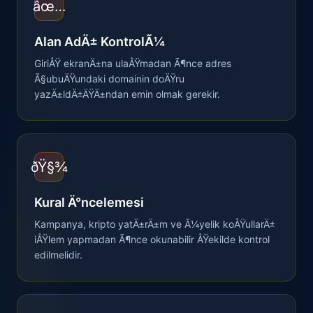
âœ…
Alan AdÄ± KontrolÃ¼
GiriÅŸ ekranÄ±na ulaÅŸmadan Ã¶nce adres
Ã§ubuÄŸundaki domainin doÄŸru
yazÄ±ldÄ±ÄŸÄ±ndan emin olmak gerekir.
ðŸ§¾
Kural Ä°ncelemesi
Kampanya, kripto yatÄ±rÄ±m ve Ã¼yelik koÅŸullarÄ±
iÅŸlem yapmadan Ã¶nce okunabilir ÅŸekilde kontrol
edilmelidir.