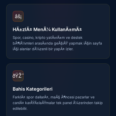
âš¡
HÄ±zlÄ± MenÃ¼ KullanÄ±mÄ±
Spor, casino, kripto yatÄ±rÄ±m ve destek
bÃ¶lÃ¼mleri arasÄ±nda geÃ§iÅŸ yapmak iÃ§in sayfa
iÃ§i alanlar dÃ¼zenli bir yapÄ± izler.
ðŸŽ¯
Bahis Kategorileri
FarklÄ± spor dallarÄ±, maÃ§ Ã¶ncesi pazarlar ve
canlÄ± karÅŸÄ±laÅŸmalar tek panel Ã¼zerinden takip
edilebilir.