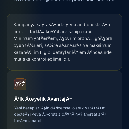
Kampanya sayfasÄ±nda yer alan bonuslarÄ±n
her biri farklÄ± koÅŸullara sahip olabilir.
Minimum yatÄ±rÄ±m, Ã§evrim oranÄ±, geÃ§erli
oyun tÃ¼rleri, sÃ¼re sÄ±nÄ±rÄ± ve maksimum
kazanÃ§ limiti gibi detaylar iÅŸlem Ã¶ncesinde
mutlaka kontrol edilmelidir.
ðŸŽ
Ä°lk Ãœyelik AvantajÄ±
Yeni hesaplar iÃ§in dÃ¶nemsel olarak yatÄ±rÄ±m
desteÄŸi veya Ã¼cretsiz dÃ¶nÃ¼ÅŸ fÄ±rsatlarÄ±
tanÄ±mlanabilir.