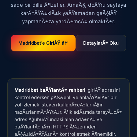
sade bir dille Ã¶zetler. AmaÃ§, doÄŸru sayfaya
karÄ±ÅŸÄ±klÄ±k yaÅŸamadan geÃ§iÅŸ
yapmanÄ±za yardÄ±mcÄ± olmaktÄ±r.
Madridbet'e GiriÅŸ â†’
DetaylarÄ± Oku
Madridbet baÄŸlantÄ± rehberi
, giriÅŸ adresini
kontrol ederken gÃ¼venli ve anlaÅŸÄ±lÄ±r bir
yol izlemek isteyen kullanÄ±cÄ±lar iÃ§in
hazÄ±rlanmÄ±ÅŸtÄ±r. Ä°lk adÄ±mda tarayÄ±cÄ±
adres Ã§ubuÄŸundaki alan adÄ±nÄ± ve
baÄŸlantÄ±nÄ±n HTTPS Ã¼zerinden
aÃ§Ä±ldÄ±ÄŸÄ±nÄ± kontrol etmek Ã¶nemlidir.