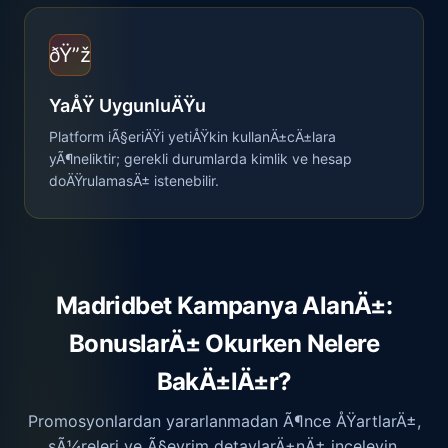
ðŸ”ž
YaÅŸ UygunluÄŸu
Platform iÃ§eriÄŸi yetiÅŸkin kullanÄ±cÄ±lara
yÃ¶neliktir; gerekli durumlarda kimlik ve hesap
doÄŸrulamasÄ± istenebilir.
Madridbet Kampanya AlanÄ±:
BonuslarÄ± Okurken Nelere
BakÄ±lÄ±r?
Promosyonlardan yararlanmadan Ã¶nce ÅŸartlarÄ±,
sÃ¼releri ve Ã§evrim detaylarÄ±nÄ± inceleyin.