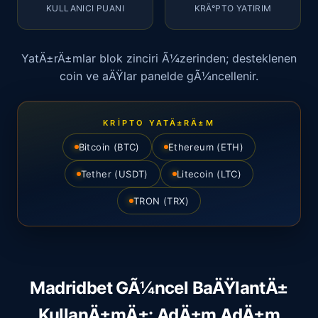
KULLANICI PUANI
KRÄ°PTO YATIRIM
YatÄ±rÄ±mlar blok zinciri Ã¼zerinden; desteklenen
coin ve aÄŸlar panelde gÃ¼ncellenir.
KRIPTO YATÄ±RÄ±M
Bitcoin (BTC)
Ethereum (ETH)
Tether (USDT)
Litecoin (LTC)
TRON (TRX)
Madridbet GÃ¼ncel BaÄŸlantÄ±
KullanÄ±mÄ±: AdÄ±m AdÄ±m