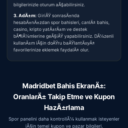
bilgilerinizle oturum aÃ§abilirsiniz.
3. AdÄ±m:
GiriÅŸ sonrasÄ±nda
hesabÄ±nÄ±zdan spor bahisleri, canlÄ± bahis,
casino, kripto yatÄ±rÄ±m ve destek
bÃ¶lÃ¼mlerine geÃ§iÅŸ yapabilirsiniz. DÃ¼zenli
kullanÄ±m iÃ§in doÄŸru baÄŸlantÄ±yÄ±
favorilerinize eklemek faydalÄ± olur.
Madridbet Bahis EkranÄ±:
OranlarÄ± Takip Etme ve Kupon
HazÄ±rlama
Spor panelini daha kontrollÃ¼ kullanmak isteyenler
iÃ§in temel kupon ve pazar bilgileri.