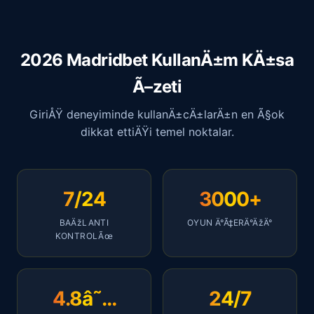
2026 Madridbet KullanÄ±m KÄ±sa
Ã–zeti
GiriÅŸ deneyiminde kullanÄ±cÄ±larÄ±n en Ã§ok
dikkat ettiÄŸi temel noktalar.
7/24
3000+
BAÄžLANTI
OYUN Ä°Ã‡ERÄ°ÄžÄ°
KONTROLÃœ
4.8â˜…
24/7