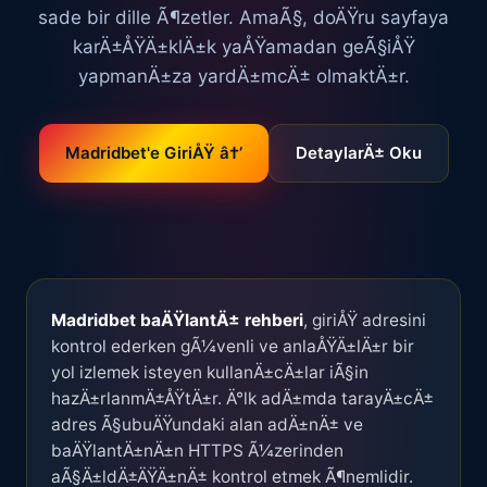
sade bir dille Ã¶zetler. AmaÃ§, doÄŸru sayfaya
karÄ±ÅŸÄ±klÄ±k yaÅŸamadan geÃ§iÅŸ
yapmanÄ±za yardÄ±mcÄ± olmaktÄ±r.
Madridbet'e GiriÅŸ â†’
DetaylarÄ± Oku
Madridbet baÄŸlantÄ± rehberi
, giriÅŸ adresini
kontrol ederken gÃ¼venli ve anlaÅŸÄ±lÄ±r bir
yol izlemek isteyen kullanÄ±cÄ±lar iÃ§in
hazÄ±rlanmÄ±ÅŸtÄ±r. Ä°lk adÄ±mda tarayÄ±cÄ±
adres Ã§ubuÄŸundaki alan adÄ±nÄ± ve
baÄŸlantÄ±nÄ±n HTTPS Ã¼zerinden
aÃ§Ä±ldÄ±ÄŸÄ±nÄ± kontrol etmek Ã¶nemlidir.