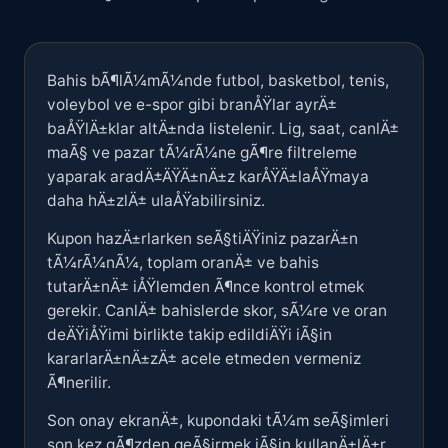
Bahis bÃ¶lÃ¼mÃ¼nde futbol, basketbol, tenis,
voleybol ve e-spor gibi branÅŸlar ayrÄ±
baÅŸlÄ±klar altÄ±nda listelenir. Lig, saat, canlÄ±
maÃ§ ve pazar tÃ¼rÃ¼ne gÃ¶re filtreleme
yaparak aradÄ±ÄŸÄ±nÄ±z karÅŸÄ±laÅŸmaya
daha hÄ±zlÄ± ulaÅŸabilirsiniz.
Kupon hazÄ±rlarken seÃ§tiÄŸiniz pazarÄ±n
tÃ¼rÃ¼nÃ¼, toplam oranÄ± ve bahis
tutarÄ±nÄ± iÅŸlemden Ã¶nce kontrol etmek
gerekir. CanlÄ± bahislerde skor, sÃ¼re ve oran
deÄŸiÅŸimi birlikte takip edildiÄŸi iÃ§in
kararlarÄ±nÄ±zÄ± acele etmeden vermeniz
Ã¶nerilir.
Son onay ekranÄ±, kupondaki tÃ¼m seÃ§imleri
son kez gÃ¶zden geÃ§irmek iÃ§in kullanÄ±lÄ±r.