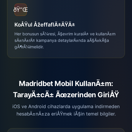
ðŸ“Œ
KoÅŸul ÅžeffaflÄ±ÄŸÄ±
Her bonusun sÃ¼resi, Ã§evrim kuralÄ± ve kullanÄ±m
sÄ±nÄ±rÄ± kampanya detaylarÄ±nda aÃ§Ä±kÃ§a
gÃ¶rÃ¼lmelidir.
Madridbet Mobil KullanÄ±m:
TarayÄ±cÄ± Ãœzerinden GiriÅŸ
iOS ve Android cihazlarda uygulama indirmeden
hesabÄ±nÄ±za eriÅŸmek iÃ§in temel bilgiler.