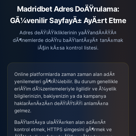
Madridbet Adres DoÄŸrulama:
GÃ¼venilir SayfayÄ± AyÄ±rt Etme
Adres deÄŸiÅŸikliklerinin yaÅŸandÄ±ÄŸÄ±
dÃ¶nemlerde doÄŸru baÄŸlantÄ±yÄ± tanÄ±mak
iÃ§in kÄ±sa kontrol listesi.
Online platformlarda zaman zaman alan adÄ±
yenilemeleri gÃ¶rÃ¼lebilir. Bu durum genellikle
eriÅŸim dÃ¼zenlemeleriyle ilgilidir ve Ã¼yelik
bilgilerinizin, bakiyenizin ya da kampanya
haklarÄ±nÄ±zÄ±n deÄŸiÅŸtiÄŸi anlamÄ±na
gelmez.
BaÄŸlantÄ±ya ulaÅŸÄ±rken alan adÄ±nÄ±
kontrol etmek, HTTPS simgesini gÃ¶rmek ve