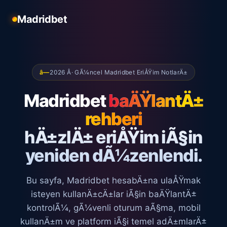
Madridbet
â—
2026 Â· GÃ¼ncel Madridbet EriÅŸim NotlarÄ±
Madridbet
baÄŸlantÄ±
rehberi
hÄ±zlÄ± eriÅŸim iÃ§in
yeniden dÃ¼zenlendi.
Bu sayfa, Madridbet hesabÄ±na ulaÅŸmak
isteyen kullanÄ±cÄ±lar iÃ§in baÄŸlantÄ±
kontrolÃ¼, gÃ¼venli oturum aÃ§ma, mobil
kullanÄ±m ve platform iÃ§i temel adÄ±mlarÄ±