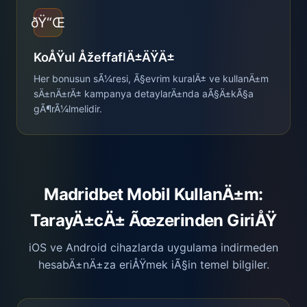
ðŸ“Œ
KoÅŸul ÅžeffaflÄ±ÄŸÄ±
Her bonusun sÃ¼resi, Ã§evrim kuralÄ± ve kullanÄ±m
sÄ±nÄ±rÄ± kampanya detaylarÄ±nda aÃ§Ä±kÃ§a
gÃ¶rÃ¼lmelidir.
Madridbet Mobil KullanÄ±m:
TarayÄ±cÄ± Ãœzerinden GiriÅŸ
iOS ve Android cihazlarda uygulama indirmeden
hesabÄ±nÄ±za eriÅŸmek iÃ§in temel bilgiler.