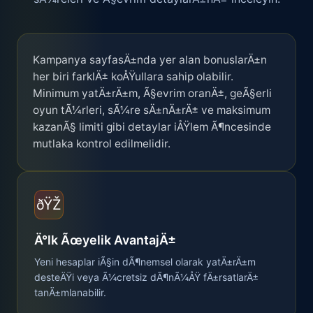
Kampanya sayfasÄ±nda yer alan bonuslarÄ±n
her biri farklÄ± koÅŸullara sahip olabilir.
Minimum yatÄ±rÄ±m, Ã§evrim oranÄ±, geÃ§erli
oyun tÃ¼rleri, sÃ¼re sÄ±nÄ±rÄ± ve maksimum
kazanÃ§ limiti gibi detaylar iÅŸlem Ã¶ncesinde
mutlaka kontrol edilmelidir.
ðŸŽ
Ä°lk Ãœyelik AvantajÄ±
Yeni hesaplar iÃ§in dÃ¶nemsel olarak yatÄ±rÄ±m
desteÄŸi veya Ã¼cretsiz dÃ¶nÃ¼ÅŸ fÄ±rsatlarÄ±
tanÄ±mlanabilir.