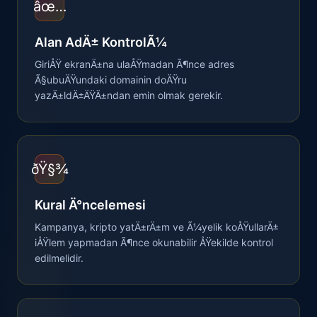
âœ…
Alan AdÄ± KontrolÃ¼
GiriÅŸ ekranÄ±na ulaÅŸmadan Ã¶nce adres
Ã§ubuÄŸundaki domainin doÄŸru
yazÄ±ldÄ±ÄŸÄ±ndan emin olmak gerekir.
ðŸ§¾
Kural Ä°ncelemesi
Kampanya, kripto yatÄ±rÄ±m ve Ã¼yelik koÅŸullarÄ±
iÅŸlem yapmadan Ã¶nce okunabilir ÅŸekilde kontrol
edilmelidir.