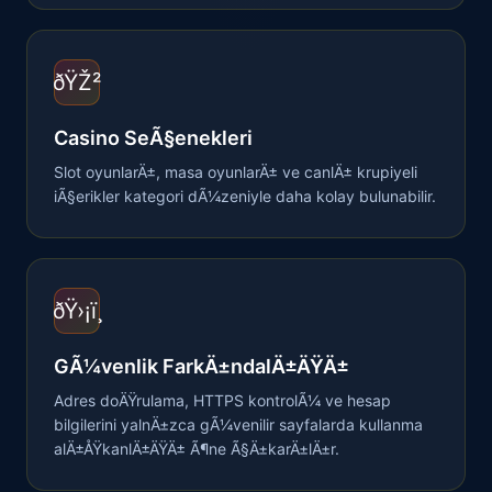
ðŸŽ²
Casino SeÃ§enekleri
Slot oyunlarÄ±, masa oyunlarÄ± ve canlÄ± krupiyeli
iÃ§erikler kategori dÃ¼zeniyle daha kolay bulunabilir.
ðŸ›¡ï¸
GÃ¼venlik FarkÄ±ndalÄ±ÄŸÄ±
Adres doÄŸrulama, HTTPS kontrolÃ¼ ve hesap
bilgilerini yalnÄ±zca gÃ¼venilir sayfalarda kullanma
alÄ±ÅŸkanlÄ±ÄŸÄ± Ã¶ne Ã§Ä±karÄ±lÄ±r.