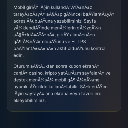
Mobil giriÅŸ iÃ§in kullandÄ±ÄŸÄ±nÄ±z
tarayÄ±cÄ±yÄ± aÃ§Ä±p gÃ¼ncel baÄŸlantÄ±yÄ±
adres Ã§ubuÄŸuna yazabilirsiniz. Sayfa
yÃ¼klendiÄŸinde menÃ¼lerin dÃ¼zgÃ¼n
aÃ§Ä±ldÄ±ÄŸÄ±nÄ±, giriÅŸ alanÄ±nÄ±n
gÃ¶rÃ¼nÃ¼r olduÄŸunu ve HTTPS
baÄŸlantÄ±sÄ±nÄ±n aktif olduÄŸunu kontrol
edin.
Oturum aÃ§tÄ±ktan sonra kupon ekranÄ±,
canlÄ± casino, kripto yatÄ±rÄ±m sayfalarÄ± ve
destek menÃ¼sÃ¼ mobil gÃ¶rÃ¼nÃ¼me
uyumlu ÅŸekilde kullanÄ±labilir. SÄ±k eriÅŸim
iÃ§in sayfayÄ± ana ekrana veya favorilere
ekleyebilirsiniz.