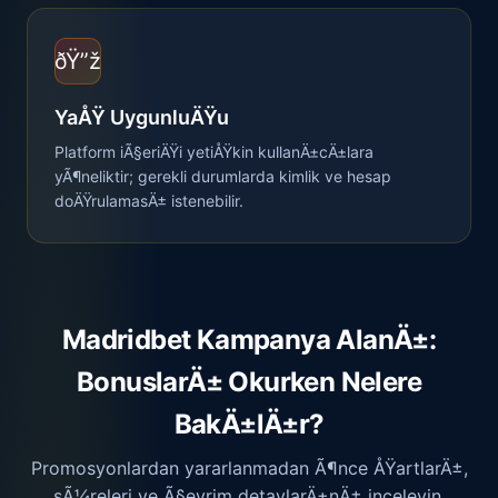
ðŸ”ž
YaÅŸ UygunluÄŸu
Platform iÃ§eriÄŸi yetiÅŸkin kullanÄ±cÄ±lara
yÃ¶neliktir; gerekli durumlarda kimlik ve hesap
doÄŸrulamasÄ± istenebilir.
Madridbet Kampanya AlanÄ±:
BonuslarÄ± Okurken Nelere
BakÄ±lÄ±r?
Promosyonlardan yararlanmadan Ã¶nce ÅŸartlarÄ±,
sÃ¼releri ve Ã§evrim detaylarÄ±nÄ± inceleyin.