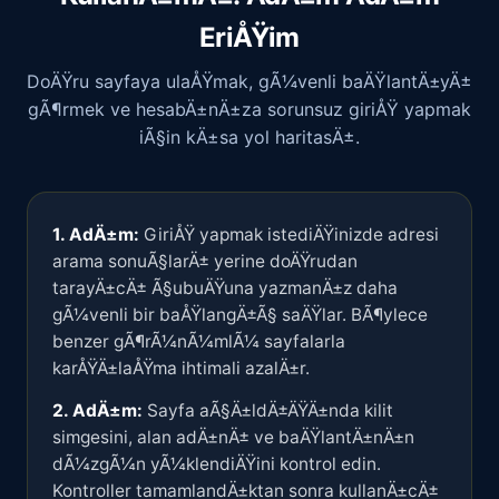
EriÅŸim
DoÄŸru sayfaya ulaÅŸmak, gÃ¼venli baÄŸlantÄ±yÄ±
gÃ¶rmek ve hesabÄ±nÄ±za sorunsuz giriÅŸ yapmak
iÃ§in kÄ±sa yol haritasÄ±.
1. AdÄ±m:
GiriÅŸ yapmak istediÄŸinizde adresi
arama sonuÃ§larÄ± yerine doÄŸrudan
tarayÄ±cÄ± Ã§ubuÄŸuna yazmanÄ±z daha
gÃ¼venli bir baÅŸlangÄ±Ã§ saÄŸlar. BÃ¶ylece
benzer gÃ¶rÃ¼nÃ¼mlÃ¼ sayfalarla
karÅŸÄ±laÅŸma ihtimali azalÄ±r.
2. AdÄ±m:
Sayfa aÃ§Ä±ldÄ±ÄŸÄ±nda kilit
simgesini, alan adÄ±nÄ± ve baÄŸlantÄ±nÄ±n
dÃ¼zgÃ¼n yÃ¼klendiÄŸini kontrol edin.
Kontroller tamamlandÄ±ktan sonra kullanÄ±cÄ±