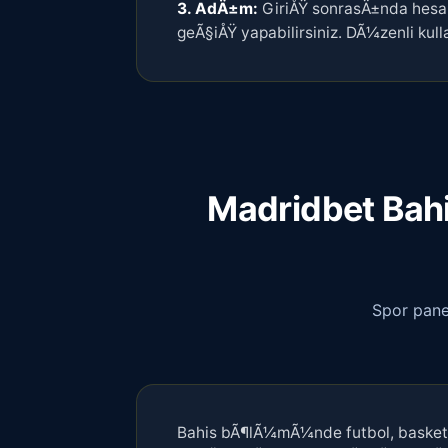
3. AdÄ±m:
GiriÅŸ sonrasÄ±nda hesab
geÃ§iÅŸ yapabilirsiniz. DÃ¼zenli kul
Madridbet Bah
Spor pane
Bahis bÃ¶lÃ¼mÃ¼nde futbol, basketbol