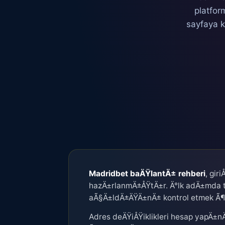
platfor
sayfaya 
Madridbet baÄŸlantÄ± rehberi
, gir
hazÄ±rlanmÄ±ÅŸtÄ±r. Ä°lk adÄ±mda
aÃ§Ä±ldÄ±ÄŸÄ±nÄ± kontrol etmek Ã¶n
Adres deÄŸiÅŸiklikleri hesap yapÄ±