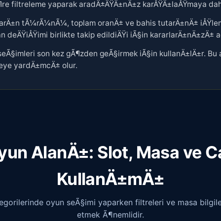
e filtreleme yaparak aradÄ±ÄŸÄ±nÄ±z karÅŸÄ±laÅŸmaya daha 
zarÄ±n tÃ¼rÃ¼nÃ¼, toplam oranÄ± ve bahis tutarÄ±nÄ± iÅŸlem
n deÄŸiÅŸimi birlikte takip edildiÄŸi iÃ§in kararlarÄ±nÄ±zÄ± 
eÃ§imleri son kez gÃ¶zden geÃ§irmek iÃ§in kullanÄ±lÄ±r. B
meye yardÄ±mcÄ± olur.
yun AlanÄ±: Slot, Masa ve C
KullanÄ±mÄ±
gorilerinde oyun seÃ§imi yaparken filtreleri ve masa bilgile
etmek Ã¶nemlidir.