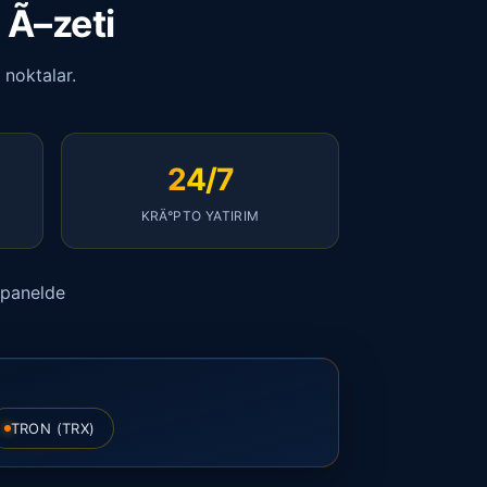
Ã–zeti
noktalar.
24/7
KRÄ°PTO YATIRIM
 panelde
TRON (TRX)