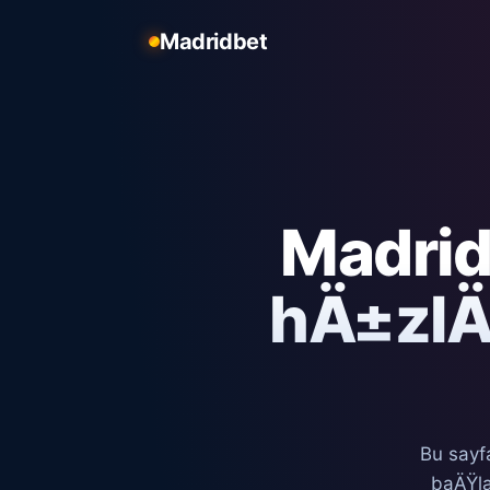
Madridbet
Madri
hÄ±zlÄ
Bu sayf
baÄŸla