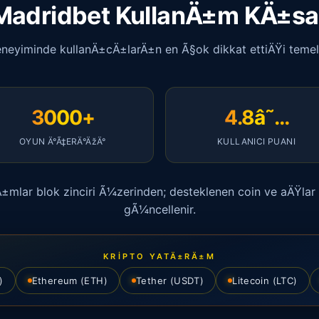
Madridbet KullanÄ±m KÄ±sa 
eneyiminde kullanÄ±cÄ±larÄ±n en Ã§ok dikkat ettiÄŸi temel 
3000+
4.8â˜…
OYUN Ä°Ã‡ERÄ°ÄžÄ°
KULLANICI PUANI
±mlar blok zinciri Ã¼zerinden; desteklenen coin ve aÄŸlar
gÃ¼ncellenir.
KRIPTO YATÄ±RÄ±M
)
Ethereum (ETH)
Tether (USDT)
Litecoin (LTC)