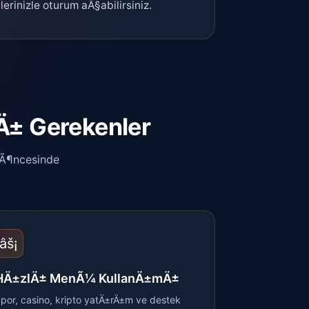
rinizle oturum aÃ§abilirsiniz.
Ä± Gerekenler
 Ã¶ncesinde
âš¡
HÄ±zlÄ± MenÃ¼ KullanÄ±mÄ±
por, casino, kripto yatÄ±rÄ±m ve destek