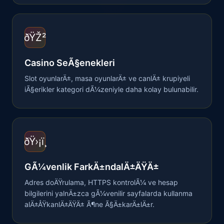
ðŸŽ²
Casino SeÃ§enekleri
Slot oyunlarÄ±, masa oyunlarÄ± ve canlÄ± krupiyeli
iÃ§erikler kategori dÃ¼zeniyle daha kolay bulunabilir.
ðŸ›¡ï¸
GÃ¼venlik FarkÄ±ndalÄ±ÄŸÄ±
Adres doÄŸrulama, HTTPS kontrolÃ¼ ve hesap
bilgilerini yalnÄ±zca gÃ¼venilir sayfalarda kullanma
alÄ±ÅŸkanlÄ±ÄŸÄ± Ã¶ne Ã§Ä±karÄ±lÄ±r.