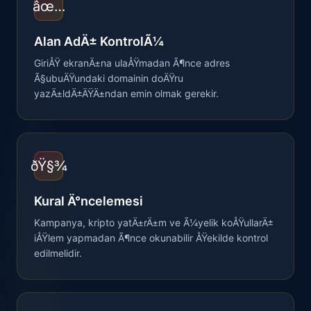
âœ…
Alan AdÄ± KontrolÃ¼
GiriÅŸ ekranÄ±na ulaÅŸmadan Ã¶nce adres
Ã§ubuÄŸundaki domainin doÄŸru
yazÄ±ldÄ±ÄŸÄ±ndan emin olmak gerekir.
ðŸ§¾
Kural Ä°ncelemesi
Kampanya, kripto yatÄ±rÄ±m ve Ã¼yelik koÅŸullarÄ±
iÅŸlem yapmadan Ã¶nce okunabilir ÅŸekilde kontrol
edilmelidir.