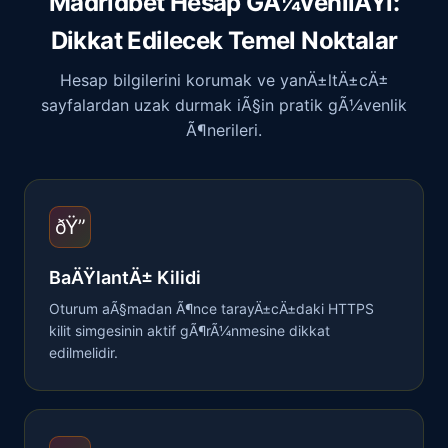
Madridbet Hesap GÃ¼venliÄŸi:
Dikkat Edilecek Temel Noktalar
Hesap bilgilerini korumak ve yanÄ±ltÄ±cÄ±
sayfalardan uzak durmak iÃ§in pratik gÃ¼venlik
Ã¶nerileri.
ðŸ”
BaÄŸlantÄ± Kilidi
Oturum aÃ§madan Ã¶nce tarayÄ±cÄ±daki HTTPS
kilit simgesinin aktif gÃ¶rÃ¼nmesine dikkat
edilmelidir.