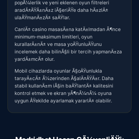
popÃ¼lerlik ve yeni eklenen oyun filtreleri
aradÄ±ÄŸÄ±nÄ±z iÃ§eriÄŸe daha hÄ±zlÄ±
ulaÅŸmanÄ±zÄ± saÄŸlar.
CanlÄ± casino masasÄ±na katÄ±lmadan Ã¶nce
minimum-maksimum limitleri, oyun
kurallarÄ±nÄ± ve masa yoÄŸunluÄŸunu
incelemek daha bilinÃ§li bir tercih yapmanÄ±za
yardÄ±mcÄ± olur.
Mobil cihazlarda oyunlar Ã§oÄŸunlukla
tarayÄ±cÄ± Ã¼zerinden Ã§alÄ±ÅŸÄ±r. Daha
stabil kullanÄ±m iÃ§in baÄŸlantÄ± kalitesini
kontrol etmek ve ekran yÃ¶nÃ¼nÃ¼ oyuna
uygun ÅŸekilde ayarlamak yararlÄ± olabilir.