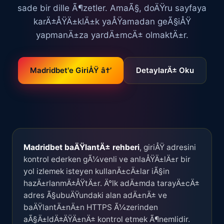
sade bir dille Ã¶zetler. AmaÃ§, doÄŸru sayfaya
karÄ±ÅŸÄ±klÄ±k yaÅŸamadan geÃ§iÅŸ
yapmanÄ±za yardÄ±mcÄ± olmaktÄ±r.
Madridbet'e GiriÅŸ â†’
DetaylarÄ± Oku
Madridbet baÄŸlantÄ± rehberi
, giriÅŸ adresini
kontrol ederken gÃ¼venli ve anlaÅŸÄ±lÄ±r bir
yol izlemek isteyen kullanÄ±cÄ±lar iÃ§in
hazÄ±rlanmÄ±ÅŸtÄ±r. Ä°lk adÄ±mda tarayÄ±cÄ±
adres Ã§ubuÄŸundaki alan adÄ±nÄ± ve
baÄŸlantÄ±nÄ±n HTTPS Ã¼zerinden
aÃ§Ä±ldÄ±ÄŸÄ±nÄ± kontrol etmek Ã¶nemlidir.