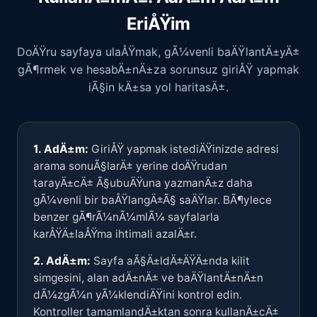
EriÅŸim
DoÄŸru sayfaya ulaÅŸmak, gÃ¼venli baÄŸlantÄ±yÄ±
gÃ¶rmek ve hesabÄ±nÄ±za sorunsuz giriÅŸ yapmak
iÃ§in kÄ±sa yol haritasÄ±.
1. AdÄ±m:
GiriÅŸ yapmak istediÄŸinizde adresi
arama sonuÃ§larÄ± yerine doÄŸrudan
tarayÄ±cÄ± Ã§ubuÄŸuna yazmanÄ±z daha
gÃ¼venli bir baÅŸlangÄ±Ã§ saÄŸlar. BÃ¶ylece
benzer gÃ¶rÃ¼nÃ¼mlÃ¼ sayfalarla
karÅŸÄ±laÅŸma ihtimali azalÄ±r.
2. AdÄ±m:
Sayfa aÃ§Ä±ldÄ±ÄŸÄ±nda kilit
simgesini, alan adÄ±nÄ± ve baÄŸlantÄ±nÄ±n
dÃ¼zgÃ¼n yÃ¼klendiÄŸini kontrol edin.
Kontroller tamamlandÄ±ktan sonra kullanÄ±cÄ±