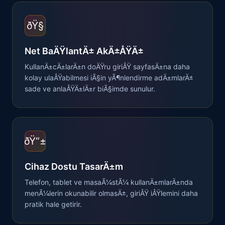
ðŸ§­
Net BaÄŸlantÄ± AkÄ±ÅŸÄ±
KullanÄ±cÄ±larÄ±n doÄŸru giriÅŸ sayfasÄ±na daha
kolay ulaÅŸabilmesi iÃ§in yÃ¶nlendirme adÄ±mlarÄ±
sade ve anlaÅŸÄ±lÄ±r biÃ§imde sunulur.
ðŸ“±
Cihaz Dostu TasarÄ±m
Telefon, tablet ve masaÃ¼stÃ¼ kullanÄ±mlarÄ±nda
menÃ¼lerin okunabilir olmasÄ±, giriÅŸ iÅŸlemini daha
pratik hale getirir.