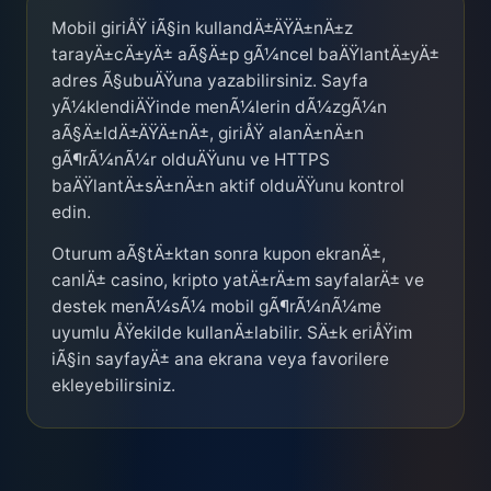
Mobil giriÅŸ iÃ§in kullandÄ±ÄŸÄ±nÄ±z
tarayÄ±cÄ±yÄ± aÃ§Ä±p gÃ¼ncel baÄŸlantÄ±yÄ±
adres Ã§ubuÄŸuna yazabilirsiniz. Sayfa
yÃ¼klendiÄŸinde menÃ¼lerin dÃ¼zgÃ¼n
aÃ§Ä±ldÄ±ÄŸÄ±nÄ±, giriÅŸ alanÄ±nÄ±n
gÃ¶rÃ¼nÃ¼r olduÄŸunu ve HTTPS
baÄŸlantÄ±sÄ±nÄ±n aktif olduÄŸunu kontrol
edin.
Oturum aÃ§tÄ±ktan sonra kupon ekranÄ±,
canlÄ± casino, kripto yatÄ±rÄ±m sayfalarÄ± ve
destek menÃ¼sÃ¼ mobil gÃ¶rÃ¼nÃ¼me
uyumlu ÅŸekilde kullanÄ±labilir. SÄ±k eriÅŸim
iÃ§in sayfayÄ± ana ekrana veya favorilere
ekleyebilirsiniz.