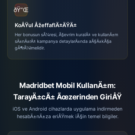
ðŸ“Œ
KoÅŸul ÅžeffaflÄ±ÄŸÄ±
Her bonusun sÃ¼resi, Ã§evrim kuralÄ± ve kullanÄ±m
sÄ±nÄ±rÄ± kampanya detaylarÄ±nda aÃ§Ä±kÃ§a
gÃ¶rÃ¼lmelidir.
Madridbet Mobil KullanÄ±m:
TarayÄ±cÄ± Ãœzerinden GiriÅŸ
iOS ve Android cihazlarda uygulama indirmeden
hesabÄ±nÄ±za eriÅŸmek iÃ§in temel bilgiler.