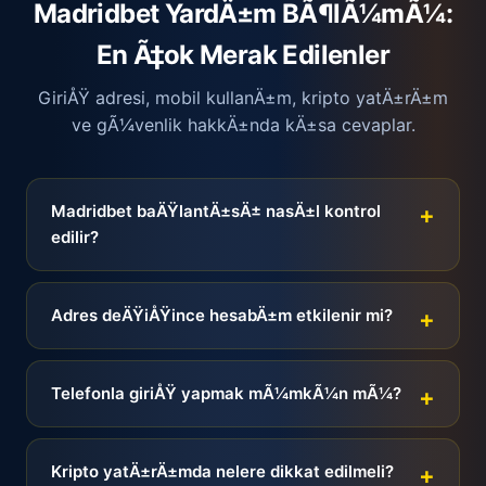
Madridbet YardÄ±m BÃ¶lÃ¼mÃ¼:
En Ã‡ok Merak Edilenler
GiriÅŸ adresi, mobil kullanÄ±m, kripto yatÄ±rÄ±m
ve gÃ¼venlik hakkÄ±nda kÄ±sa cevaplar.
Madridbet baÄŸlantÄ±sÄ± nasÄ±l kontrol
edilir?
Adres deÄŸiÅŸince hesabÄ±m etkilenir mi?
Telefonla giriÅŸ yapmak mÃ¼mkÃ¼n mÃ¼?
Kripto yatÄ±rÄ±mda nelere dikkat edilmeli?