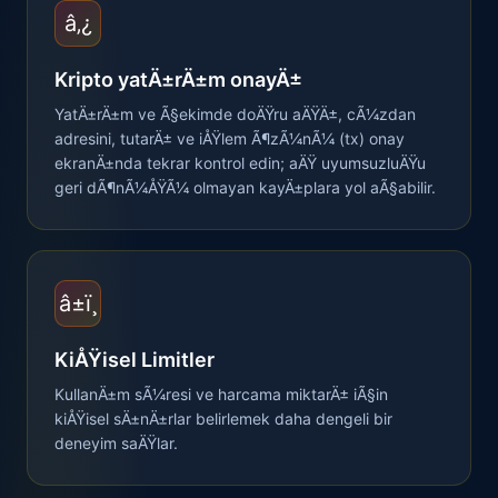
â‚¿
Kripto yatÄ±rÄ±m onayÄ±
YatÄ±rÄ±m ve Ã§ekimde doÄŸru aÄŸÄ±, cÃ¼zdan
adresini, tutarÄ± ve iÅŸlem Ã¶zÃ¼nÃ¼ (tx) onay
ekranÄ±nda tekrar kontrol edin; aÄŸ uyumsuzluÄŸu
geri dÃ¶nÃ¼ÅŸÃ¼ olmayan kayÄ±plara yol aÃ§abilir.
â±ï¸
KiÅŸisel Limitler
KullanÄ±m sÃ¼resi ve harcama miktarÄ± iÃ§in
kiÅŸisel sÄ±nÄ±rlar belirlemek daha dengeli bir
deneyim saÄŸlar.