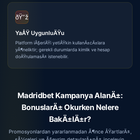
ðŸ”ž
YaÅŸ UygunluÄŸu
Platform iÃ§eriÄŸi yetiÅŸkin kullanÄ±cÄ±lara
yÃ¶neliktir; gerekli durumlarda kimlik ve hesap
doÄŸrulamasÄ± istenebilir.
Madridbet Kampanya AlanÄ±:
BonuslarÄ± Okurken Nelere
BakÄ±lÄ±r?
Promosyonlardan yararlanmadan Ã¶nce ÅŸartlarÄ±,
sÃ¼releri ve Ã§evrim detaylarÄ±nÄ± inceleyin.