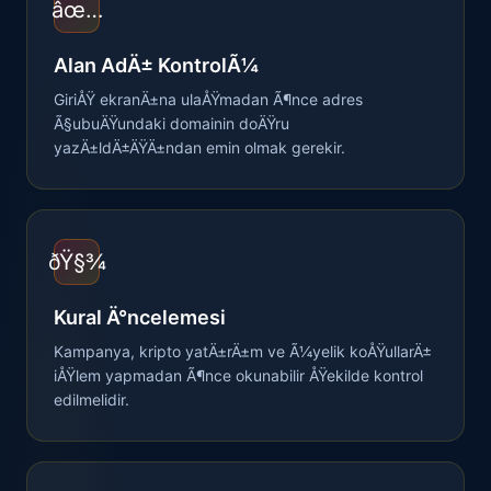
âœ…
Alan AdÄ± KontrolÃ¼
GiriÅŸ ekranÄ±na ulaÅŸmadan Ã¶nce adres
Ã§ubuÄŸundaki domainin doÄŸru
yazÄ±ldÄ±ÄŸÄ±ndan emin olmak gerekir.
ðŸ§¾
Kural Ä°ncelemesi
Kampanya, kripto yatÄ±rÄ±m ve Ã¼yelik koÅŸullarÄ±
iÅŸlem yapmadan Ã¶nce okunabilir ÅŸekilde kontrol
edilmelidir.