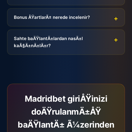
Bonus ÅŸartlarÄ± nerede incelenir?
Sahte baÄŸlantÄ±lardan nasÄ±l
kaÃ§Ä±nÄ±lÄ±r?
Madridbet giriÅŸinizi
doÄŸrulanmÄ±ÅŸ
baÄŸlantÄ± Ã¼zerinden