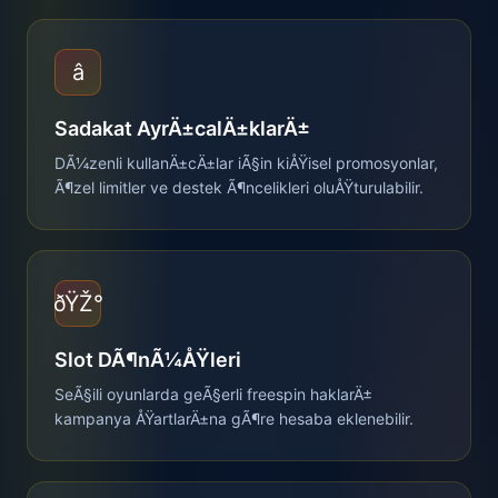
â­
Sadakat AyrÄ±calÄ±klarÄ±
DÃ¼zenli kullanÄ±cÄ±lar iÃ§in kiÅŸisel promosyonlar,
Ã¶zel limitler ve destek Ã¶ncelikleri oluÅŸturulabilir.
ðŸŽ°
Slot DÃ¶nÃ¼ÅŸleri
SeÃ§ili oyunlarda geÃ§erli freespin haklarÄ±
kampanya ÅŸartlarÄ±na gÃ¶re hesaba eklenebilir.