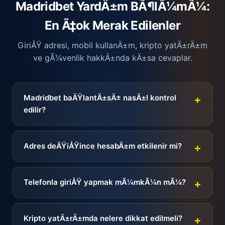
Madridbet YardÄ±m BÃ¶lÃ¼mÃ¼:
En Ã‡ok Merak Edilenler
GiriÅŸ adresi, mobil kullanÄ±m, kripto yatÄ±rÄ±m
ve gÃ¼venlik hakkÄ±nda kÄ±sa cevaplar.
Madridbet baÄŸlantÄ±sÄ± nasÄ±l kontrol
edilir?
Adres deÄŸiÅŸince hesabÄ±m etkilenir mi?
Telefonla giriÅŸ yapmak mÃ¼mkÃ¼n mÃ¼?
Kripto yatÄ±rÄ±mda nelere dikkat edilmeli?