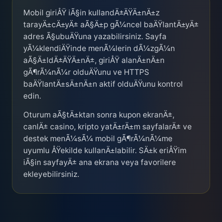
Mobil giriÅŸ iÃ§in kullandÄ±ÄŸÄ±nÄ±z
tarayÄ±cÄ±yÄ± aÃ§Ä±p gÃ¼ncel baÄŸlantÄ±yÄ±
adres Ã§ubuÄŸuna yazabilirsiniz. Sayfa
yÃ¼klendiÄŸinde menÃ¼lerin dÃ¼zgÃ¼n
aÃ§Ä±ldÄ±ÄŸÄ±nÄ±, giriÅŸ alanÄ±nÄ±n
gÃ¶rÃ¼nÃ¼r olduÄŸunu ve HTTPS
baÄŸlantÄ±sÄ±nÄ±n aktif olduÄŸunu kontrol
edin.
Oturum aÃ§tÄ±ktan sonra kupon ekranÄ±,
canlÄ± casino, kripto yatÄ±rÄ±m sayfalarÄ± ve
destek menÃ¼sÃ¼ mobil gÃ¶rÃ¼nÃ¼me
uyumlu ÅŸekilde kullanÄ±labilir. SÄ±k eriÅŸim
iÃ§in sayfayÄ± ana ekrana veya favorilere
ekleyebilirsiniz.