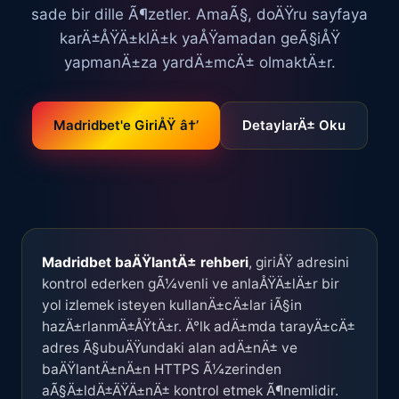
sade bir dille Ã¶zetler. AmaÃ§, doÄŸru sayfaya
karÄ±ÅŸÄ±klÄ±k yaÅŸamadan geÃ§iÅŸ
yapmanÄ±za yardÄ±mcÄ± olmaktÄ±r.
Madridbet'e GiriÅŸ â†’
DetaylarÄ± Oku
Madridbet baÄŸlantÄ± rehberi
, giriÅŸ adresini
kontrol ederken gÃ¼venli ve anlaÅŸÄ±lÄ±r bir
yol izlemek isteyen kullanÄ±cÄ±lar iÃ§in
hazÄ±rlanmÄ±ÅŸtÄ±r. Ä°lk adÄ±mda tarayÄ±cÄ±
adres Ã§ubuÄŸundaki alan adÄ±nÄ± ve
baÄŸlantÄ±nÄ±n HTTPS Ã¼zerinden
aÃ§Ä±ldÄ±ÄŸÄ±nÄ± kontrol etmek Ã¶nemlidir.