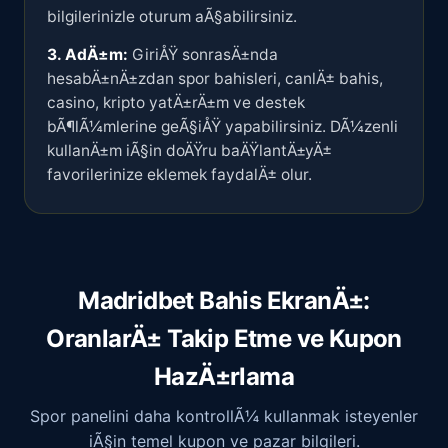
bilgilerinizle oturum aÃ§abilirsiniz.
3. AdÄ±m:
GiriÅŸ sonrasÄ±nda
hesabÄ±nÄ±zdan spor bahisleri, canlÄ± bahis,
casino, kripto yatÄ±rÄ±m ve destek
bÃ¶lÃ¼mlerine geÃ§iÅŸ yapabilirsiniz. DÃ¼zenli
kullanÄ±m iÃ§in doÄŸru baÄŸlantÄ±yÄ±
favorilerinize eklemek faydalÄ± olur.
Madridbet Bahis EkranÄ±:
OranlarÄ± Takip Etme ve Kupon
HazÄ±rlama
Spor panelini daha kontrollÃ¼ kullanmak isteyenler
iÃ§in temel kupon ve pazar bilgileri.