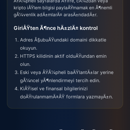
ÅŸÃ¼pheli sayfalarda ÅŸifre, cÃ¼zdan veya
kripto iÅŸlem bilgisi paylaÅŸmamak en Ã¶nemli
gÃ¼venlik adÄ±mlarÄ± arasÄ±ndadÄ±r.
GiriÅŸten Ã¶nce hÄ±zlÄ± kontrol
Adres Ã§ubuÄŸundaki domaini dikkatle
okuyun.
HTTPS kilidinin aktif olduÄŸundan emin
olun.
Eski veya ÅŸÃ¼pheli baÄŸlantÄ±lar yerine
gÃ¼ncel yÃ¶nlendirmeyi tercih edin.
KiÅŸisel ve finansal bilgilerinizi
doÄŸrulanmamÄ±ÅŸ formlara yazmayÄ±n.