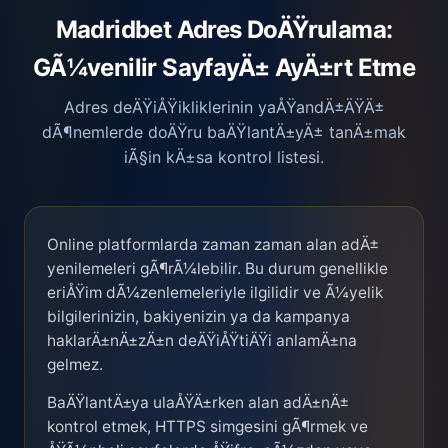
Madridbet Adres DoÄŸrulama:
GÃ¼venilir SayfayÄ± AyÄ±rt Etme
Adres deÄŸiÅŸikliklerinin yaÅŸandÄ±ÄŸÄ±
dÃ¶nemlerde doÄŸru baÄŸlantÄ±yÄ± tanÄ±mak
iÃ§in kÄ±sa kontrol listesi.
Online platformlarda zaman zaman alan adÄ±
yenilemeleri gÃ¶rÃ¼lebilir. Bu durum genellikle
eriÅŸim dÃ¼zenlemeleriyle ilgilidir ve Ã¼yelik
bilgilerinizin, bakiyenizin ya da kampanya
haklarÄ±nÄ±zÄ±n deÄŸiÅŸtiÄŸi anlamÄ±na
gelmez.
BaÄŸlantÄ±ya ulaÅŸÄ±rken alan adÄ±nÄ±
kontrol etmek, HTTPS simgesini gÃ¶rmek ve