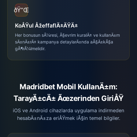
ðŸ“Œ
KoÅŸul ÅžeffaflÄ±ÄŸÄ±
Her bonusun sÃ¼resi, Ã§evrim kuralÄ± ve kullanÄ±m
sÄ±nÄ±rÄ± kampanya detaylarÄ±nda aÃ§Ä±kÃ§a
gÃ¶rÃ¼lmelidir.
Madridbet Mobil KullanÄ±m:
TarayÄ±cÄ± Ãœzerinden GiriÅŸ
iOS ve Android cihazlarda uygulama indirmeden
hesabÄ±nÄ±za eriÅŸmek iÃ§in temel bilgiler.