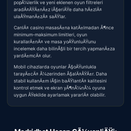
popÃ¼lerlik ve yeni eklenen oyun filtreleri
aradÄ±ÄŸÄ±nÄ±z iÃ§eriÄŸe daha hÄ±zlÄ±
ulaÅŸmanÄ±zÄ± saÄŸlar.
CanlÄ± casino masasÄ±na katÄ±lmadan Ã¶nce
minimum-maksimum limitleri, oyun
kurallarÄ±nÄ± ve masa yoÄŸunluÄŸunu
incelemek daha bilinÃ§li bir tercih yapmanÄ±za
yardÄ±mcÄ± olur.
Mobil cihazlarda oyunlar Ã§oÄŸunlukla
tarayÄ±cÄ± Ã¼zerinden Ã§alÄ±ÅŸÄ±r. Daha
stabil kullanÄ±m iÃ§in baÄŸlantÄ± kalitesini
kontrol etmek ve ekran yÃ¶nÃ¼nÃ¼ oyuna
uygun ÅŸekilde ayarlamak yararlÄ± olabilir.