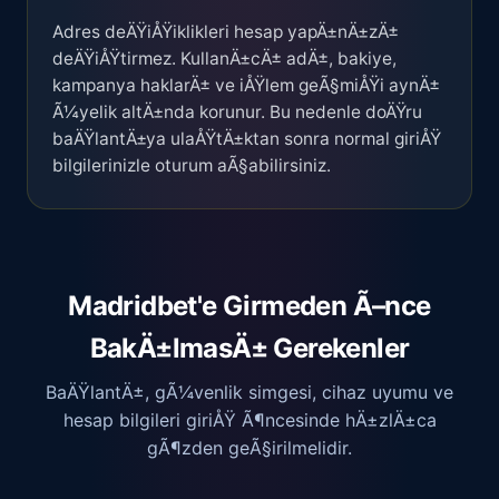
Adres deÄŸiÅŸiklikleri hesap yapÄ±nÄ±zÄ±
deÄŸiÅŸtirmez. KullanÄ±cÄ± adÄ±, bakiye,
kampanya haklarÄ± ve iÅŸlem geÃ§miÅŸi aynÄ±
Ã¼yelik altÄ±nda korunur. Bu nedenle doÄŸru
baÄŸlantÄ±ya ulaÅŸtÄ±ktan sonra normal giriÅŸ
bilgilerinizle oturum aÃ§abilirsiniz.
Madridbet'e Girmeden Ã–nce
BakÄ±lmasÄ± Gerekenler
BaÄŸlantÄ±, gÃ¼venlik simgesi, cihaz uyumu ve
hesap bilgileri giriÅŸ Ã¶ncesinde hÄ±zlÄ±ca
gÃ¶zden geÃ§irilmelidir.