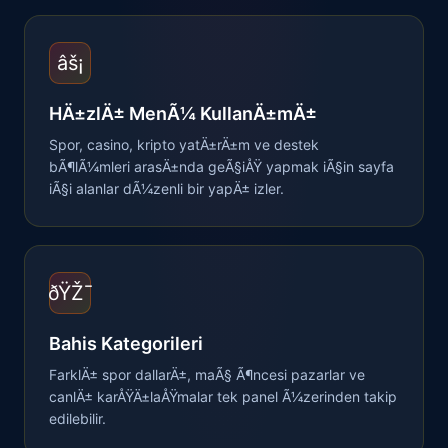
âš¡
HÄ±zlÄ± MenÃ¼ KullanÄ±mÄ±
Spor, casino, kripto yatÄ±rÄ±m ve destek
bÃ¶lÃ¼mleri arasÄ±nda geÃ§iÅŸ yapmak iÃ§in sayfa
iÃ§i alanlar dÃ¼zenli bir yapÄ± izler.
ðŸŽ¯
Bahis Kategorileri
FarklÄ± spor dallarÄ±, maÃ§ Ã¶ncesi pazarlar ve
canlÄ± karÅŸÄ±laÅŸmalar tek panel Ã¼zerinden takip
edilebilir.