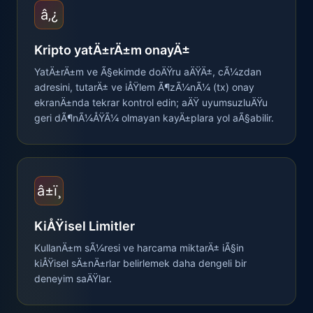
â‚¿
Kripto yatÄ±rÄ±m onayÄ±
YatÄ±rÄ±m ve Ã§ekimde doÄŸru aÄŸÄ±, cÃ¼zdan
adresini, tutarÄ± ve iÅŸlem Ã¶zÃ¼nÃ¼ (tx) onay
ekranÄ±nda tekrar kontrol edin; aÄŸ uyumsuzluÄŸu
geri dÃ¶nÃ¼ÅŸÃ¼ olmayan kayÄ±plara yol aÃ§abilir.
â±ï¸
KiÅŸisel Limitler
KullanÄ±m sÃ¼resi ve harcama miktarÄ± iÃ§in
kiÅŸisel sÄ±nÄ±rlar belirlemek daha dengeli bir
deneyim saÄŸlar.