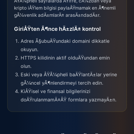
ÅŸÃ¼pheli sayfalarda ÅŸifre, cÃ¼zdan veya
kripto iÅŸlem bilgisi paylaÅŸmamak en Ã¶nemli
gÃ¼venlik adÄ±mlarÄ± arasÄ±ndadÄ±r.
GiriÅŸten Ã¶nce hÄ±zlÄ± kontrol
Adres Ã§ubuÄŸundaki domaini dikkatle
okuyun.
HTTPS kilidinin aktif olduÄŸundan emin
olun.
Eski veya ÅŸÃ¼pheli baÄŸlantÄ±lar yerine
gÃ¼ncel yÃ¶nlendirmeyi tercih edin.
KiÅŸisel ve finansal bilgilerinizi
doÄŸrulanmamÄ±ÅŸ formlara yazmayÄ±n.