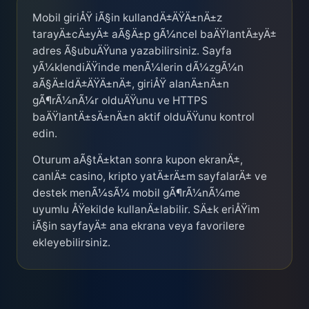
Mobil giriÅŸ iÃ§in kullandÄ±ÄŸÄ±nÄ±z
tarayÄ±cÄ±yÄ± aÃ§Ä±p gÃ¼ncel baÄŸlantÄ±yÄ±
adres Ã§ubuÄŸuna yazabilirsiniz. Sayfa
yÃ¼klendiÄŸinde menÃ¼lerin dÃ¼zgÃ¼n
aÃ§Ä±ldÄ±ÄŸÄ±nÄ±, giriÅŸ alanÄ±nÄ±n
gÃ¶rÃ¼nÃ¼r olduÄŸunu ve HTTPS
baÄŸlantÄ±sÄ±nÄ±n aktif olduÄŸunu kontrol
edin.
Oturum aÃ§tÄ±ktan sonra kupon ekranÄ±,
canlÄ± casino, kripto yatÄ±rÄ±m sayfalarÄ± ve
destek menÃ¼sÃ¼ mobil gÃ¶rÃ¼nÃ¼me
uyumlu ÅŸekilde kullanÄ±labilir. SÄ±k eriÅŸim
iÃ§in sayfayÄ± ana ekrana veya favorilere
ekleyebilirsiniz.