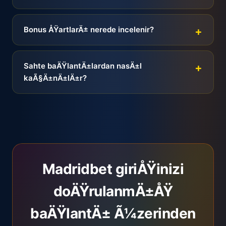
Bonus ÅŸartlarÄ± nerede incelenir?
Sahte baÄŸlantÄ±lardan nasÄ±l
kaÃ§Ä±nÄ±lÄ±r?
Madridbet giriÅŸinizi
doÄŸrulanmÄ±ÅŸ
baÄŸlantÄ± Ã¼zerinden