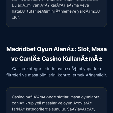
Bu adÄ±m, yanlÄ±ÅŸ karÅŸÄ±laÅŸma veya
hatalÄ± tutar seÃ§imini Ã¶nlemeye yardÄ±mcÄ±
olur.
Madridbet Oyun AlanÄ±: Slot, Masa
ve CanlÄ± Casino KullanÄ±mÄ±
Casino kategorilerinde oyun seÃ§imi yaparken
filtreleri ve masa bilgilerini kontrol etmek Ã¶nemlidir.
Casino bÃ¶lÃ¼mÃ¼nde slotlar, masa oyunlarÄ±,
canlÄ± krupiyeli masalar ve oyun ÅŸovlarÄ±
farklÄ± kategorilerde sunulur. SaÄŸlayÄ±cÄ±,