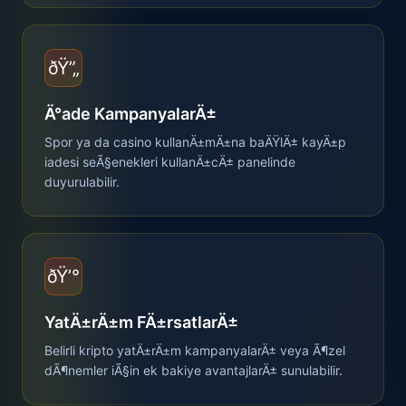
ðŸ”„
Ä°ade KampanyalarÄ±
Spor ya da casino kullanÄ±mÄ±na baÄŸlÄ± kayÄ±p
iadesi seÃ§enekleri kullanÄ±cÄ± panelinde
duyurulabilir.
ðŸ’°
YatÄ±rÄ±m FÄ±rsatlarÄ±
Belirli kripto yatÄ±rÄ±m kampanyalarÄ± veya Ã¶zel
dÃ¶nemler iÃ§in ek bakiye avantajlarÄ± sunulabilir.