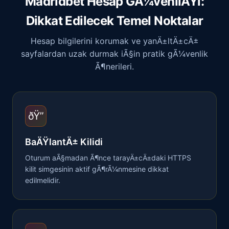
Madridbet Hesap GÃ¼venliÄŸi:
Dikkat Edilecek Temel Noktalar
Hesap bilgilerini korumak ve yanÄ±ltÄ±cÄ±
sayfalardan uzak durmak iÃ§in pratik gÃ¼venlik
Ã¶nerileri.
ðŸ”
BaÄŸlantÄ± Kilidi
Oturum aÃ§madan Ã¶nce tarayÄ±cÄ±daki HTTPS
kilit simgesinin aktif gÃ¶rÃ¼nmesine dikkat
edilmelidir.