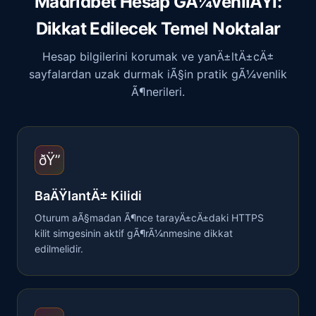
Madridbet Hesap GÃ¼venliÄŸi:
Dikkat Edilecek Temel Noktalar
Hesap bilgilerini korumak ve yanÄ±ltÄ±cÄ±
sayfalardan uzak durmak iÃ§in pratik gÃ¼venlik
Ã¶nerileri.
ðŸ”
BaÄŸlantÄ± Kilidi
Oturum aÃ§madan Ã¶nce tarayÄ±cÄ±daki HTTPS
kilit simgesinin aktif gÃ¶rÃ¼nmesine dikkat
edilmelidir.