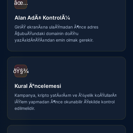
âœ…
Alan AdÄ± KontrolÃ¼
GiriÅŸ ekranÄ±na ulaÅŸmadan Ã¶nce adres
Ã§ubuÄŸundaki domainin doÄŸru
yazÄ±ldÄ±ÄŸÄ±ndan emin olmak gerekir.
ðŸ§¾
Kural Ä°ncelemesi
Kampanya, kripto yatÄ±rÄ±m ve Ã¼yelik koÅŸullarÄ±
iÅŸlem yapmadan Ã¶nce okunabilir ÅŸekilde kontrol
edilmelidir.