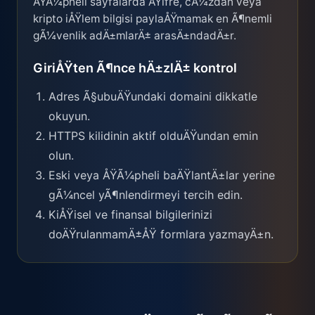
ÅŸÃ¼pheli sayfalarda ÅŸifre, cÃ¼zdan veya
kripto iÅŸlem bilgisi paylaÅŸmamak en Ã¶nemli
gÃ¼venlik adÄ±mlarÄ± arasÄ±ndadÄ±r.
GiriÅŸten Ã¶nce hÄ±zlÄ± kontrol
Adres Ã§ubuÄŸundaki domaini dikkatle
okuyun.
HTTPS kilidinin aktif olduÄŸundan emin
olun.
Eski veya ÅŸÃ¼pheli baÄŸlantÄ±lar yerine
gÃ¼ncel yÃ¶nlendirmeyi tercih edin.
KiÅŸisel ve finansal bilgilerinizi
doÄŸrulanmamÄ±ÅŸ formlara yazmayÄ±n.