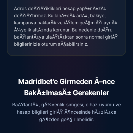
Adres deÄŸiÅŸiklikleri hesap yapÄ±nÄ±zÄ±
deÄŸiÅŸtirmez. KullanÄ±cÄ± adÄ±, bakiye,
kampanya haklarÄ± ve iÅŸlem geÃ§miÅŸi aynÄ±
Ã¼yelik altÄ±nda korunur. Bu nedenle doÄŸru
baÄŸlantÄ±ya ulaÅŸtÄ±ktan sonra normal giriÅŸ
bilgilerinizle oturum aÃ§abilirsiniz.
Madridbet'e Girmeden Ã–nce
BakÄ±lmasÄ± Gerekenler
BaÄŸlantÄ±, gÃ¼venlik simgesi, cihaz uyumu ve
hesap bilgileri giriÅŸ Ã¶ncesinde hÄ±zlÄ±ca
gÃ¶zden geÃ§irilmelidir.