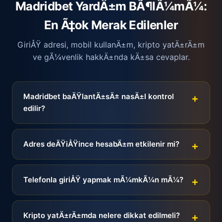
Madridbet YardÄ±m BÃ¶lÃ¼mÃ¼:
En Ã‡ok Merak Edilenler
GiriÅŸ adresi, mobil kullanÄ±m, kripto yatÄ±rÄ±m
ve gÃ¼venlik hakkÄ±nda kÄ±sa cevaplar.
Madridbet baÄŸlantÄ±sÄ± nasÄ±l kontrol
edilir?
Adres deÄŸiÅŸince hesabÄ±m etkilenir mi?
Telefonla giriÅŸ yapmak mÃ¼mkÃ¼n mÃ¼?
Kripto yatÄ±rÄ±mda nelere dikkat edilmeli?