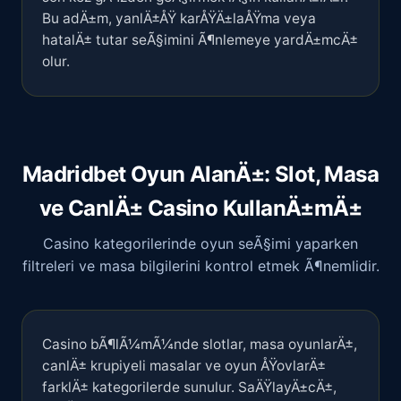
Bu adÄ±m, yanlÄ±ÅŸ karÅŸÄ±laÅŸma veya
hatalÄ± tutar seÃ§imini Ã¶nlemeye yardÄ±mcÄ±
olur.
Madridbet Oyun AlanÄ±: Slot, Masa
ve CanlÄ± Casino KullanÄ±mÄ±
Casino kategorilerinde oyun seÃ§imi yaparken
filtreleri ve masa bilgilerini kontrol etmek Ã¶nemlidir.
Casino bÃ¶lÃ¼mÃ¼nde slotlar, masa oyunlarÄ±,
canlÄ± krupiyeli masalar ve oyun ÅŸovlarÄ±
farklÄ± kategorilerde sunulur. SaÄŸlayÄ±cÄ±,