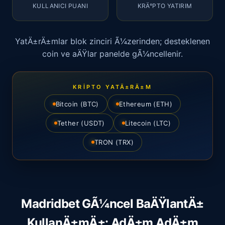
KULLANICI PUANI
KRÄ°PTO YATIRIM
YatÄ±rÄ±mlar blok zinciri Ã¼zerinden; desteklenen
coin ve aÄŸlar panelde gÃ¼ncellenir.
KRIPTO YATÄ±RÄ±M
Bitcoin (BTC)
Ethereum (ETH)
Tether (USDT)
Litecoin (LTC)
TRON (TRX)
Madridbet GÃ¼ncel BaÄŸlantÄ±
KullanÄ±mÄ±: AdÄ±m AdÄ±m