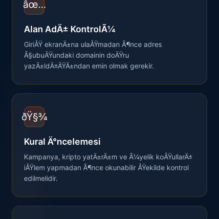
âœ…
Alan AdÄ± KontrolÃ¼
GiriÅŸ ekranÄ±na ulaÅŸmadan Ã¶nce adres
Ã§ubuÄŸundaki domainin doÄŸru
yazÄ±ldÄ±ÄŸÄ±ndan emin olmak gerekir.
ðŸ§¾
Kural Ä°ncelemesi
Kampanya, kripto yatÄ±rÄ±m ve Ã¼yelik koÅŸullarÄ±
iÅŸlem yapmadan Ã¶nce okunabilir ÅŸekilde kontrol
edilmelidir.