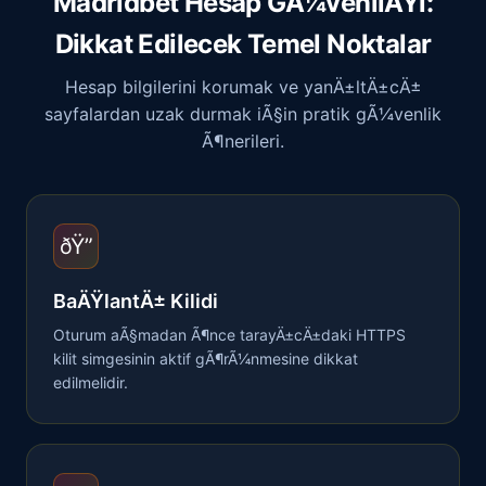
Madridbet Hesap GÃ¼venliÄŸi:
Dikkat Edilecek Temel Noktalar
Hesap bilgilerini korumak ve yanÄ±ltÄ±cÄ±
sayfalardan uzak durmak iÃ§in pratik gÃ¼venlik
Ã¶nerileri.
ðŸ”
BaÄŸlantÄ± Kilidi
Oturum aÃ§madan Ã¶nce tarayÄ±cÄ±daki HTTPS
kilit simgesinin aktif gÃ¶rÃ¼nmesine dikkat
edilmelidir.