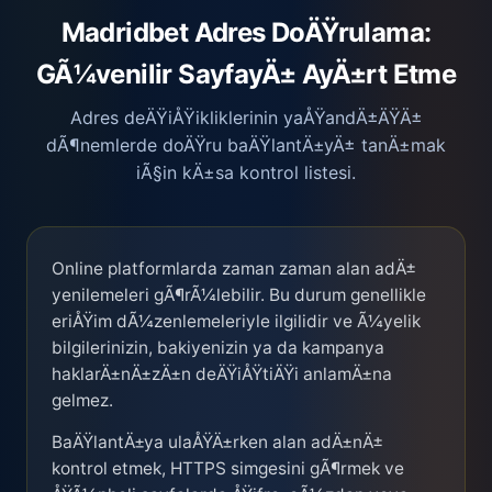
Madridbet Adres DoÄŸrulama:
GÃ¼venilir SayfayÄ± AyÄ±rt Etme
Adres deÄŸiÅŸikliklerinin yaÅŸandÄ±ÄŸÄ±
dÃ¶nemlerde doÄŸru baÄŸlantÄ±yÄ± tanÄ±mak
iÃ§in kÄ±sa kontrol listesi.
Online platformlarda zaman zaman alan adÄ±
yenilemeleri gÃ¶rÃ¼lebilir. Bu durum genellikle
eriÅŸim dÃ¼zenlemeleriyle ilgilidir ve Ã¼yelik
bilgilerinizin, bakiyenizin ya da kampanya
haklarÄ±nÄ±zÄ±n deÄŸiÅŸtiÄŸi anlamÄ±na
gelmez.
BaÄŸlantÄ±ya ulaÅŸÄ±rken alan adÄ±nÄ±
kontrol etmek, HTTPS simgesini gÃ¶rmek ve