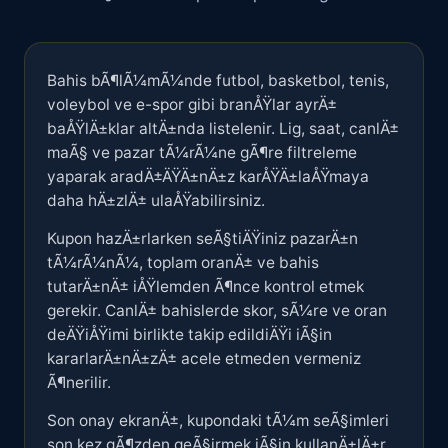
Bahis bÃ¶lÃ¼mÃ¼nde futbol, basketbol, tenis,
voleybol ve e-spor gibi branÅŸlar ayrÄ±
baÅŸlÄ±klar altÄ±nda listelenir. Lig, saat, canlÄ±
maÃ§ ve pazar tÃ¼rÃ¼ne gÃ¶re filtreleme
yaparak aradÄ±ÄŸÄ±nÄ±z karÅŸÄ±laÅŸmaya
daha hÄ±zlÄ± ulaÅŸabilirsiniz.
Kupon hazÄ±rlarken seÃ§tiÄŸiniz pazarÄ±n
tÃ¼rÃ¼nÃ¼, toplam oranÄ± ve bahis
tutarÄ±nÄ± iÅŸlemden Ã¶nce kontrol etmek
gerekir. CanlÄ± bahislerde skor, sÃ¼re ve oran
deÄŸiÅŸimi birlikte takip edildiÄŸi iÃ§in
kararlarÄ±nÄ±zÄ± acele etmeden vermeniz
Ã¶nerilir.
Son onay ekranÄ±, kupondaki tÃ¼m seÃ§imleri
son kez gÃ¶zden geÃ§irmek iÃ§in kullanÄ±lÄ±r.