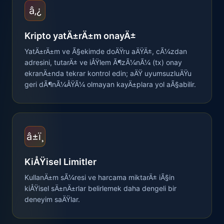
â‚¿
Kripto yatÄ±rÄ±m onayÄ±
YatÄ±rÄ±m ve Ã§ekimde doÄŸru aÄŸÄ±, cÃ¼zdan
adresini, tutarÄ± ve iÅŸlem Ã¶zÃ¼nÃ¼ (tx) onay
ekranÄ±nda tekrar kontrol edin; aÄŸ uyumsuzluÄŸu
geri dÃ¶nÃ¼ÅŸÃ¼ olmayan kayÄ±plara yol aÃ§abilir.
â±ï¸
KiÅŸisel Limitler
KullanÄ±m sÃ¼resi ve harcama miktarÄ± iÃ§in
kiÅŸisel sÄ±nÄ±rlar belirlemek daha dengeli bir
deneyim saÄŸlar.