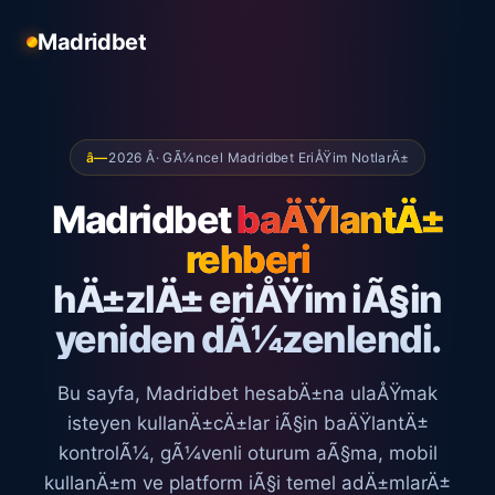
Madridbet
â—
2026 Â· GÃ¼ncel Madridbet EriÅŸim NotlarÄ±
Madridbet
baÄŸlantÄ±
rehberi
hÄ±zlÄ± eriÅŸim iÃ§in
yeniden dÃ¼zenlendi.
Bu sayfa, Madridbet hesabÄ±na ulaÅŸmak
isteyen kullanÄ±cÄ±lar iÃ§in baÄŸlantÄ±
kontrolÃ¼, gÃ¼venli oturum aÃ§ma, mobil
kullanÄ±m ve platform iÃ§i temel adÄ±mlarÄ±