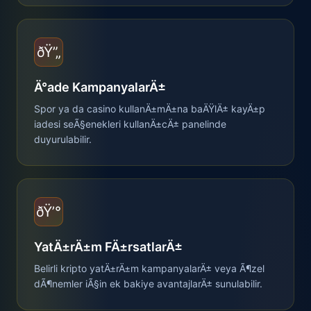
ðŸ”„
Ä°ade KampanyalarÄ±
Spor ya da casino kullanÄ±mÄ±na baÄŸlÄ± kayÄ±p
iadesi seÃ§enekleri kullanÄ±cÄ± panelinde
duyurulabilir.
ðŸ’°
YatÄ±rÄ±m FÄ±rsatlarÄ±
Belirli kripto yatÄ±rÄ±m kampanyalarÄ± veya Ã¶zel
dÃ¶nemler iÃ§in ek bakiye avantajlarÄ± sunulabilir.