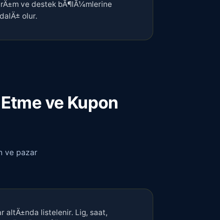
Ä±rÄ±m ve destek bÃ¶lÃ¼mlerine
dalÄ± olur.
 Etme ve Kupon
n ve pazar
ltÄ±nda listelenir. Lig, saat,