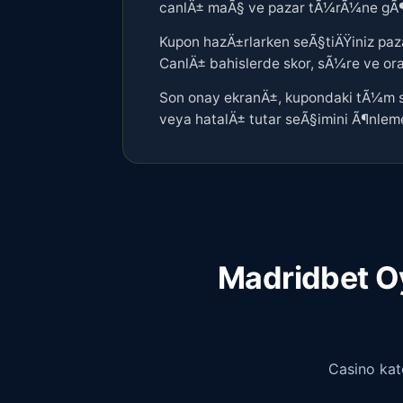
canlÄ± maÃ§ ve pazar tÃ¼rÃ¼ne gÃ¶r
Kupon hazÄ±rlarken seÃ§tiÄŸiniz pa
CanlÄ± bahislerde skor, sÃ¼re ve ora
Son onay ekranÄ±, kupondaki tÃ¼m s
veya hatalÄ± tutar seÃ§imini Ã¶nle
Madridbet O
Casino kate