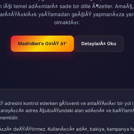
m iÃ§i temel adÄ±mlarÄ± sade bir dille Ã¶zetler. AmaÃ§
karÄ±ÅŸÄ±klÄ±k yaÅŸamadan geÃ§iÅŸ yapmanÄ±za y
olmaktÄ±r.
Madridbet'e GiriÅŸ â†’
DetaylarÄ± Oku
iÅŸ adresini kontrol ederken gÃ¼venli ve anlaÅŸÄ±lÄ±r bir yol 
 tarayÄ±cÄ± adres Ã§ubuÄŸundaki alan adÄ±nÄ± ve baÄŸlan
emlidir.
nÄ±zÄ± deÄŸiÅŸtirmez. KullanÄ±cÄ± adÄ±, bakiye, kampanya h