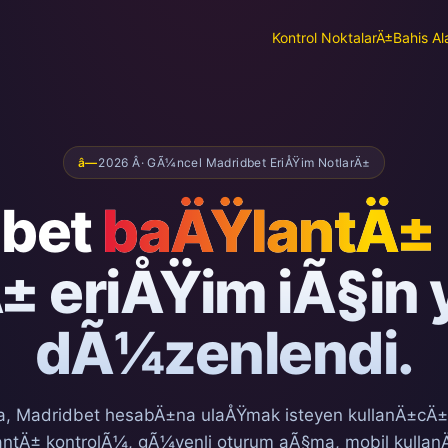
Kontrol NoktalarÄ±
Bahis A
â—
2026 Â· GÃ¼ncel Madridbet EriÅŸim NotlarÄ±
dbet
baÄŸlantÄ± 
± eriÅŸim iÃ§in 
dÃ¼zenlendi.
a, Madridbet hesabÄ±na ulaÅŸmak isteyen kullanÄ±cÄ±l
ntÄ± kontrolÃ¼, gÃ¼venli oturum aÃ§ma, mobil kulla