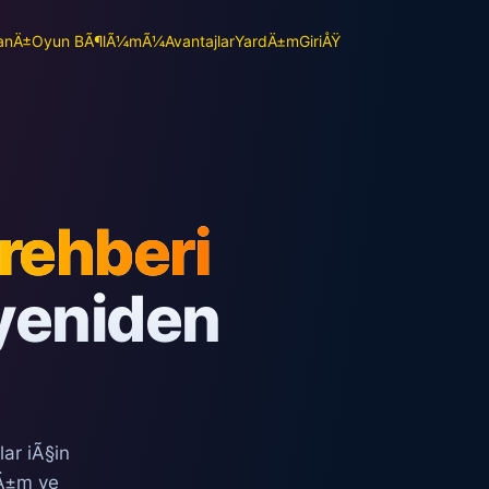
lanÄ±
Oyun BÃ¶lÃ¼mÃ¼
Avantajlar
YardÄ±m
GiriÅŸ
rehberi
yeniden
ar iÃ§in
nÄ±m ve