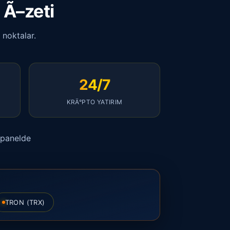
Ã–zeti
noktalar.
24/7
KRÄ°PTO YATIRIM
 panelde
TRON (TRX)