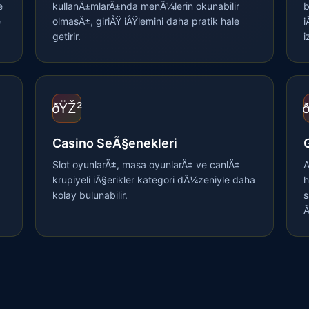
e
kullanÄ±mlarÄ±nda menÃ¼lerin okunabilir
b
e
olmasÄ±, giriÅŸ iÅŸlemini daha pratik hale
i
getirir.
i
ðŸŽ²
ð
Casino SeÃ§enekleri
Slot oyunlarÄ±, masa oyunlarÄ± ve canlÄ±
A
krupiyeli iÃ§erikler kategori dÃ¼zeniyle daha
h
kolay bulunabilir.
s
Ã