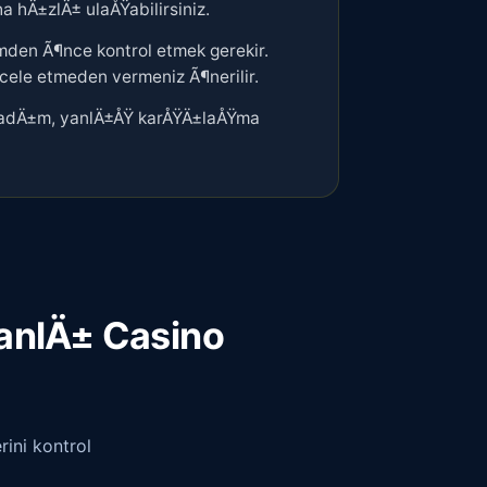
hÄ±zlÄ± ulaÅŸabilirsiniz.
den Ã¶nce kontrol etmek gerekir.
acele etmeden vermeniz Ã¶nerilir.
u adÄ±m, yanlÄ±ÅŸ karÅŸÄ±laÅŸma
anlÄ± Casino
rini kontrol