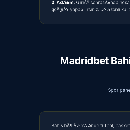
3. AdÄ±m:
GiriÅŸ sonrasÄ±nda hesab
geÃ§iÅŸ yapabilirsiniz. DÃ¼zenli kul
Madridbet Bah
Spor pane
Bahis bÃ¶lÃ¼mÃ¼nde futbol, basketbol