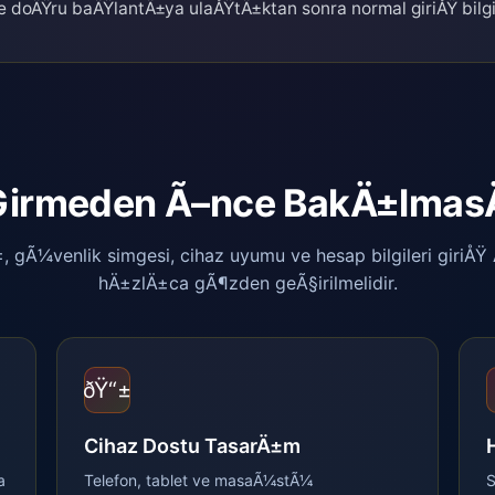
 doÄŸru baÄŸlantÄ±ya ulaÅŸtÄ±ktan sonra normal giriÅŸ bilgile
Girmeden Ã–nce BakÄ±lmas
, gÃ¼venlik simgesi, cihaz uyumu ve hesap bilgileri giriÅŸ
hÄ±zlÄ±ca gÃ¶zden geÃ§irilmelidir.
ðŸ“±
Cihaz Dostu TasarÄ±m
a
Telefon, tablet ve masaÃ¼stÃ¼
S