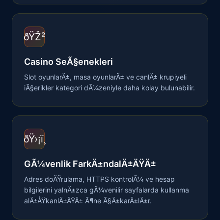
ðŸŽ²
Casino SeÃ§enekleri
Slot oyunlarÄ±, masa oyunlarÄ± ve canlÄ± krupiyeli
iÃ§erikler kategori dÃ¼zeniyle daha kolay bulunabilir.
ðŸ›¡ï¸
GÃ¼venlik FarkÄ±ndalÄ±ÄŸÄ±
Adres doÄŸrulama, HTTPS kontrolÃ¼ ve hesap
bilgilerini yalnÄ±zca gÃ¼venilir sayfalarda kullanma
alÄ±ÅŸkanlÄ±ÄŸÄ± Ã¶ne Ã§Ä±karÄ±lÄ±r.