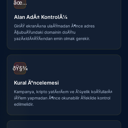
âœ…
Alan AdÄ± KontrolÃ¼
GiriÅŸ ekranÄ±na ulaÅŸmadan Ã¶nce adres
Ã§ubuÄŸundaki domainin doÄŸru
yazÄ±ldÄ±ÄŸÄ±ndan emin olmak gerekir.
ðŸ§¾
Kural Ä°ncelemesi
Kampanya, kripto yatÄ±rÄ±m ve Ã¼yelik koÅŸullarÄ±
iÅŸlem yapmadan Ã¶nce okunabilir ÅŸekilde kontrol
edilmelidir.