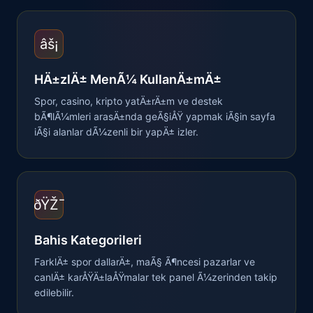
âš¡
HÄ±zlÄ± MenÃ¼ KullanÄ±mÄ±
Spor, casino, kripto yatÄ±rÄ±m ve destek
bÃ¶lÃ¼mleri arasÄ±nda geÃ§iÅŸ yapmak iÃ§in sayfa
iÃ§i alanlar dÃ¼zenli bir yapÄ± izler.
ðŸŽ¯
Bahis Kategorileri
FarklÄ± spor dallarÄ±, maÃ§ Ã¶ncesi pazarlar ve
canlÄ± karÅŸÄ±laÅŸmalar tek panel Ã¼zerinden takip
edilebilir.