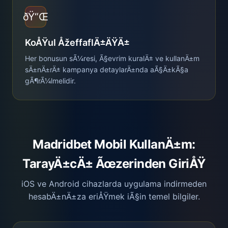
ðŸ“Œ
KoÅŸul ÅžeffaflÄ±ÄŸÄ±
Her bonusun sÃ¼resi, Ã§evrim kuralÄ± ve kullanÄ±m
sÄ±nÄ±rÄ± kampanya detaylarÄ±nda aÃ§Ä±kÃ§a
gÃ¶rÃ¼lmelidir.
Madridbet Mobil KullanÄ±m:
TarayÄ±cÄ± Ãœzerinden GiriÅŸ
iOS ve Android cihazlarda uygulama indirmeden
hesabÄ±nÄ±za eriÅŸmek iÃ§in temel bilgiler.