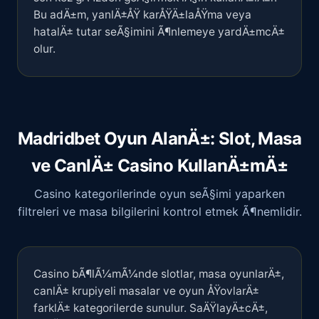
Bu adÄ±m, yanlÄ±ÅŸ karÅŸÄ±laÅŸma veya
hatalÄ± tutar seÃ§imini Ã¶nlemeye yardÄ±mcÄ±
olur.
Madridbet Oyun AlanÄ±: Slot, Masa
ve CanlÄ± Casino KullanÄ±mÄ±
Casino kategorilerinde oyun seÃ§imi yaparken
filtreleri ve masa bilgilerini kontrol etmek Ã¶nemlidir.
Casino bÃ¶lÃ¼mÃ¼nde slotlar, masa oyunlarÄ±,
canlÄ± krupiyeli masalar ve oyun ÅŸovlarÄ±
farklÄ± kategorilerde sunulur. SaÄŸlayÄ±cÄ±,