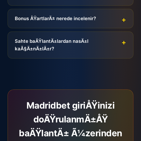
Bonus ÅŸartlarÄ± nerede incelenir?
Sahte baÄŸlantÄ±lardan nasÄ±l
kaÃ§Ä±nÄ±lÄ±r?
Madridbet giriÅŸinizi
doÄŸrulanmÄ±ÅŸ
baÄŸlantÄ± Ã¼zerinden