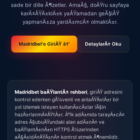
sade bir dille Ã¶zetler. AmaÃ§, doÄŸru sayfaya
karÄ±ÅŸÄ±klÄ±k yaÅŸamadan geÃ§iÅŸ
yapmanÄ±za yardÄ±mcÄ± olmaktÄ±r.
Madridbet'e GiriÅŸ â†’
DetaylarÄ± Oku
Madridbet baÄŸlantÄ± rehberi
, giriÅŸ adresini
kontrol ederken gÃ¼venli ve anlaÅŸÄ±lÄ±r bir
yol izlemek isteyen kullanÄ±cÄ±lar iÃ§in
hazÄ±rlanmÄ±ÅŸtÄ±r. Ä°lk adÄ±mda tarayÄ±cÄ±
adres Ã§ubuÄŸundaki alan adÄ±nÄ± ve
baÄŸlantÄ±nÄ±n HTTPS Ã¼zerinden
aÃ§Ä±ldÄ±ÄŸÄ±nÄ± kontrol etmek Ã¶nemlidir.