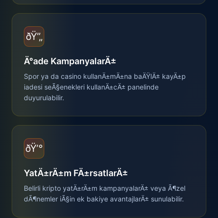
ðŸ”„
Ä°ade KampanyalarÄ±
Spor ya da casino kullanÄ±mÄ±na baÄŸlÄ± kayÄ±p
iadesi seÃ§enekleri kullanÄ±cÄ± panelinde
duyurulabilir.
ðŸ’°
YatÄ±rÄ±m FÄ±rsatlarÄ±
Belirli kripto yatÄ±rÄ±m kampanyalarÄ± veya Ã¶zel
dÃ¶nemler iÃ§in ek bakiye avantajlarÄ± sunulabilir.