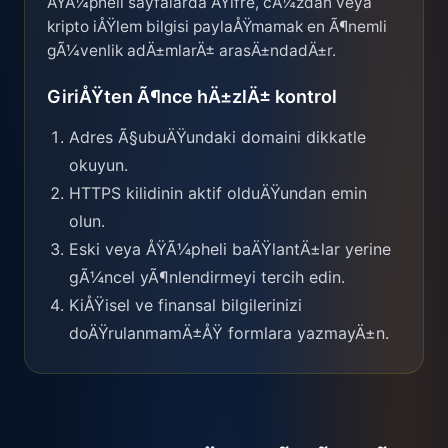
ÅŸÃ¼pheli sayfalarda ÅŸifre, cÃ¼zdan veya
kripto iÅŸlem bilgisi paylaÅŸmamak en Ã¶nemli
gÃ¼venlik adÄ±mlarÄ± arasÄ±ndadÄ±r.
GiriÅŸten Ã¶nce hÄ±zlÄ± kontrol
Adres Ã§ubuÄŸundaki domaini dikkatle
okuyun.
HTTPS kilidinin aktif olduÄŸundan emin
olun.
Eski veya ÅŸÃ¼pheli baÄŸlantÄ±lar yerine
gÃ¼ncel yÃ¶nlendirmeyi tercih edin.
KiÅŸisel ve finansal bilgilerinizi
doÄŸrulanmamÄ±ÅŸ formlara yazmayÄ±n.