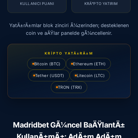
KULLANICI PUANI
KRÄ°PTO YATIRIM
YatÄ±rÄ±mlar blok zinciri Ã¼zerinden; desteklenen
coin ve aÄŸlar panelde gÃ¼ncellenir.
KRIPTO YATÄ±RÄ±M
Bitcoin (BTC)
Ethereum (ETH)
Tether (USDT)
Litecoin (LTC)
TRON (TRX)
Madridbet GÃ¼ncel BaÄŸlantÄ±
KullanÄ±mÄ±: AdÄ±m AdÄ±m