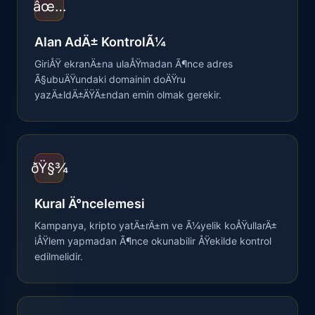
âœ…
Alan AdÄ± KontrolÃ¼
GiriÅŸ ekranÄ±na ulaÅŸmadan Ã¶nce adres
Ã§ubuÄŸundaki domainin doÄŸru
yazÄ±ldÄ±ÄŸÄ±ndan emin olmak gerekir.
ðŸ§¾
Kural Ä°ncelemesi
Kampanya, kripto yatÄ±rÄ±m ve Ã¼yelik koÅŸullarÄ±
iÅŸlem yapmadan Ã¶nce okunabilir ÅŸekilde kontrol
edilmelidir.