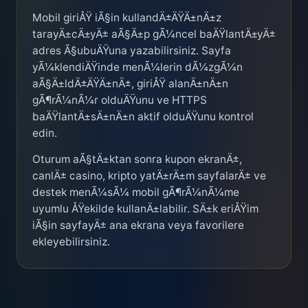
Mobil giriÅŸ iÃ§in kullandÄ±ÄŸÄ±nÄ±z
tarayÄ±cÄ±yÄ± aÃ§Ä±p gÃ¼ncel baÄŸlantÄ±yÄ±
adres Ã§ubuÄŸuna yazabilirsiniz. Sayfa
yÃ¼klendiÄŸinde menÃ¼lerin dÃ¼zgÃ¼n
aÃ§Ä±ldÄ±ÄŸÄ±nÄ±, giriÅŸ alanÄ±nÄ±n
gÃ¶rÃ¼nÃ¼r olduÄŸunu ve HTTPS
baÄŸlantÄ±sÄ±nÄ±n aktif olduÄŸunu kontrol
edin.
Oturum aÃ§tÄ±ktan sonra kupon ekranÄ±,
canlÄ± casino, kripto yatÄ±rÄ±m sayfalarÄ± ve
destek menÃ¼sÃ¼ mobil gÃ¶rÃ¼nÃ¼me
uyumlu ÅŸekilde kullanÄ±labilir. SÄ±k eriÅŸim
iÃ§in sayfayÄ± ana ekrana veya favorilere
ekleyebilirsiniz.