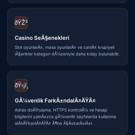
ðŸŽ²
Casino SeÃ§enekleri
Slot oyunlarÄ±, masa oyunlarÄ± ve canlÄ± krupiyeli
iÃ§erikler kategori dÃ¼zeniyle daha kolay bulunabilir.
ðŸ›¡ï¸
GÃ¼venlik FarkÄ±ndalÄ±ÄŸÄ±
Adres doÄŸrulama, HTTPS kontrolÃ¼ ve hesap
bilgilerini yalnÄ±zca gÃ¼venilir sayfalarda kullanma
alÄ±ÅŸkanlÄ±ÄŸÄ± Ã¶ne Ã§Ä±karÄ±lÄ±r.