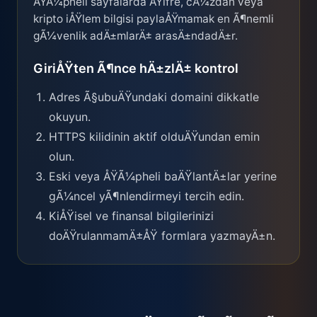
ÅŸÃ¼pheli sayfalarda ÅŸifre, cÃ¼zdan veya
kripto iÅŸlem bilgisi paylaÅŸmamak en Ã¶nemli
gÃ¼venlik adÄ±mlarÄ± arasÄ±ndadÄ±r.
GiriÅŸten Ã¶nce hÄ±zlÄ± kontrol
Adres Ã§ubuÄŸundaki domaini dikkatle
okuyun.
HTTPS kilidinin aktif olduÄŸundan emin
olun.
Eski veya ÅŸÃ¼pheli baÄŸlantÄ±lar yerine
gÃ¼ncel yÃ¶nlendirmeyi tercih edin.
KiÅŸisel ve finansal bilgilerinizi
doÄŸrulanmamÄ±ÅŸ formlara yazmayÄ±n.