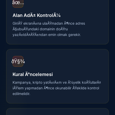
âœ…
Alan AdÄ± KontrolÃ¼
GiriÅŸ ekranÄ±na ulaÅŸmadan Ã¶nce adres
Ã§ubuÄŸundaki domainin doÄŸru
yazÄ±ldÄ±ÄŸÄ±ndan emin olmak gerekir.
ðŸ§¾
Kural Ä°ncelemesi
Kampanya, kripto yatÄ±rÄ±m ve Ã¼yelik koÅŸullarÄ±
iÅŸlem yapmadan Ã¶nce okunabilir ÅŸekilde kontrol
edilmelidir.