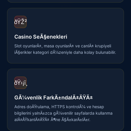
ðŸŽ²
Casino SeÃ§enekleri
Slot oyunlarÄ±, masa oyunlarÄ± ve canlÄ± krupiyeli
iÃ§erikler kategori dÃ¼zeniyle daha kolay bulunabilir.
ðŸ›¡ï¸
GÃ¼venlik FarkÄ±ndalÄ±ÄŸÄ±
Adres doÄŸrulama, HTTPS kontrolÃ¼ ve hesap
bilgilerini yalnÄ±zca gÃ¼venilir sayfalarda kullanma
alÄ±ÅŸkanlÄ±ÄŸÄ± Ã¶ne Ã§Ä±karÄ±lÄ±r.