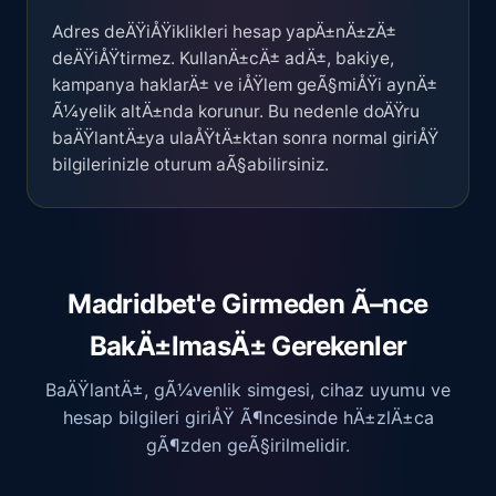
Adres deÄŸiÅŸiklikleri hesap yapÄ±nÄ±zÄ±
deÄŸiÅŸtirmez. KullanÄ±cÄ± adÄ±, bakiye,
kampanya haklarÄ± ve iÅŸlem geÃ§miÅŸi aynÄ±
Ã¼yelik altÄ±nda korunur. Bu nedenle doÄŸru
baÄŸlantÄ±ya ulaÅŸtÄ±ktan sonra normal giriÅŸ
bilgilerinizle oturum aÃ§abilirsiniz.
Madridbet'e Girmeden Ã–nce
BakÄ±lmasÄ± Gerekenler
BaÄŸlantÄ±, gÃ¼venlik simgesi, cihaz uyumu ve
hesap bilgileri giriÅŸ Ã¶ncesinde hÄ±zlÄ±ca
gÃ¶zden geÃ§irilmelidir.