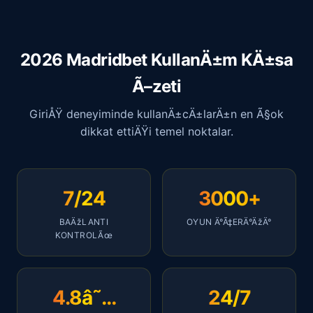
2026 Madridbet KullanÄ±m KÄ±sa
Ã–zeti
GiriÅŸ deneyiminde kullanÄ±cÄ±larÄ±n en Ã§ok
dikkat ettiÄŸi temel noktalar.
7/24
3000+
BAÄžLANTI
OYUN Ä°Ã‡ERÄ°ÄžÄ°
KONTROLÃœ
4.8â˜…
24/7