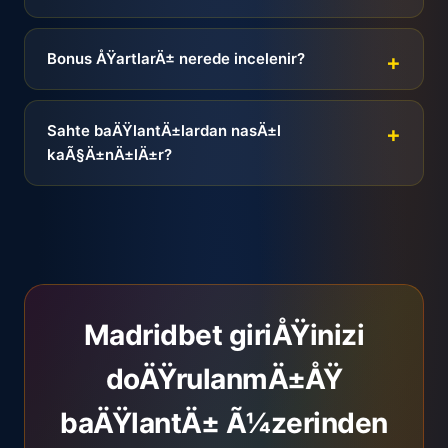
Bonus ÅŸartlarÄ± nerede incelenir?
Sahte baÄŸlantÄ±lardan nasÄ±l
kaÃ§Ä±nÄ±lÄ±r?
Madridbet giriÅŸinizi
doÄŸrulanmÄ±ÅŸ
baÄŸlantÄ± Ã¼zerinden