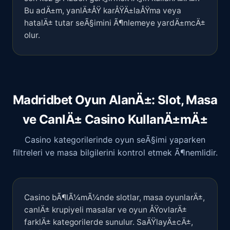
Bu adÄ±m, yanlÄ±ÅŸ karÅŸÄ±laÅŸma veya
hatalÄ± tutar seÃ§imini Ã¶nlemeye yardÄ±mcÄ±
olur.
Madridbet Oyun AlanÄ±: Slot, Masa
ve CanlÄ± Casino KullanÄ±mÄ±
Casino kategorilerinde oyun seÃ§imi yaparken
filtreleri ve masa bilgilerini kontrol etmek Ã¶nemlidir.
Casino bÃ¶lÃ¼mÃ¼nde slotlar, masa oyunlarÄ±,
canlÄ± krupiyeli masalar ve oyun ÅŸovlarÄ±
farklÄ± kategorilerde sunulur. SaÄŸlayÄ±cÄ±,