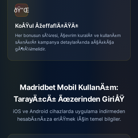
ðŸ“Œ
KoÅŸul ÅžeffaflÄ±ÄŸÄ±
Her bonusun sÃ¼resi, Ã§evrim kuralÄ± ve kullanÄ±m
sÄ±nÄ±rÄ± kampanya detaylarÄ±nda aÃ§Ä±kÃ§a
gÃ¶rÃ¼lmelidir.
Madridbet Mobil KullanÄ±m:
TarayÄ±cÄ± Ãœzerinden GiriÅŸ
iOS ve Android cihazlarda uygulama indirmeden
hesabÄ±nÄ±za eriÅŸmek iÃ§in temel bilgiler.