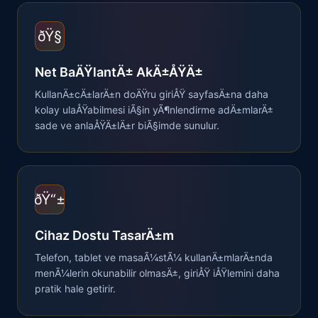
ðŸ§­
Net BaÄŸlantÄ± AkÄ±ÅŸÄ±
KullanÄ±cÄ±larÄ±n doÄŸru giriÅŸ sayfasÄ±na daha
kolay ulaÅŸabilmesi iÃ§in yÃ¶nlendirme adÄ±mlarÄ±
sade ve anlaÅŸÄ±lÄ±r biÃ§imde sunulur.
ðŸ“±
Cihaz Dostu TasarÄ±m
Telefon, tablet ve masaÃ¼stÃ¼ kullanÄ±mlarÄ±nda
menÃ¼lerin okunabilir olmasÄ±, giriÅŸ iÅŸlemini daha
pratik hale getirir.