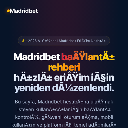
Madridbet
â—
2026 Â· GÃ¼ncel Madridbet EriÅŸim NotlarÄ±
Madridbet
baÄŸlantÄ±
rehberi
hÄ±zlÄ± eriÅŸim iÃ§in
yeniden dÃ¼zenlendi.
Bu sayfa, Madridbet hesabÄ±na ulaÅŸmak
isteyen kullanÄ±cÄ±lar iÃ§in baÄŸlantÄ±
kontrolÃ¼, gÃ¼venli oturum aÃ§ma, mobil
kullanÄ±m ve platform iÃ§i temel adÄ±mlarÄ±