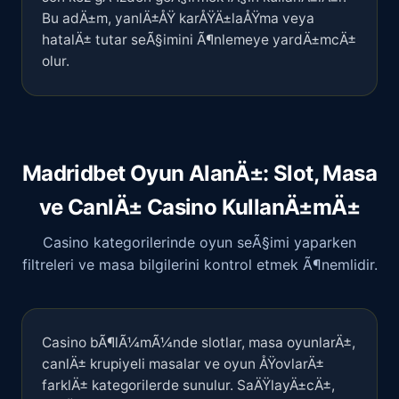
Bu adÄ±m, yanlÄ±ÅŸ karÅŸÄ±laÅŸma veya
hatalÄ± tutar seÃ§imini Ã¶nlemeye yardÄ±mcÄ±
olur.
Madridbet Oyun AlanÄ±: Slot, Masa
ve CanlÄ± Casino KullanÄ±mÄ±
Casino kategorilerinde oyun seÃ§imi yaparken
filtreleri ve masa bilgilerini kontrol etmek Ã¶nemlidir.
Casino bÃ¶lÃ¼mÃ¼nde slotlar, masa oyunlarÄ±,
canlÄ± krupiyeli masalar ve oyun ÅŸovlarÄ±
farklÄ± kategorilerde sunulur. SaÄŸlayÄ±cÄ±,