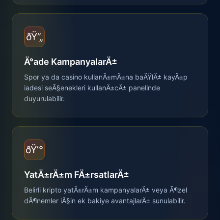
ðŸ”„
Ä°ade KampanyalarÄ±
Spor ya da casino kullanÄ±mÄ±na baÄŸlÄ± kayÄ±p
iadesi seÃ§enekleri kullanÄ±cÄ± panelinde
duyurulabilir.
ðŸ’°
YatÄ±rÄ±m FÄ±rsatlarÄ±
Belirli kripto yatÄ±rÄ±m kampanyalarÄ± veya Ã¶zel
dÃ¶nemler iÃ§in ek bakiye avantajlarÄ± sunulabilir.