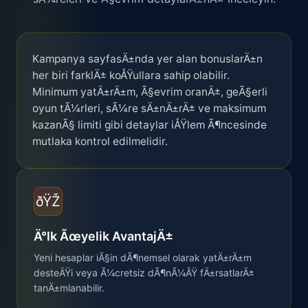
Kampanya sayfasÄ±nda yer alan bonuslarÄ±n
her biri farklÄ± koÅŸullara sahip olabilir.
Minimum yatÄ±rÄ±m, Ã§evrim oranÄ±, geÃ§erli
oyun tÃ¼rleri, sÃ¼re sÄ±nÄ±rÄ± ve maksimum
kazanÃ§ limiti gibi detaylar iÅŸlem Ã¶ncesinde
mutlaka kontrol edilmelidir.
ðŸŽ
Ä°lk Ãœyelik AvantajÄ±
Yeni hesaplar iÃ§in dÃ¶nemsel olarak yatÄ±rÄ±m
desteÄŸi veya Ã¼cretsiz dÃ¶nÃ¼ÅŸ fÄ±rsatlarÄ±
tanÄ±mlanabilir.