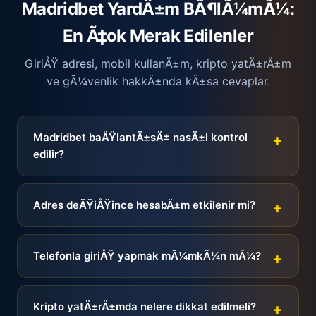
Madridbet YardÄ±m BÃ¶lÃ¼mÃ¼:
En Ã‡ok Merak Edilenler
GiriÅŸ adresi, mobil kullanÄ±m, kripto yatÄ±rÄ±m
ve gÃ¼venlik hakkÄ±nda kÄ±sa cevaplar.
Madridbet baÄŸlantÄ±sÄ± nasÄ±l kontrol
edilir?
Adres deÄŸiÅŸince hesabÄ±m etkilenir mi?
Telefonla giriÅŸ yapmak mÃ¼mkÃ¼n mÃ¼?
Kripto yatÄ±rÄ±mda nelere dikkat edilmeli?