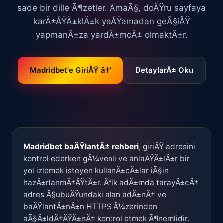
sade bir dille Ã¶zetler. AmaÃ§, doÄŸru sayfaya
karÄ±ÅŸÄ±klÄ±k yaÅŸamadan geÃ§iÅŸ
yapmanÄ±za yardÄ±mcÄ± olmaktÄ±r.
Madridbet'e GiriÅŸ â†’
DetaylarÄ± Oku
Madridbet baÄŸlantÄ± rehberi
, giriÅŸ adresini
kontrol ederken gÃ¼venli ve anlaÅŸÄ±lÄ±r bir
yol izlemek isteyen kullanÄ±cÄ±lar iÃ§in
hazÄ±rlanmÄ±ÅŸtÄ±r. Ä°lk adÄ±mda tarayÄ±cÄ±
adres Ã§ubuÄŸundaki alan adÄ±nÄ± ve
baÄŸlantÄ±nÄ±n HTTPS Ã¼zerinden
aÃ§Ä±ldÄ±ÄŸÄ±nÄ± kontrol etmek Ã¶nemlidir.