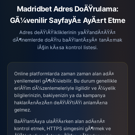
Madridbet Adres DoÄŸrulama:
GÃ¼venilir SayfayÄ± AyÄ±rt Etme
Adres deÄŸiÅŸikliklerinin yaÅŸandÄ±ÄŸÄ±
dÃ¶nemlerde doÄŸru baÄŸlantÄ±yÄ± tanÄ±mak
iÃ§in kÄ±sa kontrol listesi.
Online platformlarda zaman zaman alan adÄ±
yenilemeleri gÃ¶rÃ¼lebilir. Bu durum genellikle
eriÅŸim dÃ¼zenlemeleriyle ilgilidir ve Ã¼yelik
bilgilerinizin, bakiyenizin ya da kampanya
haklarÄ±nÄ±zÄ±n deÄŸiÅŸtiÄŸi anlamÄ±na
gelmez.
BaÄŸlantÄ±ya ulaÅŸÄ±rken alan adÄ±nÄ±
kontrol etmek, HTTPS simgesini gÃ¶rmek ve