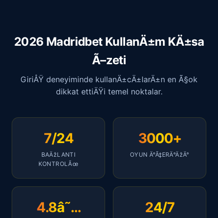
2026 Madridbet KullanÄ±m KÄ±sa
Ã–zeti
GiriÅŸ deneyiminde kullanÄ±cÄ±larÄ±n en Ã§ok
dikkat ettiÄŸi temel noktalar.
7/24
3000+
BAÄžLANTI
OYUN Ä°Ã‡ERÄ°ÄžÄ°
KONTROLÃœ
4.8â˜…
24/7