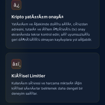
â‚¿
Kripto yatÄ±rÄ±m onayÄ±
YatÄ±rÄ±m ve Ã§ekimde doÄŸru aÄŸÄ±, cÃ¼zdan
adresini, tutarÄ± ve iÅŸlem Ã¶zÃ¼nÃ¼ (tx) onay
ekranÄ±nda tekrar kontrol edin; aÄŸ uyumsuzluÄŸu
geri dÃ¶nÃ¼ÅŸÃ¼ olmayan kayÄ±plara yol aÃ§abilir.
â±ï¸
KiÅŸisel Limitler
KullanÄ±m sÃ¼resi ve harcama miktarÄ± iÃ§in
kiÅŸisel sÄ±nÄ±rlar belirlemek daha dengeli bir
deneyim saÄŸlar.