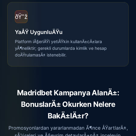
ðŸ”ž
YaÅŸ UygunluÄŸu
Platform iÃ§eriÄŸi yetiÅŸkin kullanÄ±cÄ±lara
yÃ¶neliktir; gerekli durumlarda kimlik ve hesap
doÄŸrulamasÄ± istenebilir.
Madridbet Kampanya AlanÄ±:
BonuslarÄ± Okurken Nelere
BakÄ±lÄ±r?
Promosyonlardan yararlanmadan Ã¶nce ÅŸartlarÄ±,
sÃ¼releri ve Ã§evrim detaylarÄ±nÄ± inceleyin.