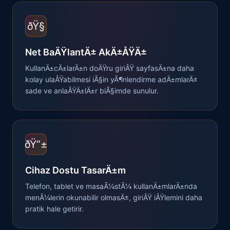
ðŸ§­
Net BaÄŸlantÄ± AkÄ±ÅŸÄ±
KullanÄ±cÄ±larÄ±n doÄŸru giriÅŸ sayfasÄ±na daha
kolay ulaÅŸabilmesi iÃ§in yÃ¶nlendirme adÄ±mlarÄ±
sade ve anlaÅŸÄ±lÄ±r biÃ§imde sunulur.
ðŸ“±
Cihaz Dostu TasarÄ±m
Telefon, tablet ve masaÃ¼stÃ¼ kullanÄ±mlarÄ±nda
menÃ¼lerin okunabilir olmasÄ±, giriÅŸ iÅŸlemini daha
pratik hale getirir.