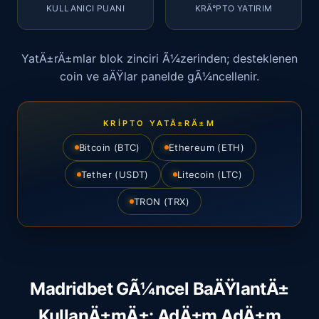
KULLANICI PUANI
KRÄ°PTO YATIRIM
YatÄ±rÄ±mlar blok zinciri Ã¼zerinden; desteklenen
coin ve aÄŸlar panelde gÃ¼ncellenir.
KRIPTO YATÄ±RÄ±M
Bitcoin (BTC)
Ethereum (ETH)
Tether (USDT)
Litecoin (LTC)
TRON (TRX)
Madridbet GÃ¼ncel BaÄŸlantÄ±
KullanÄ±mÄ±: AdÄ±m AdÄ±m