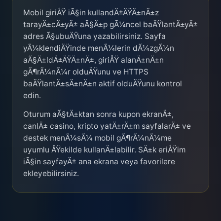
Mobil giriÅŸ iÃ§in kullandÄ±ÄŸÄ±nÄ±z
tarayÄ±cÄ±yÄ± aÃ§Ä±p gÃ¼ncel baÄŸlantÄ±yÄ±
adres Ã§ubuÄŸuna yazabilirsiniz. Sayfa
yÃ¼klendiÄŸinde menÃ¼lerin dÃ¼zgÃ¼n
aÃ§Ä±ldÄ±ÄŸÄ±nÄ±, giriÅŸ alanÄ±nÄ±n
gÃ¶rÃ¼nÃ¼r olduÄŸunu ve HTTPS
baÄŸlantÄ±sÄ±nÄ±n aktif olduÄŸunu kontrol
edin.
Oturum aÃ§tÄ±ktan sonra kupon ekranÄ±,
canlÄ± casino, kripto yatÄ±rÄ±m sayfalarÄ± ve
destek menÃ¼sÃ¼ mobil gÃ¶rÃ¼nÃ¼me
uyumlu ÅŸekilde kullanÄ±labilir. SÄ±k eriÅŸim
iÃ§in sayfayÄ± ana ekrana veya favorilere
ekleyebilirsiniz.