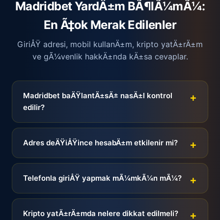
Madridbet YardÄ±m BÃ¶lÃ¼mÃ¼:
En Ã‡ok Merak Edilenler
GiriÅŸ adresi, mobil kullanÄ±m, kripto yatÄ±rÄ±m
ve gÃ¼venlik hakkÄ±nda kÄ±sa cevaplar.
Madridbet baÄŸlantÄ±sÄ± nasÄ±l kontrol
edilir?
Adres deÄŸiÅŸince hesabÄ±m etkilenir mi?
Telefonla giriÅŸ yapmak mÃ¼mkÃ¼n mÃ¼?
Kripto yatÄ±rÄ±mda nelere dikkat edilmeli?