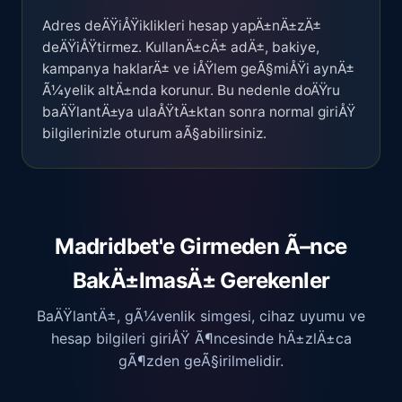
Adres deÄŸiÅŸiklikleri hesap yapÄ±nÄ±zÄ±
deÄŸiÅŸtirmez. KullanÄ±cÄ± adÄ±, bakiye,
kampanya haklarÄ± ve iÅŸlem geÃ§miÅŸi aynÄ±
Ã¼yelik altÄ±nda korunur. Bu nedenle doÄŸru
baÄŸlantÄ±ya ulaÅŸtÄ±ktan sonra normal giriÅŸ
bilgilerinizle oturum aÃ§abilirsiniz.
Madridbet'e Girmeden Ã–nce
BakÄ±lmasÄ± Gerekenler
BaÄŸlantÄ±, gÃ¼venlik simgesi, cihaz uyumu ve
hesap bilgileri giriÅŸ Ã¶ncesinde hÄ±zlÄ±ca
gÃ¶zden geÃ§irilmelidir.