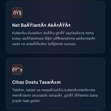
ðŸ§­
Net BaÄŸlantÄ± AkÄ±ÅŸÄ±
KullanÄ±cÄ±larÄ±n doÄŸru giriÅŸ sayfasÄ±na daha
kolay ulaÅŸabilmesi iÃ§in yÃ¶nlendirme adÄ±mlarÄ±
sade ve anlaÅŸÄ±lÄ±r biÃ§imde sunulur.
ðŸ“±
Cihaz Dostu TasarÄ±m
Telefon, tablet ve masaÃ¼stÃ¼ kullanÄ±mlarÄ±nda
menÃ¼lerin okunabilir olmasÄ±, giriÅŸ iÅŸlemini daha
pratik hale getirir.