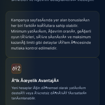
Kampanya sayfasÄ±nda yer alan bonuslarÄ±n
her biri farklÄ± koÅŸullara sahip olabilir.
Minimum yatÄ±rÄ±m, Ã§evrim oranÄ±, geÃ§erli
oyun tÃ¼rleri, sÃ¼re sÄ±nÄ±rÄ± ve maksimum
kazanÃ§ limiti gibi detaylar iÅŸlem Ã¶ncesinde
mutlaka kontrol edilmelidir.
ðŸŽ
Ä°lk Ãœyelik AvantajÄ±
Yeni hesaplar iÃ§in dÃ¶nemsel olarak yatÄ±rÄ±m
desteÄŸi veya Ã¼cretsiz dÃ¶nÃ¼ÅŸ fÄ±rsatlarÄ±
tanÄ±mlanabilir.