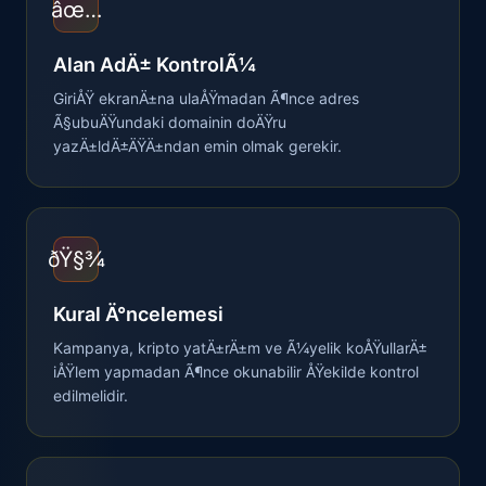
âœ…
Alan AdÄ± KontrolÃ¼
GiriÅŸ ekranÄ±na ulaÅŸmadan Ã¶nce adres
Ã§ubuÄŸundaki domainin doÄŸru
yazÄ±ldÄ±ÄŸÄ±ndan emin olmak gerekir.
ðŸ§¾
Kural Ä°ncelemesi
Kampanya, kripto yatÄ±rÄ±m ve Ã¼yelik koÅŸullarÄ±
iÅŸlem yapmadan Ã¶nce okunabilir ÅŸekilde kontrol
edilmelidir.