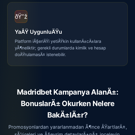
ðŸ”ž
YaÅŸ UygunluÄŸu
Platform iÃ§eriÄŸi yetiÅŸkin kullanÄ±cÄ±lara
yÃ¶neliktir; gerekli durumlarda kimlik ve hesap
doÄŸrulamasÄ± istenebilir.
Madridbet Kampanya AlanÄ±:
BonuslarÄ± Okurken Nelere
BakÄ±lÄ±r?
Promosyonlardan yararlanmadan Ã¶nce ÅŸartlarÄ±,
sÃ¼releri ve Ã§evrim detaylarÄ±nÄ± inceleyin.