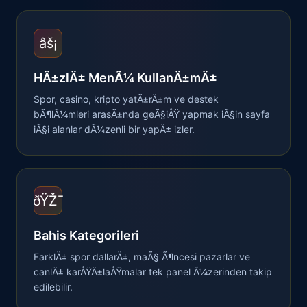
âš¡
HÄ±zlÄ± MenÃ¼ KullanÄ±mÄ±
Spor, casino, kripto yatÄ±rÄ±m ve destek
bÃ¶lÃ¼mleri arasÄ±nda geÃ§iÅŸ yapmak iÃ§in sayfa
iÃ§i alanlar dÃ¼zenli bir yapÄ± izler.
ðŸŽ¯
Bahis Kategorileri
FarklÄ± spor dallarÄ±, maÃ§ Ã¶ncesi pazarlar ve
canlÄ± karÅŸÄ±laÅŸmalar tek panel Ã¼zerinden takip
edilebilir.