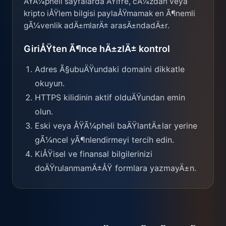
ÅŸÃ¼pheli sayfalarda ÅŸifre, cÃ¼zdan veya
kripto iÅŸlem bilgisi paylaÅŸmamak en Ã¶nemli
gÃ¼venlik adÄ±mlarÄ± arasÄ±ndadÄ±r.
GiriÅŸten Ã¶nce hÄ±zlÄ± kontrol
Adres Ã§ubuÄŸundaki domaini dikkatle
okuyun.
HTTPS kilidinin aktif olduÄŸundan emin
olun.
Eski veya ÅŸÃ¼pheli baÄŸlantÄ±lar yerine
gÃ¼ncel yÃ¶nlendirmeyi tercih edin.
KiÅŸisel ve finansal bilgilerinizi
doÄŸrulanmamÄ±ÅŸ formlara yazmayÄ±n.