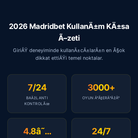
2026 Madridbet KullanÄ±m KÄ±sa
Ã–zeti
GiriÅŸ deneyiminde kullanÄ±cÄ±larÄ±n en Ã§ok
dikkat ettiÄŸi temel noktalar.
7/24
3000+
BAÄžLANTI
OYUN Ä°Ã‡ERÄ°ÄžÄ°
KONTROLÃœ
4.8â˜…
24/7