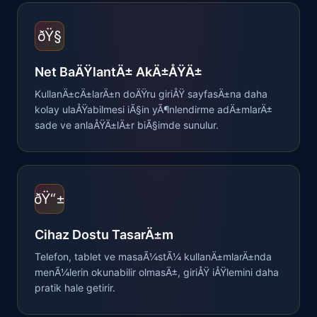
ðŸ§­
Net BaÄŸlantÄ± AkÄ±ÅŸÄ±
KullanÄ±cÄ±larÄ±n doÄŸru giriÅŸ sayfasÄ±na daha
kolay ulaÅŸabilmesi iÃ§in yÃ¶nlendirme adÄ±mlarÄ±
sade ve anlaÅŸÄ±lÄ±r biÃ§imde sunulur.
ðŸ“±
Cihaz Dostu TasarÄ±m
Telefon, tablet ve masaÃ¼stÃ¼ kullanÄ±mlarÄ±nda
menÃ¼lerin okunabilir olmasÄ±, giriÅŸ iÅŸlemini daha
pratik hale getirir.