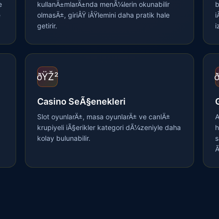
e
kullanÄ±mlarÄ±nda menÃ¼lerin okunabilir
b
e
olmasÄ±, giriÅŸ iÅŸlemini daha pratik hale
i
getirir.
i
ðŸŽ²
ð
Casino SeÃ§enekleri
Slot oyunlarÄ±, masa oyunlarÄ± ve canlÄ±
A
krupiyeli iÃ§erikler kategori dÃ¼zeniyle daha
h
kolay bulunabilir.
s
Ã