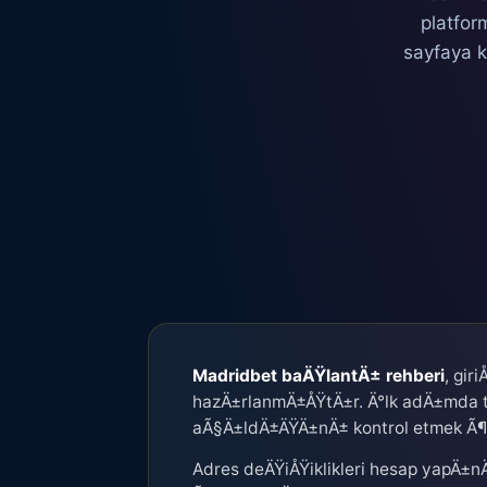
platfor
sayfaya 
Madridbet baÄŸlantÄ± rehberi
, gir
hazÄ±rlanmÄ±ÅŸtÄ±r. Ä°lk adÄ±mda
aÃ§Ä±ldÄ±ÄŸÄ±nÄ± kontrol etmek Ã¶n
Adres deÄŸiÅŸiklikleri hesap yapÄ±