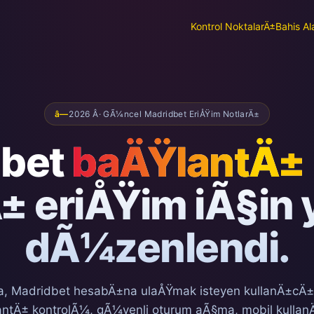
Kontrol NoktalarÄ±
Bahis A
â—
2026 Â· GÃ¼ncel Madridbet EriÅŸim NotlarÄ±
dbet
baÄŸlantÄ± 
± eriÅŸim iÃ§in 
dÃ¼zenlendi.
a, Madridbet hesabÄ±na ulaÅŸmak isteyen kullanÄ±cÄ±l
ntÄ± kontrolÃ¼, gÃ¼venli oturum aÃ§ma, mobil kulla