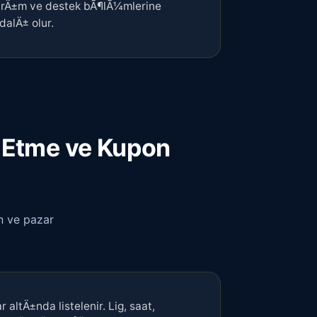
Ä±rÄ±m ve destek bÃ¶lÃ¼mlerine
dalÄ± olur.
 Etme ve Kupon
n ve pazar
ltÄ±nda listelenir. Lig, saat,