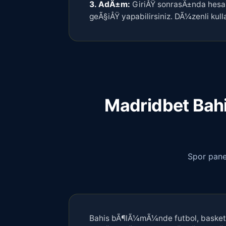
3. AdÄ±m:
GiriÅŸ sonrasÄ±nda hesab
geÃ§iÅŸ yapabilirsiniz. DÃ¼zenli kul
Madridbet Bah
Spor pane
Bahis bÃ¶lÃ¼mÃ¼nde futbol, basketbol