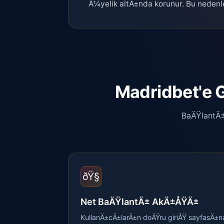
Ã¼yelik altÄ±nda korunur. Bu nedenle
Madridbet'e 
BaÄŸlantÄ±
ðŸ§­
Net BaÄŸlantÄ± AkÄ±ÅŸÄ±
KullanÄ±cÄ±larÄ±n doÄŸru giriÅŸ sayfasÄ±n