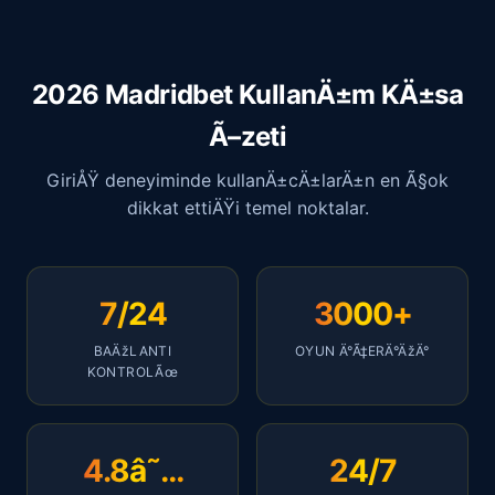
2026 Madridbet KullanÄ±m KÄ±sa
Ã–zeti
GiriÅŸ deneyiminde kullanÄ±cÄ±larÄ±n en Ã§ok
dikkat ettiÄŸi temel noktalar.
7/24
3000+
BAÄžLANTI
OYUN Ä°Ã‡ERÄ°ÄžÄ°
KONTROLÃœ
4.8â˜…
24/7