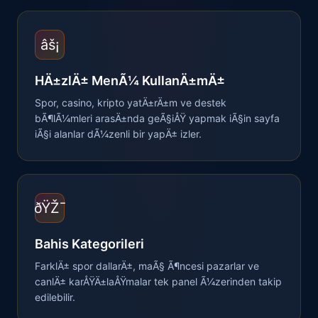
âš¡
HÄ±zlÄ± MenÃ¼ KullanÄ±mÄ±
Spor, casino, kripto yatÄ±rÄ±m ve destek
bÃ¶lÃ¼mleri arasÄ±nda geÃ§iÅŸ yapmak iÃ§in sayfa
iÃ§i alanlar dÃ¼zenli bir yapÄ± izler.
ðŸŽ¯
Bahis Kategorileri
FarklÄ± spor dallarÄ±, maÃ§ Ã¶ncesi pazarlar ve
canlÄ± karÅŸÄ±laÅŸmalar tek panel Ã¼zerinden takip
edilebilir.