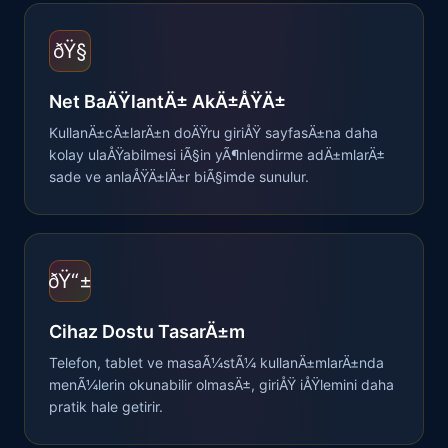
ðŸ§­
Net BaÄŸlantÄ± AkÄ±ÅŸÄ±
KullanÄ±cÄ±larÄ±n doÄŸru giriÅŸ sayfasÄ±na daha
kolay ulaÅŸabilmesi iÃ§in yÃ¶nlendirme adÄ±mlarÄ±
sade ve anlaÅŸÄ±lÄ±r biÃ§imde sunulur.
ðŸ“±
Cihaz Dostu TasarÄ±m
Telefon, tablet ve masaÃ¼stÃ¼ kullanÄ±mlarÄ±nda
menÃ¼lerin okunabilir olmasÄ±, giriÅŸ iÅŸlemini daha
pratik hale getirir.