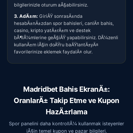
bilgilerinizle oturum aÃ§abilirsiniz.
3. AdÄ±m:
GiriÅŸ sonrasÄ±nda
hesabÄ±nÄ±zdan spor bahisleri, canlÄ± bahis,
casino, kripto yatÄ±rÄ±m ve destek
bÃ¶lÃ¼mlerine geÃ§iÅŸ yapabilirsiniz. DÃ¼zenli
kullanÄ±m iÃ§in doÄŸru baÄŸlantÄ±yÄ±
favorilerinize eklemek faydalÄ± olur.
Madridbet Bahis EkranÄ±:
OranlarÄ± Takip Etme ve Kupon
HazÄ±rlama
Spor panelini daha kontrollÃ¼ kullanmak isteyenler
iÃ§in temel kupon ve pazar bilgileri.