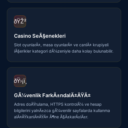
ðŸŽ²
Casino SeÃ§enekleri
Slot oyunlarÄ±, masa oyunlarÄ± ve canlÄ± krupiyeli
iÃ§erikler kategori dÃ¼zeniyle daha kolay bulunabilir.
ðŸ›¡ï¸
GÃ¼venlik FarkÄ±ndalÄ±ÄŸÄ±
Adres doÄŸrulama, HTTPS kontrolÃ¼ ve hesap
bilgilerini yalnÄ±zca gÃ¼venilir sayfalarda kullanma
alÄ±ÅŸkanlÄ±ÄŸÄ± Ã¶ne Ã§Ä±karÄ±lÄ±r.