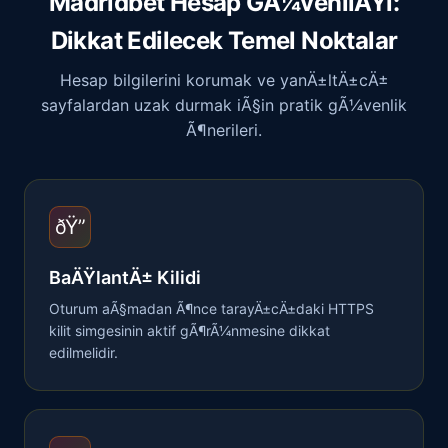
Madridbet Hesap GÃ¼venliÄŸi:
Dikkat Edilecek Temel Noktalar
Hesap bilgilerini korumak ve yanÄ±ltÄ±cÄ±
sayfalardan uzak durmak iÃ§in pratik gÃ¼venlik
Ã¶nerileri.
ðŸ”
BaÄŸlantÄ± Kilidi
Oturum aÃ§madan Ã¶nce tarayÄ±cÄ±daki HTTPS
kilit simgesinin aktif gÃ¶rÃ¼nmesine dikkat
edilmelidir.