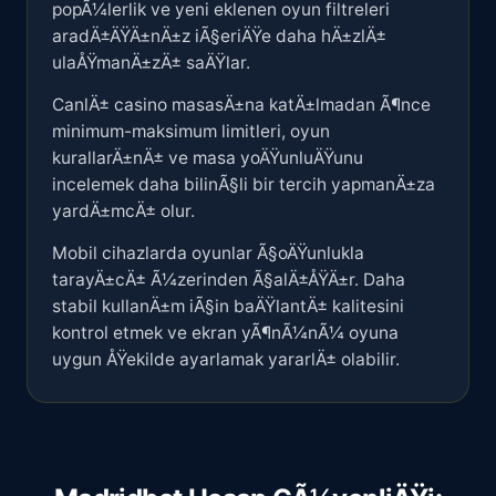
popÃ¼lerlik ve yeni eklenen oyun filtreleri
aradÄ±ÄŸÄ±nÄ±z iÃ§eriÄŸe daha hÄ±zlÄ±
ulaÅŸmanÄ±zÄ± saÄŸlar.
CanlÄ± casino masasÄ±na katÄ±lmadan Ã¶nce
minimum-maksimum limitleri, oyun
kurallarÄ±nÄ± ve masa yoÄŸunluÄŸunu
incelemek daha bilinÃ§li bir tercih yapmanÄ±za
yardÄ±mcÄ± olur.
Mobil cihazlarda oyunlar Ã§oÄŸunlukla
tarayÄ±cÄ± Ã¼zerinden Ã§alÄ±ÅŸÄ±r. Daha
stabil kullanÄ±m iÃ§in baÄŸlantÄ± kalitesini
kontrol etmek ve ekran yÃ¶nÃ¼nÃ¼ oyuna
uygun ÅŸekilde ayarlamak yararlÄ± olabilir.