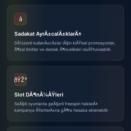
â­
Sadakat AyrÄ±calÄ±klarÄ±
DÃ¼zenli kullanÄ±cÄ±lar iÃ§in kiÅŸisel promosyonlar,
Ã¶zel limitler ve destek Ã¶ncelikleri oluÅŸturulabilir.
ðŸŽ°
Slot DÃ¶nÃ¼ÅŸleri
SeÃ§ili oyunlarda geÃ§erli freespin haklarÄ±
kampanya ÅŸartlarÄ±na gÃ¶re hesaba eklenebilir.