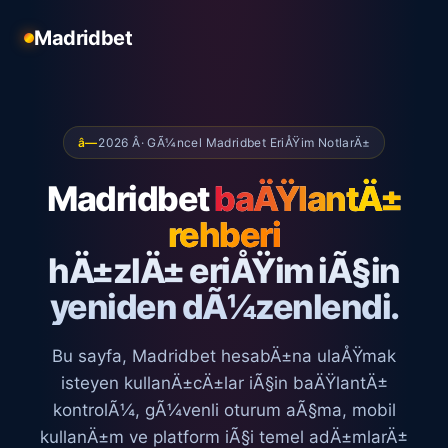
Madridbet
â—
2026 Â· GÃ¼ncel Madridbet EriÅŸim NotlarÄ±
Madridbet
baÄŸlantÄ±
rehberi
hÄ±zlÄ± eriÅŸim iÃ§in
yeniden dÃ¼zenlendi.
Bu sayfa, Madridbet hesabÄ±na ulaÅŸmak
isteyen kullanÄ±cÄ±lar iÃ§in baÄŸlantÄ±
kontrolÃ¼, gÃ¼venli oturum aÃ§ma, mobil
kullanÄ±m ve platform iÃ§i temel adÄ±mlarÄ±