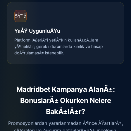
ðŸ”ž
YaÅŸ UygunluÄŸu
Platform iÃ§eriÄŸi yetiÅŸkin kullanÄ±cÄ±lara
yÃ¶neliktir; gerekli durumlarda kimlik ve hesap
doÄŸrulamasÄ± istenebilir.
Madridbet Kampanya AlanÄ±:
BonuslarÄ± Okurken Nelere
BakÄ±lÄ±r?
Promosyonlardan yararlanmadan Ã¶nce ÅŸartlarÄ±,
sÃ¼releri ve Ã§evrim detaylarÄ±nÄ± inceleyin.