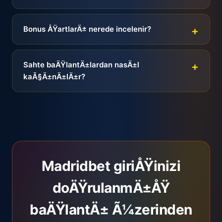
Bonus ÅŸartlarÄ± nerede incelenir?
Sahte baÄŸlantÄ±lardan nasÄ±l
kaÃ§Ä±nÄ±lÄ±r?
Madridbet giriÅŸinizi
doÄŸrulanmÄ±ÅŸ
baÄŸlantÄ± Ã¼zerinden