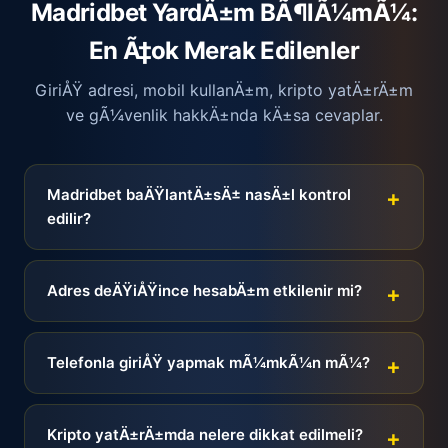
Madridbet YardÄ±m BÃ¶lÃ¼mÃ¼:
En Ã‡ok Merak Edilenler
GiriÅŸ adresi, mobil kullanÄ±m, kripto yatÄ±rÄ±m
ve gÃ¼venlik hakkÄ±nda kÄ±sa cevaplar.
Madridbet baÄŸlantÄ±sÄ± nasÄ±l kontrol
edilir?
Adres deÄŸiÅŸince hesabÄ±m etkilenir mi?
Telefonla giriÅŸ yapmak mÃ¼mkÃ¼n mÃ¼?
Kripto yatÄ±rÄ±mda nelere dikkat edilmeli?