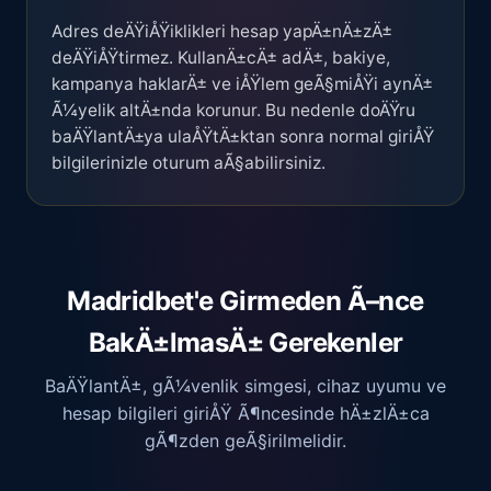
Adres deÄŸiÅŸiklikleri hesap yapÄ±nÄ±zÄ±
deÄŸiÅŸtirmez. KullanÄ±cÄ± adÄ±, bakiye,
kampanya haklarÄ± ve iÅŸlem geÃ§miÅŸi aynÄ±
Ã¼yelik altÄ±nda korunur. Bu nedenle doÄŸru
baÄŸlantÄ±ya ulaÅŸtÄ±ktan sonra normal giriÅŸ
bilgilerinizle oturum aÃ§abilirsiniz.
Madridbet'e Girmeden Ã–nce
BakÄ±lmasÄ± Gerekenler
BaÄŸlantÄ±, gÃ¼venlik simgesi, cihaz uyumu ve
hesap bilgileri giriÅŸ Ã¶ncesinde hÄ±zlÄ±ca
gÃ¶zden geÃ§irilmelidir.