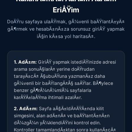
EriÅŸim
DoÄŸru sayfaya ulaÅŸmak, gÃ¼venli baÄŸlantÄ±yÄ±
gÃ¶rmek ve hesabÄ±nÄ±za sorunsuz giriÅŸ yapmak
iÃ§in kÄ±sa yol haritasÄ±.
1. AdÄ±m:
GiriÅŸ yapmak istediÄŸinizde adresi
arama sonuÃ§larÄ± yerine doÄŸrudan
tarayÄ±cÄ± Ã§ubuÄŸuna yazmanÄ±z daha
gÃ¼venli bir baÅŸlangÄ±Ã§ saÄŸlar. BÃ¶ylece
benzer gÃ¶rÃ¼nÃ¼mlÃ¼ sayfalarla
karÅŸÄ±laÅŸma ihtimali azalÄ±r.
2. AdÄ±m:
Sayfa aÃ§Ä±ldÄ±ÄŸÄ±nda kilit
simgesini, alan adÄ±nÄ± ve baÄŸlantÄ±nÄ±n
dÃ¼zgÃ¼n yÃ¼klendiÄŸini kontrol edin.
Kontroller tamamlandÄ±ktan sonra kullanÄ±cÄ±