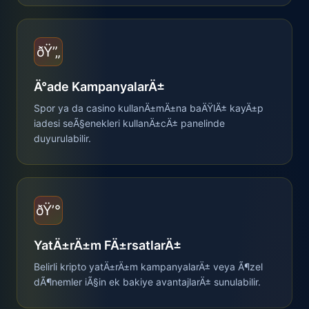
ðŸ”„
Ä°ade KampanyalarÄ±
Spor ya da casino kullanÄ±mÄ±na baÄŸlÄ± kayÄ±p
iadesi seÃ§enekleri kullanÄ±cÄ± panelinde
duyurulabilir.
ðŸ’°
YatÄ±rÄ±m FÄ±rsatlarÄ±
Belirli kripto yatÄ±rÄ±m kampanyalarÄ± veya Ã¶zel
dÃ¶nemler iÃ§in ek bakiye avantajlarÄ± sunulabilir.