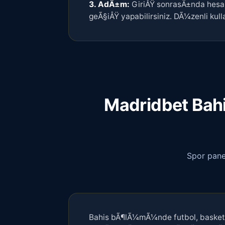
3. AdÄ±m:
GiriÅŸ sonrasÄ±nda hesab
geÃ§iÅŸ yapabilirsiniz. DÃ¼zenli kul
Madridbet Bah
Spor pane
Bahis bÃ¶lÃ¼mÃ¼nde futbol, basketbol