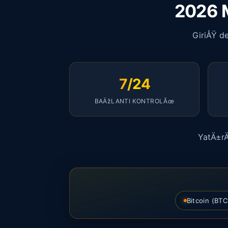
2026 
GiriÅŸ d
7/24
BAÄžLANTI KONTROLÃœ
YatÄ±rÄ
Bitcoin (BTC