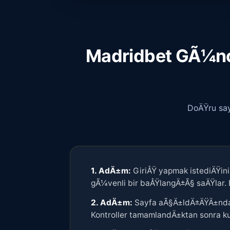
Madridbet GÃ¼n
DoÄŸru sa
1. AdÄ±m:
GiriÅŸ yapmak istediÄŸi
gÃ¼venli bir baÅŸlangÄ±Ã§ saÄŸlar.
2. AdÄ±m:
Sayfa aÃ§Ä±ldÄ±ÄŸÄ±nda k
Kontroller tamamlandÄ±ktan sonra kul