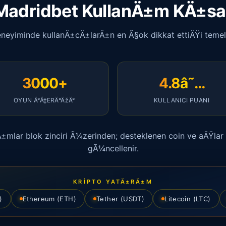
Madridbet KullanÄ±m KÄ±sa 
eneyiminde kullanÄ±cÄ±larÄ±n en Ã§ok dikkat ettiÄŸi temel 
3000+
4.8â˜…
OYUN Ä°Ã‡ERÄ°ÄžÄ°
KULLANICI PUANI
±mlar blok zinciri Ã¼zerinden; desteklenen coin ve aÄŸlar
gÃ¼ncellenir.
KRIPTO YATÄ±RÄ±M
)
Ethereum (ETH)
Tether (USDT)
Litecoin (LTC)