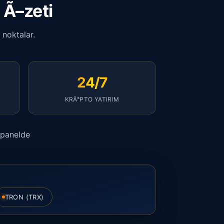
Ã–zeti
noktalar.
24/7
KRÄ°PTO YATIRIM
 panelde
TRON (TRX)