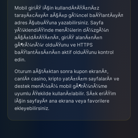
Mobil giriÅŸ iÃ§in kullandÄ±ÄŸÄ±nÄ±z
tarayÄ±cÄ±yÄ± aÃ§Ä±p gÃ¼ncel baÄŸlantÄ±yÄ±
adres Ã§ubuÄŸuna yazabilirsiniz. Sayfa
yÃ¼klendiÄŸinde menÃ¼lerin dÃ¼zgÃ¼n
aÃ§Ä±ldÄ±ÄŸÄ±nÄ±, giriÅŸ alanÄ±nÄ±n
gÃ¶rÃ¼nÃ¼r olduÄŸunu ve HTTPS
baÄŸlantÄ±sÄ±nÄ±n aktif olduÄŸunu kontrol
edin.
Oturum aÃ§tÄ±ktan sonra kupon ekranÄ±,
canlÄ± casino, kripto yatÄ±rÄ±m sayfalarÄ± ve
destek menÃ¼sÃ¼ mobil gÃ¶rÃ¼nÃ¼me
uyumlu ÅŸekilde kullanÄ±labilir. SÄ±k eriÅŸim
iÃ§in sayfayÄ± ana ekrana veya favorilere
ekleyebilirsiniz.