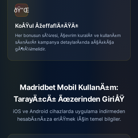
ðŸ“Œ
KoÅŸul ÅžeffaflÄ±ÄŸÄ±
Her bonusun sÃ¼resi, Ã§evrim kuralÄ± ve kullanÄ±m
sÄ±nÄ±rÄ± kampanya detaylarÄ±nda aÃ§Ä±kÃ§a
gÃ¶rÃ¼lmelidir.
Madridbet Mobil KullanÄ±m:
TarayÄ±cÄ± Ãœzerinden GiriÅŸ
iOS ve Android cihazlarda uygulama indirmeden
hesabÄ±nÄ±za eriÅŸmek iÃ§in temel bilgiler.