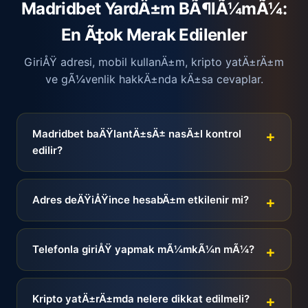
Madridbet YardÄ±m BÃ¶lÃ¼mÃ¼:
En Ã‡ok Merak Edilenler
GiriÅŸ adresi, mobil kullanÄ±m, kripto yatÄ±rÄ±m
ve gÃ¼venlik hakkÄ±nda kÄ±sa cevaplar.
Madridbet baÄŸlantÄ±sÄ± nasÄ±l kontrol
edilir?
Adres deÄŸiÅŸince hesabÄ±m etkilenir mi?
Telefonla giriÅŸ yapmak mÃ¼mkÃ¼n mÃ¼?
Kripto yatÄ±rÄ±mda nelere dikkat edilmeli?