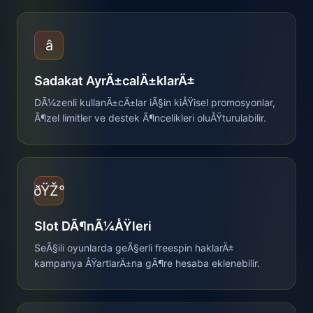
â­
Sadakat AyrÄ±calÄ±klarÄ±
DÃ¼zenli kullanÄ±cÄ±lar iÃ§in kiÅŸisel promosyonlar,
Ã¶zel limitler ve destek Ã¶ncelikleri oluÅŸturulabilir.
ðŸŽ°
Slot DÃ¶nÃ¼ÅŸleri
SeÃ§ili oyunlarda geÃ§erli freespin haklarÄ±
kampanya ÅŸartlarÄ±na gÃ¶re hesaba eklenebilir.