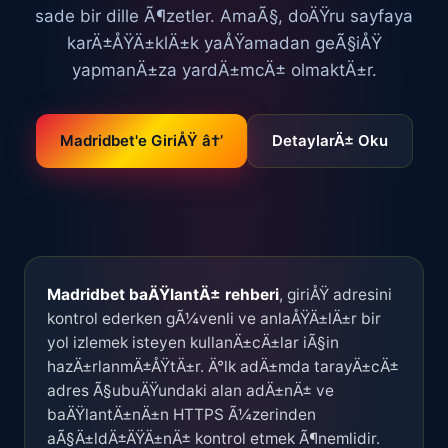
sade bir dille Ã¶zetler. AmaÃ§, doÄŸru sayfaya
karÄ±ÅŸÄ±klÄ±k yaÅŸamadan geÃ§iÅŸ
yapmanÄ±za yardÄ±mcÄ± olmaktÄ±r.
Madridbet'e GiriÅŸ â†’
DetaylarÄ± Oku
Madridbet baÄŸlantÄ± rehberi
, giriÅŸ adresini
kontrol ederken gÃ¼venli ve anlaÅŸÄ±lÄ±r bir
yol izlemek isteyen kullanÄ±cÄ±lar iÃ§in
hazÄ±rlanmÄ±ÅŸtÄ±r. Ä°lk adÄ±mda tarayÄ±cÄ±
adres Ã§ubuÄŸundaki alan adÄ±nÄ± ve
baÄŸlantÄ±nÄ±n HTTPS Ã¼zerinden
aÃ§Ä±ldÄ±ÄŸÄ±nÄ± kontrol etmek Ã¶nemlidir.