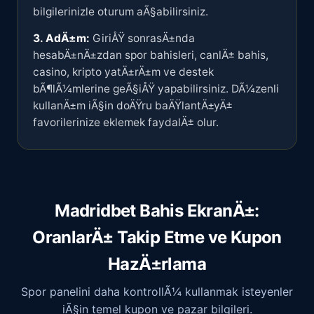
bilgilerinizle oturum aÃ§abilirsiniz.
3. AdÄ±m:
GiriÅŸ sonrasÄ±nda
hesabÄ±nÄ±zdan spor bahisleri, canlÄ± bahis,
casino, kripto yatÄ±rÄ±m ve destek
bÃ¶lÃ¼mlerine geÃ§iÅŸ yapabilirsiniz. DÃ¼zenli
kullanÄ±m iÃ§in doÄŸru baÄŸlantÄ±yÄ±
favorilerinize eklemek faydalÄ± olur.
Madridbet Bahis EkranÄ±:
OranlarÄ± Takip Etme ve Kupon
HazÄ±rlama
Spor panelini daha kontrollÃ¼ kullanmak isteyenler
iÃ§in temel kupon ve pazar bilgileri.