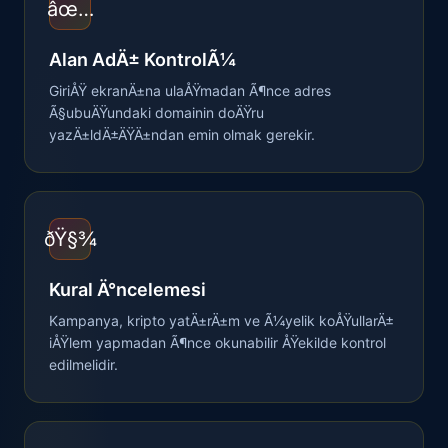
âœ…
Alan AdÄ± KontrolÃ¼
GiriÅŸ ekranÄ±na ulaÅŸmadan Ã¶nce adres
Ã§ubuÄŸundaki domainin doÄŸru
yazÄ±ldÄ±ÄŸÄ±ndan emin olmak gerekir.
ðŸ§¾
Kural Ä°ncelemesi
Kampanya, kripto yatÄ±rÄ±m ve Ã¼yelik koÅŸullarÄ±
iÅŸlem yapmadan Ã¶nce okunabilir ÅŸekilde kontrol
edilmelidir.