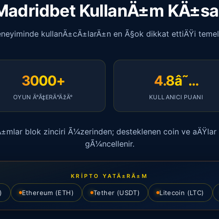
Madridbet KullanÄ±m KÄ±sa 
eneyiminde kullanÄ±cÄ±larÄ±n en Ã§ok dikkat ettiÄŸi temel 
3000+
4.8â˜…
OYUN Ä°Ã‡ERÄ°ÄžÄ°
KULLANICI PUANI
±mlar blok zinciri Ã¼zerinden; desteklenen coin ve aÄŸlar
gÃ¼ncellenir.
KRIPTO YATÄ±RÄ±M
)
Ethereum (ETH)
Tether (USDT)
Litecoin (LTC)