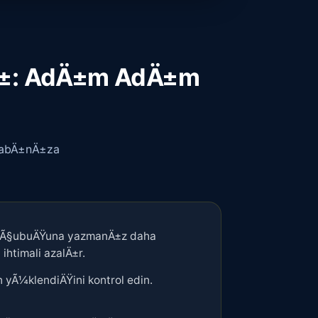
Ä±: AdÄ±m AdÄ±m
sabÄ±nÄ±za
Ä± Ã§ubuÄŸuna yazmanÄ±z daha
htimali azalÄ±r.
yÃ¼klendiÄŸini kontrol edin.