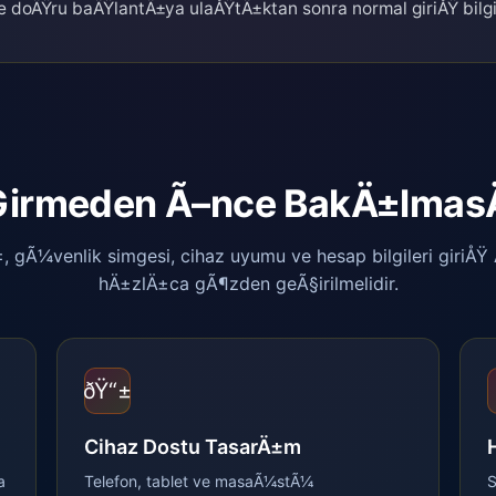
 doÄŸru baÄŸlantÄ±ya ulaÅŸtÄ±ktan sonra normal giriÅŸ bilgile
Girmeden Ã–nce BakÄ±lmas
, gÃ¼venlik simgesi, cihaz uyumu ve hesap bilgileri giriÅŸ
hÄ±zlÄ±ca gÃ¶zden geÃ§irilmelidir.
ðŸ“±
Cihaz Dostu TasarÄ±m
a
Telefon, tablet ve masaÃ¼stÃ¼
S