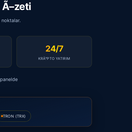
Ã–zeti
noktalar.
24/7
KRÄ°PTO YATIRIM
 panelde
TRON (TRX)