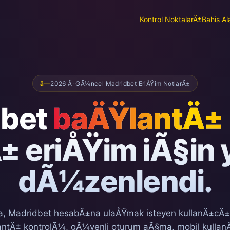
Kontrol NoktalarÄ±
Bahis A
â—
2026 Â· GÃ¼ncel Madridbet EriÅŸim NotlarÄ±
dbet
baÄŸlantÄ± 
± eriÅŸim iÃ§in 
dÃ¼zenlendi.
a, Madridbet hesabÄ±na ulaÅŸmak isteyen kullanÄ±cÄ±l
ntÄ± kontrolÃ¼, gÃ¼venli oturum aÃ§ma, mobil kulla