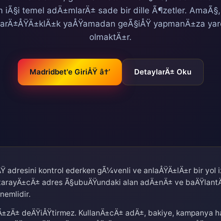
m iÃ§i temel adÄ±mlarÄ± sade bir dille Ã¶zetler. AmaÃ§
karÄ±ÅŸÄ±klÄ±k yaÅŸamadan geÃ§iÅŸ yapmanÄ±za y
olmaktÄ±r.
Madridbet'e GiriÅŸ â†’
DetaylarÄ± Oku
iÅŸ adresini kontrol ederken gÃ¼venli ve anlaÅŸÄ±lÄ±r bir yol 
 tarayÄ±cÄ± adres Ã§ubuÄŸundaki alan adÄ±nÄ± ve baÄŸlan
emlidir.
nÄ±zÄ± deÄŸiÅŸtirmez. KullanÄ±cÄ± adÄ±, bakiye, kampanya h