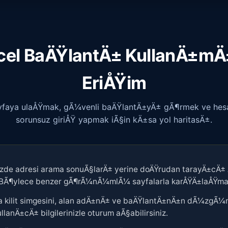
cel BaÄŸlantÄ± KullanÄ±m
EriÅŸim
yfaya ulaÅŸmak, gÃ¼venli baÄŸlantÄ±yÄ± gÃ¶rmek ve he
sorunsuz giriÅŸ yapmak iÃ§in kÄ±sa yol haritasÄ±.
nizde adresi arama sonuÃ§larÄ± yerine doÄŸrudan tarayÄ±c
 BÃ¶ylece benzer gÃ¶rÃ¼nÃ¼mlÃ¼ sayfalarla karÅŸÄ±laÅŸma i
ilit simgesini, alan adÄ±nÄ± ve baÄŸlantÄ±nÄ±n dÃ¼zgÃ¼n 
lanÄ±cÄ± bilgilerinizle oturum aÃ§abilirsiniz.