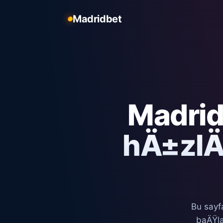
Madridbet
Madri
hÄ±zlÄ
Bu sayf
baÄŸla