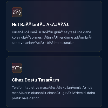
ðŸ§­
Net BaÄŸlantÄ± AkÄ±ÅŸÄ±
KullanÄ±cÄ±larÄ±n doÄŸru giriÅŸ sayfasÄ±na daha
kolay ulaÅŸabilmesi iÃ§in yÃ¶nlendirme adÄ±mlarÄ±
sade ve anlaÅŸÄ±lÄ±r biÃ§imde sunulur.
ðŸ“±
Cihaz Dostu TasarÄ±m
Telefon, tablet ve masaÃ¼stÃ¼ kullanÄ±mlarÄ±nda
menÃ¼lerin okunabilir olmasÄ±, giriÅŸ iÅŸlemini daha
pratik hale getirir.