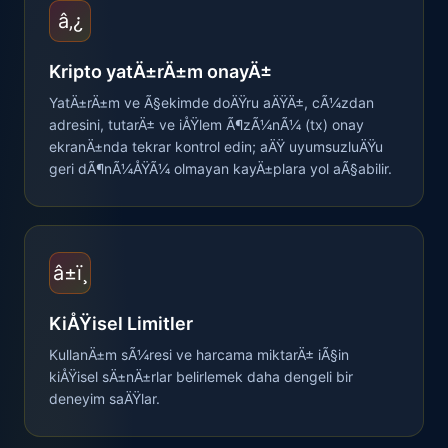
â‚¿
Kripto yatÄ±rÄ±m onayÄ±
YatÄ±rÄ±m ve Ã§ekimde doÄŸru aÄŸÄ±, cÃ¼zdan
adresini, tutarÄ± ve iÅŸlem Ã¶zÃ¼nÃ¼ (tx) onay
ekranÄ±nda tekrar kontrol edin; aÄŸ uyumsuzluÄŸu
geri dÃ¶nÃ¼ÅŸÃ¼ olmayan kayÄ±plara yol aÃ§abilir.
â±ï¸
KiÅŸisel Limitler
KullanÄ±m sÃ¼resi ve harcama miktarÄ± iÃ§in
kiÅŸisel sÄ±nÄ±rlar belirlemek daha dengeli bir
deneyim saÄŸlar.