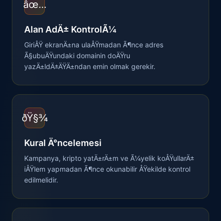
âœ…
Alan AdÄ± KontrolÃ¼
GiriÅŸ ekranÄ±na ulaÅŸmadan Ã¶nce adres
Ã§ubuÄŸundaki domainin doÄŸru
yazÄ±ldÄ±ÄŸÄ±ndan emin olmak gerekir.
ðŸ§¾
Kural Ä°ncelemesi
Kampanya, kripto yatÄ±rÄ±m ve Ã¼yelik koÅŸullarÄ±
iÅŸlem yapmadan Ã¶nce okunabilir ÅŸekilde kontrol
edilmelidir.