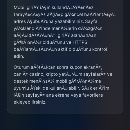
Mobil giriÅŸ iÃ§in kullandÄ±ÄŸÄ±nÄ±z
tarayÄ±cÄ±yÄ± aÃ§Ä±p gÃ¼ncel baÄŸlantÄ±yÄ±
adres Ã§ubuÄŸuna yazabilirsiniz. Sayfa
yÃ¼klendiÄŸinde menÃ¼lerin dÃ¼zgÃ¼n
aÃ§Ä±ldÄ±ÄŸÄ±nÄ±, giriÅŸ alanÄ±nÄ±n
gÃ¶rÃ¼nÃ¼r olduÄŸunu ve HTTPS
baÄŸlantÄ±sÄ±nÄ±n aktif olduÄŸunu kontrol
edin.
Oturum aÃ§tÄ±ktan sonra kupon ekranÄ±,
canlÄ± casino, kripto yatÄ±rÄ±m sayfalarÄ± ve
destek menÃ¼sÃ¼ mobil gÃ¶rÃ¼nÃ¼me
uyumlu ÅŸekilde kullanÄ±labilir. SÄ±k eriÅŸim
iÃ§in sayfayÄ± ana ekrana veya favorilere
ekleyebilirsiniz.