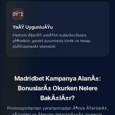
ðŸ”ž
YaÅŸ UygunluÄŸu
Platform iÃ§eriÄŸi yetiÅŸkin kullanÄ±cÄ±lara
yÃ¶neliktir; gerekli durumlarda kimlik ve hesap
doÄŸrulamasÄ± istenebilir.
Madridbet Kampanya AlanÄ±:
BonuslarÄ± Okurken Nelere
BakÄ±lÄ±r?
Promosyonlardan yararlanmadan Ã¶nce ÅŸartlarÄ±,
sÃ¼releri ve Ã§evrim detaylarÄ±nÄ± inceleyin.