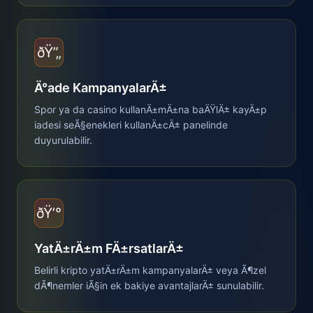
ðŸ”„
Ä°ade KampanyalarÄ±
Spor ya da casino kullanÄ±mÄ±na baÄŸlÄ± kayÄ±p
iadesi seÃ§enekleri kullanÄ±cÄ± panelinde
duyurulabilir.
ðŸ’°
YatÄ±rÄ±m FÄ±rsatlarÄ±
Belirli kripto yatÄ±rÄ±m kampanyalarÄ± veya Ã¶zel
dÃ¶nemler iÃ§in ek bakiye avantajlarÄ± sunulabilir.