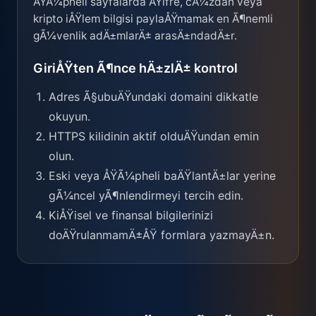
ÅŸÃ¼pheli sayfalarda ÅŸifre, cÃ¼zdan veya
kripto iÅŸlem bilgisi paylaÅŸmamak en Ã¶nemli
gÃ¼venlik adÄ±mlarÄ± arasÄ±ndadÄ±r.
GiriÅŸten Ã¶nce hÄ±zlÄ± kontrol
Adres Ã§ubuÄŸundaki domaini dikkatle
okuyun.
HTTPS kilidinin aktif olduÄŸundan emin
olun.
Eski veya ÅŸÃ¼pheli baÄŸlantÄ±lar yerine
gÃ¼ncel yÃ¶nlendirmeyi tercih edin.
KiÅŸisel ve finansal bilgilerinizi
doÄŸrulanmamÄ±ÅŸ formlara yazmayÄ±n.