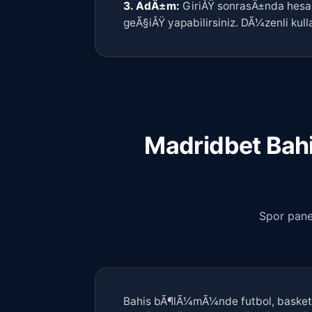
3. AdÄ±m:
GiriÅŸ sonrasÄ±nda hesab
geÃ§iÅŸ yapabilirsiniz. DÃ¼zenli kul
Madridbet Bah
Spor pane
Bahis bÃ¶lÃ¼mÃ¼nde futbol, basketbol