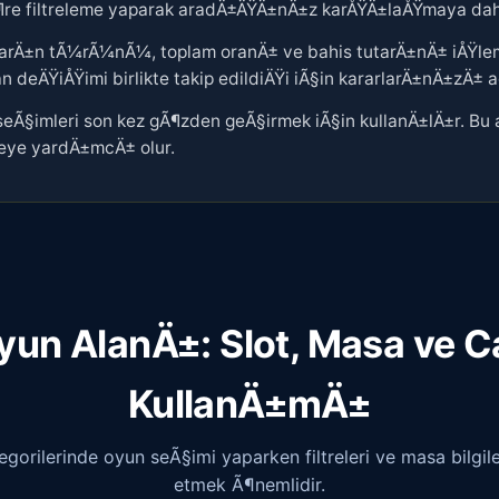
e filtreleme yaparak aradÄ±ÄŸÄ±nÄ±z karÅŸÄ±laÅŸmaya daha 
zarÄ±n tÃ¼rÃ¼nÃ¼, toplam oranÄ± ve bahis tutarÄ±nÄ± iÅŸlem
n deÄŸiÅŸimi birlikte takip edildiÄŸi iÃ§in kararlarÄ±nÄ±zÄ± 
eÃ§imleri son kez gÃ¶zden geÃ§irmek iÃ§in kullanÄ±lÄ±r. B
meye yardÄ±mcÄ± olur.
yun AlanÄ±: Slot, Masa ve C
KullanÄ±mÄ±
gorilerinde oyun seÃ§imi yaparken filtreleri ve masa bilgile
etmek Ã¶nemlidir.