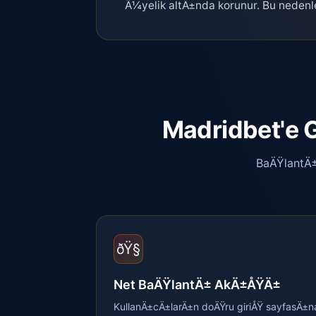
Ã¼yelik altÄ±nda korunur. Bu nedenle
Madridbet'e 
BaÄŸlantÄ±
ðŸ§­
Net BaÄŸlantÄ± AkÄ±ÅŸÄ±
KullanÄ±cÄ±larÄ±n doÄŸru giriÅŸ sayfasÄ±n