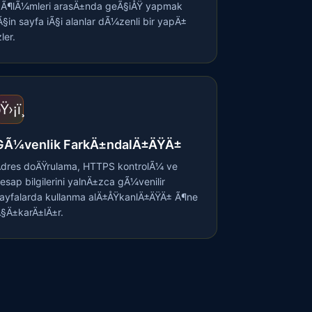
Ã¶lÃ¼mleri arasÄ±nda geÃ§iÅŸ yapmak
Ã§in sayfa iÃ§i alanlar dÃ¼zenli bir yapÄ±
zler.
Ÿ›¡ï¸
GÃ¼venlik FarkÄ±ndalÄ±ÄŸÄ±
dres doÄŸrulama, HTTPS kontrolÃ¼ ve
esap bilgilerini yalnÄ±zca gÃ¼venilir
ayfalarda kullanma alÄ±ÅŸkanlÄ±ÄŸÄ± Ã¶ne
§Ä±karÄ±lÄ±r.