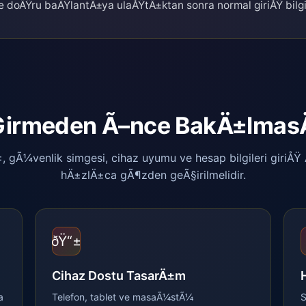
 doÄŸru baÄŸlantÄ±ya ulaÅŸtÄ±ktan sonra normal giriÅŸ bilgile
Girmeden Ã–nce BakÄ±lmas
, gÃ¼venlik simgesi, cihaz uyumu ve hesap bilgileri giriÅŸ
hÄ±zlÄ±ca gÃ¶zden geÃ§irilmelidir.
ðŸ“±
Cihaz Dostu TasarÄ±m
a
Telefon, tablet ve masaÃ¼stÃ¼
S