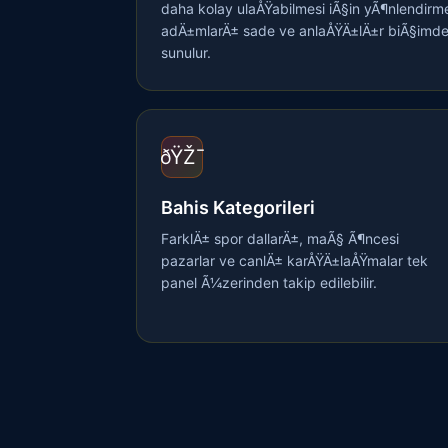
daha kolay ulaÅŸabilmesi iÃ§in yÃ¶nlendirm
adÄ±mlarÄ± sade ve anlaÅŸÄ±lÄ±r biÃ§imd
sunulur.
ðŸŽ¯
Bahis Kategorileri
FarklÄ± spor dallarÄ±, maÃ§ Ã¶ncesi
pazarlar ve canlÄ± karÅŸÄ±laÅŸmalar tek
panel Ã¼zerinden takip edilebilir.