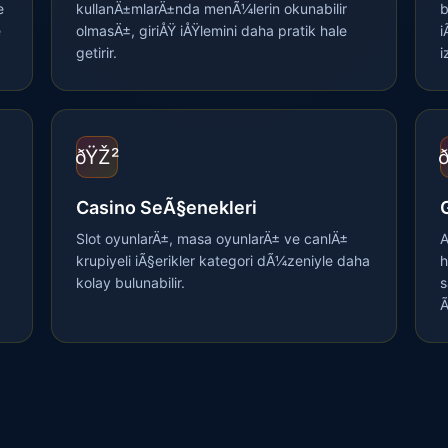
e
kullanÄ±mlarÄ±nda menÃ¼lerin okunabilir
b
e
olmasÄ±, giriÅŸ iÅŸlemini daha pratik hale
i
getirir.
i
ðŸŽ²
ð
Casino SeÃ§enekleri
Slot oyunlarÄ±, masa oyunlarÄ± ve canlÄ±
A
krupiyeli iÃ§erikler kategori dÃ¼zeniyle daha
h
kolay bulunabilir.
s
Ã