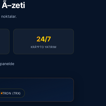
Ã–zeti
noktalar.
24/7
KRÄ°PTO YATIRIM
 panelde
TRON (TRX)