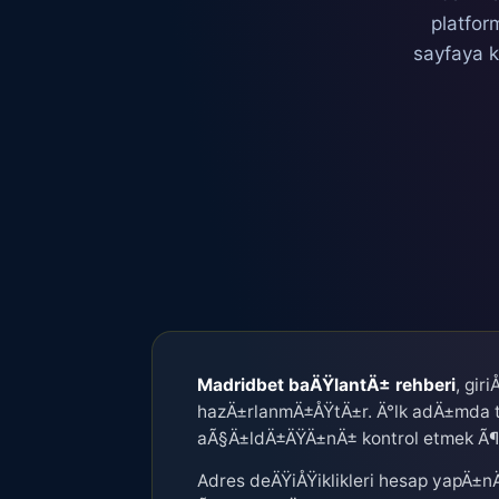
platfor
sayfaya 
Madridbet baÄŸlantÄ± rehberi
, gir
hazÄ±rlanmÄ±ÅŸtÄ±r. Ä°lk adÄ±mda
aÃ§Ä±ldÄ±ÄŸÄ±nÄ± kontrol etmek Ã¶n
Adres deÄŸiÅŸiklikleri hesap yapÄ±