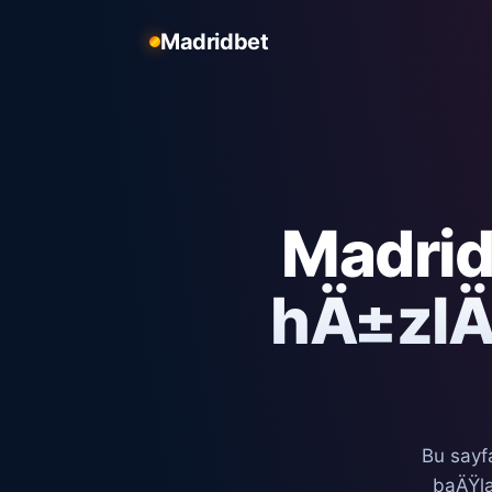
Madridbet
Madri
hÄ±zlÄ
Bu sayf
baÄŸla