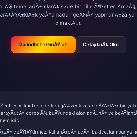
m iÃ§i temel adÄ±mlarÄ± sade bir dille Ã¶zetler. AmaÃ§
karÄ±ÅŸÄ±klÄ±k yaÅŸamadan geÃ§iÅŸ yapmanÄ±za y
olmaktÄ±r.
Madridbet'e GiriÅŸ â†’
DetaylarÄ± Oku
iÅŸ adresini kontrol ederken gÃ¼venli ve anlaÅŸÄ±lÄ±r bir yol 
 tarayÄ±cÄ± adres Ã§ubuÄŸundaki alan adÄ±nÄ± ve baÄŸlan
emlidir.
nÄ±zÄ± deÄŸiÅŸtirmez. KullanÄ±cÄ± adÄ±, bakiye, kampanya h