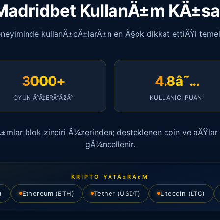
Madridbet KullanÄ±m KÄ±sa 
eneyiminde kullanÄ±cÄ±larÄ±n en Ã§ok dikkat ettiÄŸi temel 
3000+
4.8â˜…
OYUN Ä°Ã‡ERÄ°ÄžÄ°
KULLANICI PUANI
±mlar blok zinciri Ã¼zerinden; desteklenen coin ve aÄŸlar
gÃ¼ncellenir.
KRIPTO YATÄ±RÄ±M
)
Ethereum (ETH)
Tether (USDT)
Litecoin (LTC)