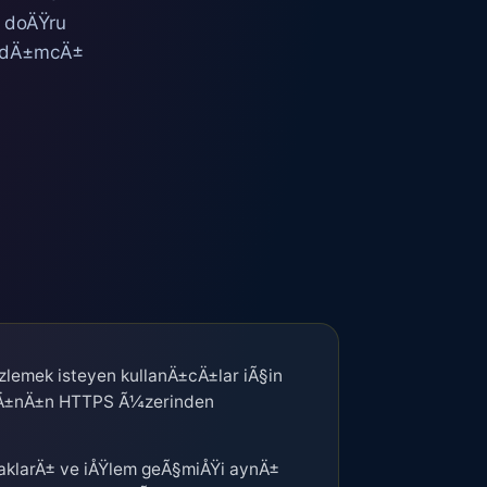
, doÄŸru
ardÄ±mcÄ±
izlemek isteyen kullanÄ±cÄ±lar iÃ§in
tÄ±nÄ±n HTTPS Ã¼zerinden
aklarÄ± ve iÅŸlem geÃ§miÅŸi aynÄ±