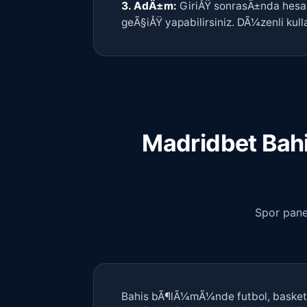
3. AdÄ±m:
GiriÅŸ sonrasÄ±nda hesab
geÃ§iÅŸ yapabilirsiniz. DÃ¼zenli kul
Madridbet Bah
Spor pane
Bahis bÃ¶lÃ¼mÃ¼nde futbol, basketbol