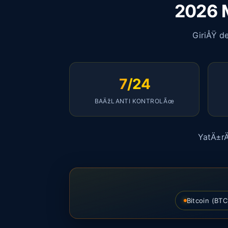
2026 
GiriÅŸ d
7/24
BAÄžLANTI KONTROLÃœ
YatÄ±rÄ
Bitcoin (BTC