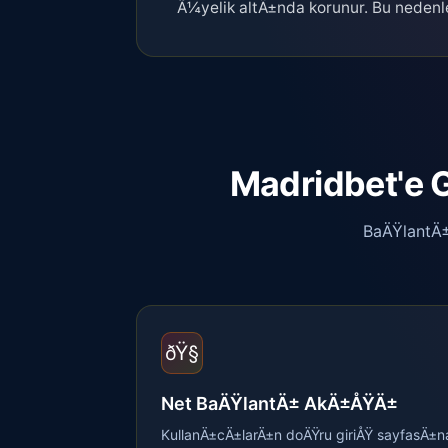
Ã¼yelik altÄ±nda korunur. Bu nedenle
Madridbet'e 
BaÄŸlantÄ±
ðŸ§­
Net BaÄŸlantÄ± AkÄ±ÅŸÄ±
KullanÄ±cÄ±larÄ±n doÄŸru giriÅŸ sayfasÄ±n