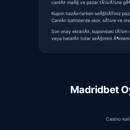
canlÄ± maÃ§ ve pazar tÃ¼rÃ¼ne gÃ¶r
Kupon hazÄ±rlarken seÃ§tiÄŸiniz pa
CanlÄ± bahislerde skor, sÃ¼re ve ora
Son onay ekranÄ±, kupondaki tÃ¼m s
veya hatalÄ± tutar seÃ§imini Ã¶nle
Madridbet O
Casino kate