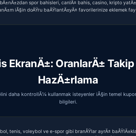
Ä±nÄ±zdan spor bahisleri, canlÄ± bahis, casino, kripto yat
lanÄ±m iÃ§in doÄŸru baÄŸlantÄ±yÄ± favorilerinize eklemek fay
is EkranÄ±: OranlarÄ± Takip
HazÄ±rlama
lini daha kontrollÃ¼ kullanmak isteyenler iÃ§in temel kupo
bilgileri.
, tenis, voleybol ve e-spor gibi branÅŸlar ayrÄ± baÅŸlÄ±klar a