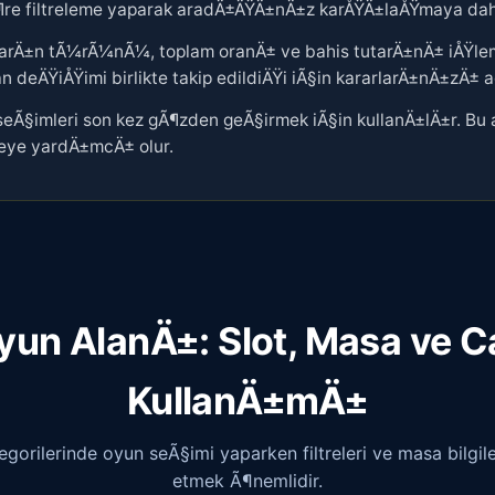
e filtreleme yaparak aradÄ±ÄŸÄ±nÄ±z karÅŸÄ±laÅŸmaya daha 
zarÄ±n tÃ¼rÃ¼nÃ¼, toplam oranÄ± ve bahis tutarÄ±nÄ± iÅŸlem
n deÄŸiÅŸimi birlikte takip edildiÄŸi iÃ§in kararlarÄ±nÄ±zÄ± 
eÃ§imleri son kez gÃ¶zden geÃ§irmek iÃ§in kullanÄ±lÄ±r. B
meye yardÄ±mcÄ± olur.
yun AlanÄ±: Slot, Masa ve C
KullanÄ±mÄ±
gorilerinde oyun seÃ§imi yaparken filtreleri ve masa bilgile
etmek Ã¶nemlidir.