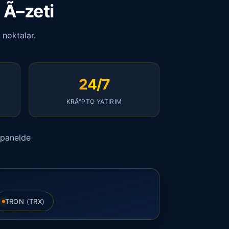
Ã–zeti
noktalar.
24/7
KRÄ°PTO YATIRIM
 panelde
TRON (TRX)