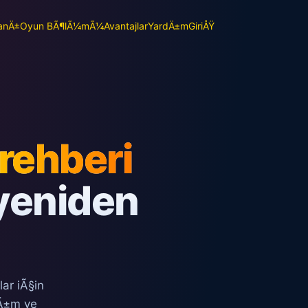
lanÄ±
Oyun BÃ¶lÃ¼mÃ¼
Avantajlar
YardÄ±m
GiriÅŸ
rehberi
yeniden
ar iÃ§in
nÄ±m ve