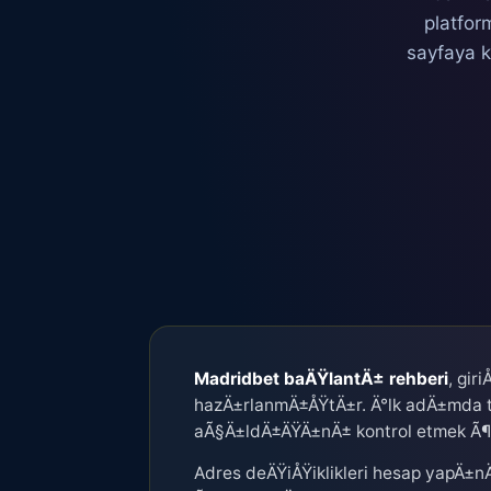
platfor
sayfaya 
Madridbet baÄŸlantÄ± rehberi
, gir
hazÄ±rlanmÄ±ÅŸtÄ±r. Ä°lk adÄ±mda
aÃ§Ä±ldÄ±ÄŸÄ±nÄ± kontrol etmek Ã¶n
Adres deÄŸiÅŸiklikleri hesap yapÄ±