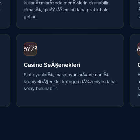
e
kullanÄ±mlarÄ±nda menÃ¼lerin okunabilir
b
e
olmasÄ±, giriÅŸ iÅŸlemini daha pratik hale
i
getirir.
i
ðŸŽ²
ð
Casino SeÃ§enekleri
Slot oyunlarÄ±, masa oyunlarÄ± ve canlÄ±
A
krupiyeli iÃ§erikler kategori dÃ¼zeniyle daha
h
kolay bulunabilir.
s
Ã