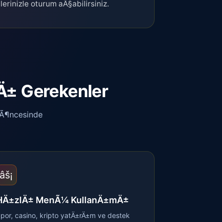
rinizle oturum aÃ§abilirsiniz.
Ä± Gerekenler
 Ã¶ncesinde
âš¡
HÄ±zlÄ± MenÃ¼ KullanÄ±mÄ±
por, casino, kripto yatÄ±rÄ±m ve destek