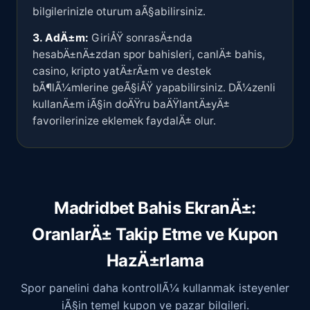
bilgilerinizle oturum aÃ§abilirsiniz.
3. AdÄ±m:
GiriÅŸ sonrasÄ±nda
hesabÄ±nÄ±zdan spor bahisleri, canlÄ± bahis,
casino, kripto yatÄ±rÄ±m ve destek
bÃ¶lÃ¼mlerine geÃ§iÅŸ yapabilirsiniz. DÃ¼zenli
kullanÄ±m iÃ§in doÄŸru baÄŸlantÄ±yÄ±
favorilerinize eklemek faydalÄ± olur.
Madridbet Bahis EkranÄ±:
OranlarÄ± Takip Etme ve Kupon
HazÄ±rlama
Spor panelini daha kontrollÃ¼ kullanmak isteyenler
iÃ§in temel kupon ve pazar bilgileri.