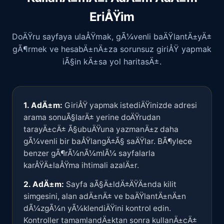
EriÅŸim
DoÄŸru sayfaya ulaÅŸmak, gÃ¼venli baÄŸlantÄ±yÄ±
gÃ¶rmek ve hesabÄ±nÄ±za sorunsuz giriÅŸ yapmak
iÃ§in kÄ±sa yol haritasÄ±.
1. AdÄ±m:
GiriÅŸ yapmak istediÄŸinizde adresi
arama sonuÃ§larÄ± yerine doÄŸrudan
tarayÄ±cÄ± Ã§ubuÄŸuna yazmanÄ±z daha
gÃ¼venli bir baÅŸlangÄ±Ã§ saÄŸlar. BÃ¶ylece
benzer gÃ¶rÃ¼nÃ¼mlÃ¼ sayfalarla
karÅŸÄ±laÅŸma ihtimali azalÄ±r.
2. AdÄ±m:
Sayfa aÃ§Ä±ldÄ±ÄŸÄ±nda kilit
simgesini, alan adÄ±nÄ± ve baÄŸlantÄ±nÄ±n
dÃ¼zgÃ¼n yÃ¼klendiÄŸini kontrol edin.
Kontroller tamamlandÄ±ktan sonra kullanÄ±cÄ±