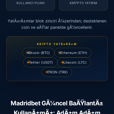
KULLANICI PUANI
KRÄ°PTO YATIRIM
YatÄ±rÄ±mlar blok zinciri Ã¼zerinden; desteklenen
coin ve aÄŸlar panelde gÃ¼ncellenir.
KRIPTO YATÄ±RÄ±M
Bitcoin (BTC)
Ethereum (ETH)
Tether (USDT)
Litecoin (LTC)
TRON (TRX)
Madridbet GÃ¼ncel BaÄŸlantÄ±
KullanÄ±mÄ±: AdÄ±m AdÄ±m