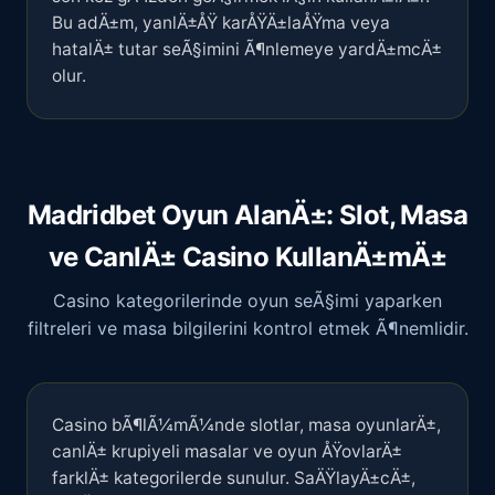
Bu adÄ±m, yanlÄ±ÅŸ karÅŸÄ±laÅŸma veya
hatalÄ± tutar seÃ§imini Ã¶nlemeye yardÄ±mcÄ±
olur.
Madridbet Oyun AlanÄ±: Slot, Masa
ve CanlÄ± Casino KullanÄ±mÄ±
Casino kategorilerinde oyun seÃ§imi yaparken
filtreleri ve masa bilgilerini kontrol etmek Ã¶nemlidir.
Casino bÃ¶lÃ¼mÃ¼nde slotlar, masa oyunlarÄ±,
canlÄ± krupiyeli masalar ve oyun ÅŸovlarÄ±
farklÄ± kategorilerde sunulur. SaÄŸlayÄ±cÄ±,