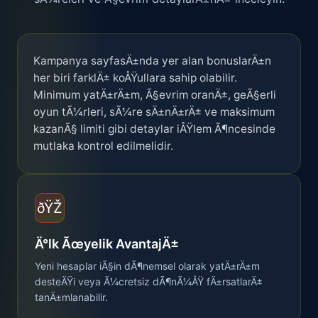
Kampanya sayfasÄ±nda yer alan bonuslarÄ±n
her biri farklÄ± koÅŸullara sahip olabilir.
Minimum yatÄ±rÄ±m, Ã§evrim oranÄ±, geÃ§erli
oyun tÃ¼rleri, sÃ¼re sÄ±nÄ±rÄ± ve maksimum
kazanÃ§ limiti gibi detaylar iÅŸlem Ã¶ncesinde
mutlaka kontrol edilmelidir.
ðŸŽ
Ä°lk Ãœyelik AvantajÄ±
Yeni hesaplar iÃ§in dÃ¶nemsel olarak yatÄ±rÄ±m
desteÄŸi veya Ã¼cretsiz dÃ¶nÃ¼ÅŸ fÄ±rsatlarÄ±
tanÄ±mlanabilir.