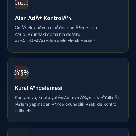
âœ…
Alan AdÄ± KontrolÃ¼
GiriÅŸ ekranÄ±na ulaÅŸmadan Ã¶nce adres
Ã§ubuÄŸundaki domainin doÄŸru
yazÄ±ldÄ±ÄŸÄ±ndan emin olmak gerekir.
ðŸ§¾
Kural Ä°ncelemesi
Kampanya, kripto yatÄ±rÄ±m ve Ã¼yelik koÅŸullarÄ±
iÅŸlem yapmadan Ã¶nce okunabilir ÅŸekilde kontrol
edilmelidir.