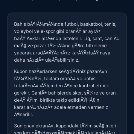
Bahis bÃ¶lÃ¼mÃ¼nde futbol, basketbol, tenis,
voleybol ve e-spor gibi branÅŸlar ayrÄ±
baÅŸlÄ±klar altÄ±nda listelenir. Lig, saat, canlÄ±
maÃ§ ve pazar tÃ¼rÃ¼ne gÃ¶re filtreleme
yaparak aradÄ±ÄŸÄ±nÄ±z karÅŸÄ±laÅŸmaya
daha hÄ±zlÄ± ulaÅŸabilirsiniz.
Kupon hazÄ±rlarken seÃ§tiÄŸiniz pazarÄ±n
tÃ¼rÃ¼nÃ¼, toplam oranÄ± ve bahis
tutarÄ±nÄ± iÅŸlemden Ã¶nce kontrol etmek
gerekir. CanlÄ± bahislerde skor, sÃ¼re ve oran
deÄŸiÅŸimi birlikte takip edildiÄŸi iÃ§in
kararlarÄ±nÄ±zÄ± acele etmeden vermeniz
Ã¶nerilir.
Son onay ekranÄ±, kupondaki tÃ¼m seÃ§imleri
son kez gÃ¶zden geÃ§irmek iÃ§in kullanÄ±lÄ±r.