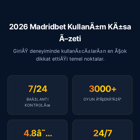
2026 Madridbet KullanÄ±m KÄ±sa
Ã–zeti
GiriÅŸ deneyiminde kullanÄ±cÄ±larÄ±n en Ã§ok
dikkat ettiÄŸi temel noktalar.
7/24
3000+
BAÄžLANTI
OYUN Ä°Ã‡ERÄ°ÄžÄ°
KONTROLÃœ
4.8â˜…
24/7