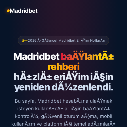
Madridbet
â—
2026 Â· GÃ¼ncel Madridbet EriÅŸim NotlarÄ±
Madridbet
baÄŸlantÄ±
rehberi
hÄ±zlÄ± eriÅŸim iÃ§in
yeniden dÃ¼zenlendi.
Bu sayfa, Madridbet hesabÄ±na ulaÅŸmak
isteyen kullanÄ±cÄ±lar iÃ§in baÄŸlantÄ±
kontrolÃ¼, gÃ¼venli oturum aÃ§ma, mobil
kullanÄ±m ve platform iÃ§i temel adÄ±mlarÄ±