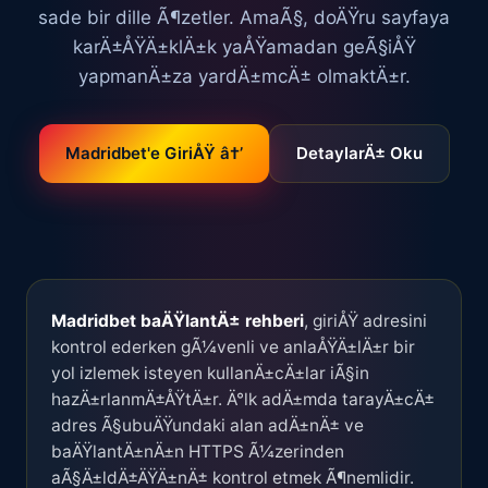
sade bir dille Ã¶zetler. AmaÃ§, doÄŸru sayfaya
karÄ±ÅŸÄ±klÄ±k yaÅŸamadan geÃ§iÅŸ
yapmanÄ±za yardÄ±mcÄ± olmaktÄ±r.
Madridbet'e GiriÅŸ â†’
DetaylarÄ± Oku
Madridbet baÄŸlantÄ± rehberi
, giriÅŸ adresini
kontrol ederken gÃ¼venli ve anlaÅŸÄ±lÄ±r bir
yol izlemek isteyen kullanÄ±cÄ±lar iÃ§in
hazÄ±rlanmÄ±ÅŸtÄ±r. Ä°lk adÄ±mda tarayÄ±cÄ±
adres Ã§ubuÄŸundaki alan adÄ±nÄ± ve
baÄŸlantÄ±nÄ±n HTTPS Ã¼zerinden
aÃ§Ä±ldÄ±ÄŸÄ±nÄ± kontrol etmek Ã¶nemlidir.