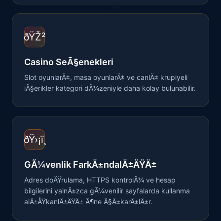
ðŸŽ²
Casino SeÃ§enekleri
Slot oyunlarÄ±, masa oyunlarÄ± ve canlÄ± krupiyeli
iÃ§erikler kategori dÃ¼zeniyle daha kolay bulunabilir.
ðŸ›¡ï¸
GÃ¼venlik FarkÄ±ndalÄ±ÄŸÄ±
Adres doÄŸrulama, HTTPS kontrolÃ¼ ve hesap
bilgilerini yalnÄ±zca gÃ¼venilir sayfalarda kullanma
alÄ±ÅŸkanlÄ±ÄŸÄ± Ã¶ne Ã§Ä±karÄ±lÄ±r.