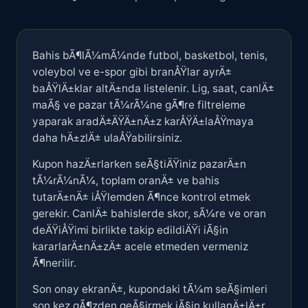
Bahis bÃ¶lÃ¼mÃ¼nde futbol, basketbol, tenis,
voleybol ve e-spor gibi branÅŸlar ayrÄ±
baÅŸlÄ±klar altÄ±nda listelenir. Lig, saat, canlÄ±
maÃ§ ve pazar tÃ¼rÃ¼ne gÃ¶re filtreleme
yaparak aradÄ±ÄŸÄ±nÄ±z karÅŸÄ±laÅŸmaya
daha hÄ±zlÄ± ulaÅŸabilirsiniz.
Kupon hazÄ±rlarken seÃ§tiÄŸiniz pazarÄ±n
tÃ¼rÃ¼nÃ¼, toplam oranÄ± ve bahis
tutarÄ±nÄ± iÅŸlemden Ã¶nce kontrol etmek
gerekir. CanlÄ± bahislerde skor, sÃ¼re ve oran
deÄŸiÅŸimi birlikte takip edildiÄŸi iÃ§in
kararlarÄ±nÄ±zÄ± acele etmeden vermeniz
Ã¶nerilir.
Son onay ekranÄ±, kupondaki tÃ¼m seÃ§imleri
son kez gÃ¶zden geÃ§irmek iÃ§in kullanÄ±lÄ±r.