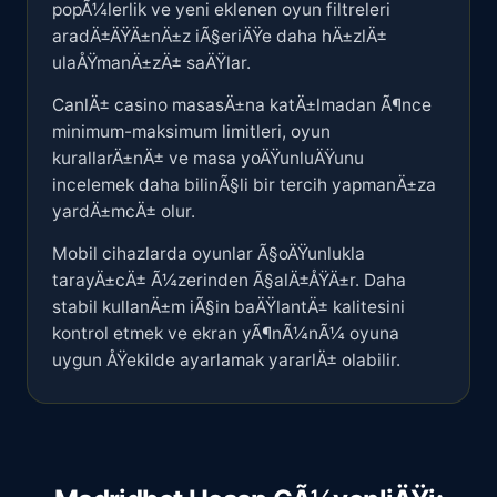
popÃ¼lerlik ve yeni eklenen oyun filtreleri
aradÄ±ÄŸÄ±nÄ±z iÃ§eriÄŸe daha hÄ±zlÄ±
ulaÅŸmanÄ±zÄ± saÄŸlar.
CanlÄ± casino masasÄ±na katÄ±lmadan Ã¶nce
minimum-maksimum limitleri, oyun
kurallarÄ±nÄ± ve masa yoÄŸunluÄŸunu
incelemek daha bilinÃ§li bir tercih yapmanÄ±za
yardÄ±mcÄ± olur.
Mobil cihazlarda oyunlar Ã§oÄŸunlukla
tarayÄ±cÄ± Ã¼zerinden Ã§alÄ±ÅŸÄ±r. Daha
stabil kullanÄ±m iÃ§in baÄŸlantÄ± kalitesini
kontrol etmek ve ekran yÃ¶nÃ¼nÃ¼ oyuna
uygun ÅŸekilde ayarlamak yararlÄ± olabilir.