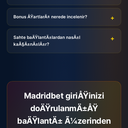
Bonus ÅŸartlarÄ± nerede incelenir?
Sahte baÄŸlantÄ±lardan nasÄ±l
kaÃ§Ä±nÄ±lÄ±r?
Madridbet giriÅŸinizi
doÄŸrulanmÄ±ÅŸ
baÄŸlantÄ± Ã¼zerinden