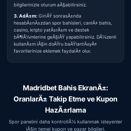
bilgilerinizle oturum aÃ§abilirsiniz.
3. AdÄ±m:
GiriÅŸ sonrasÄ±nda
hesabÄ±nÄ±zdan spor bahisleri, canlÄ± bahis,
casino, kripto yatÄ±rÄ±m ve destek
bÃ¶lÃ¼mlerine geÃ§iÅŸ yapabilirsiniz. DÃ¼zenli
kullanÄ±m iÃ§in doÄŸru baÄŸlantÄ±yÄ±
favorilerinize eklemek faydalÄ± olur.
Madridbet Bahis EkranÄ±:
OranlarÄ± Takip Etme ve Kupon
HazÄ±rlama
Spor panelini daha kontrollÃ¼ kullanmak isteyenler
iÃ§in temel kupon ve pazar bilgileri.