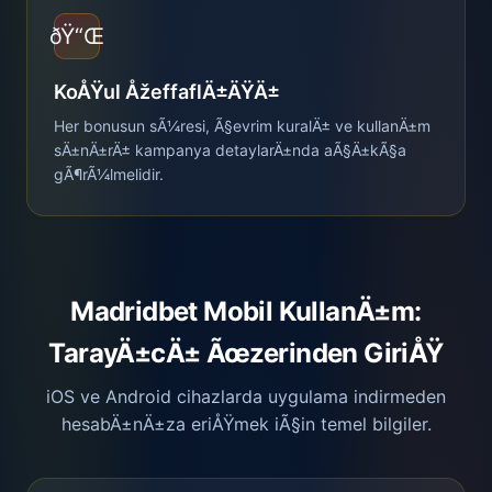
ðŸ“Œ
KoÅŸul ÅžeffaflÄ±ÄŸÄ±
Her bonusun sÃ¼resi, Ã§evrim kuralÄ± ve kullanÄ±m
sÄ±nÄ±rÄ± kampanya detaylarÄ±nda aÃ§Ä±kÃ§a
gÃ¶rÃ¼lmelidir.
Madridbet Mobil KullanÄ±m:
TarayÄ±cÄ± Ãœzerinden GiriÅŸ
iOS ve Android cihazlarda uygulama indirmeden
hesabÄ±nÄ±za eriÅŸmek iÃ§in temel bilgiler.