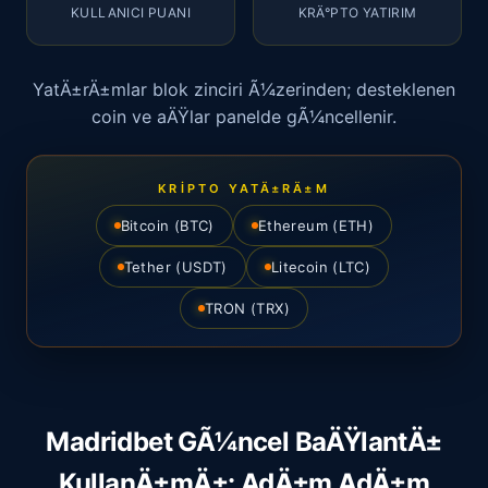
KULLANICI PUANI
KRÄ°PTO YATIRIM
YatÄ±rÄ±mlar blok zinciri Ã¼zerinden; desteklenen
coin ve aÄŸlar panelde gÃ¼ncellenir.
KRIPTO YATÄ±RÄ±M
Bitcoin (BTC)
Ethereum (ETH)
Tether (USDT)
Litecoin (LTC)
TRON (TRX)
Madridbet GÃ¼ncel BaÄŸlantÄ±
KullanÄ±mÄ±: AdÄ±m AdÄ±m