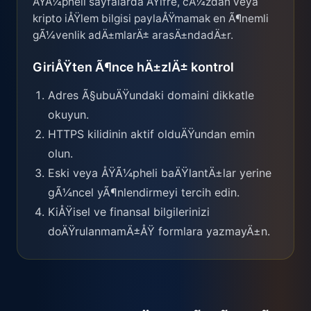
ÅŸÃ¼pheli sayfalarda ÅŸifre, cÃ¼zdan veya
kripto iÅŸlem bilgisi paylaÅŸmamak en Ã¶nemli
gÃ¼venlik adÄ±mlarÄ± arasÄ±ndadÄ±r.
GiriÅŸten Ã¶nce hÄ±zlÄ± kontrol
Adres Ã§ubuÄŸundaki domaini dikkatle
okuyun.
HTTPS kilidinin aktif olduÄŸundan emin
olun.
Eski veya ÅŸÃ¼pheli baÄŸlantÄ±lar yerine
gÃ¼ncel yÃ¶nlendirmeyi tercih edin.
KiÅŸisel ve finansal bilgilerinizi
doÄŸrulanmamÄ±ÅŸ formlara yazmayÄ±n.