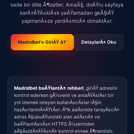
sade bir dille Ã¶zetler. AmaÃ§, doÄŸru sayfaya
karÄ±ÅŸÄ±klÄ±k yaÅŸamadan geÃ§iÅŸ
yapmanÄ±za yardÄ±mcÄ± olmaktÄ±r.
Madridbet'e GiriÅŸ â†’
DetaylarÄ± Oku
Madridbet baÄŸlantÄ± rehberi
, giriÅŸ adresini
kontrol ederken gÃ¼venli ve anlaÅŸÄ±lÄ±r bir
yol izlemek isteyen kullanÄ±cÄ±lar iÃ§in
hazÄ±rlanmÄ±ÅŸtÄ±r. Ä°lk adÄ±mda tarayÄ±cÄ±
adres Ã§ubuÄŸundaki alan adÄ±nÄ± ve
baÄŸlantÄ±nÄ±n HTTPS Ã¼zerinden
aÃ§Ä±ldÄ±ÄŸÄ±nÄ± kontrol etmek Ã¶nemlidir.