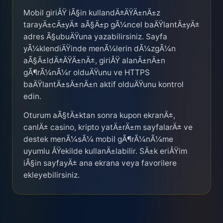
Mobil giriÅŸ iÃ§in kullandÄ±ÄŸÄ±nÄ±z
tarayÄ±cÄ±yÄ± aÃ§Ä±p gÃ¼ncel baÄŸlantÄ±yÄ±
adres Ã§ubuÄŸuna yazabilirsiniz. Sayfa
yÃ¼klendiÄŸinde menÃ¼lerin dÃ¼zgÃ¼n
aÃ§Ä±ldÄ±ÄŸÄ±nÄ±, giriÅŸ alanÄ±nÄ±n
gÃ¶rÃ¼nÃ¼r olduÄŸunu ve HTTPS
baÄŸlantÄ±sÄ±nÄ±n aktif olduÄŸunu kontrol
edin.
Oturum aÃ§tÄ±ktan sonra kupon ekranÄ±,
canlÄ± casino, kripto yatÄ±rÄ±m sayfalarÄ± ve
destek menÃ¼sÃ¼ mobil gÃ¶rÃ¼nÃ¼me
uyumlu ÅŸekilde kullanÄ±labilir. SÄ±k eriÅŸim
iÃ§in sayfayÄ± ana ekrana veya favorilere
ekleyebilirsiniz.