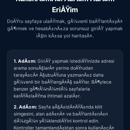
EriÅŸim
DoÄŸru sayfaya ulaÅŸmak, gÃ¼venli baÄŸlantÄ±yÄ±
gÃ¶rmek ve hesabÄ±nÄ±za sorunsuz giriÅŸ yapmak
iÃ§in kÄ±sa yol haritasÄ±.
1. AdÄ±m:
GiriÅŸ yapmak istediÄŸinizde adresi
arama sonuÃ§larÄ± yerine doÄŸrudan
tarayÄ±cÄ± Ã§ubuÄŸuna yazmanÄ±z daha
gÃ¼venli bir baÅŸlangÄ±Ã§ saÄŸlar. BÃ¶ylece
benzer gÃ¶rÃ¼nÃ¼mlÃ¼ sayfalarla
karÅŸÄ±laÅŸma ihtimali azalÄ±r.
2. AdÄ±m:
Sayfa aÃ§Ä±ldÄ±ÄŸÄ±nda kilit
simgesini, alan adÄ±nÄ± ve baÄŸlantÄ±nÄ±n
dÃ¼zgÃ¼n yÃ¼klendiÄŸini kontrol edin.
Kontroller tamamlandÄ±ktan sonra kullanÄ±cÄ±