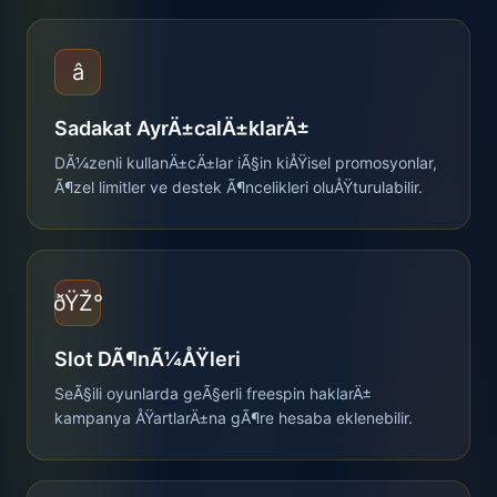
â­
Sadakat AyrÄ±calÄ±klarÄ±
DÃ¼zenli kullanÄ±cÄ±lar iÃ§in kiÅŸisel promosyonlar,
Ã¶zel limitler ve destek Ã¶ncelikleri oluÅŸturulabilir.
ðŸŽ°
Slot DÃ¶nÃ¼ÅŸleri
SeÃ§ili oyunlarda geÃ§erli freespin haklarÄ±
kampanya ÅŸartlarÄ±na gÃ¶re hesaba eklenebilir.