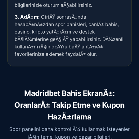
bilgilerinizle oturum aÃ§abilirsiniz.
3. AdÄ±m:
GiriÅŸ sonrasÄ±nda
hesabÄ±nÄ±zdan spor bahisleri, canlÄ± bahis,
casino, kripto yatÄ±rÄ±m ve destek
bÃ¶lÃ¼mlerine geÃ§iÅŸ yapabilirsiniz. DÃ¼zenli
kullanÄ±m iÃ§in doÄŸru baÄŸlantÄ±yÄ±
favorilerinize eklemek faydalÄ± olur.
Madridbet Bahis EkranÄ±:
OranlarÄ± Takip Etme ve Kupon
HazÄ±rlama
Spor panelini daha kontrollÃ¼ kullanmak isteyenler
iÃ§in temel kupon ve pazar bilgileri.