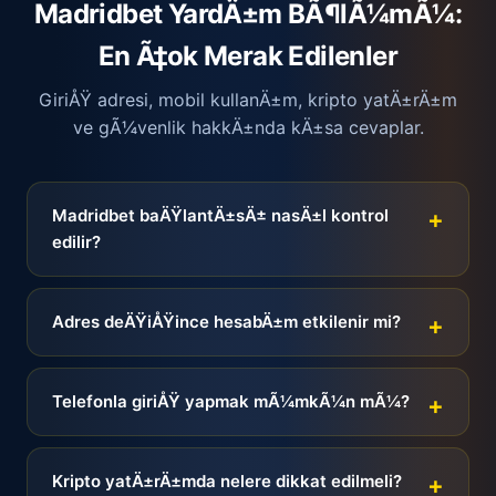
Madridbet YardÄ±m BÃ¶lÃ¼mÃ¼:
En Ã‡ok Merak Edilenler
GiriÅŸ adresi, mobil kullanÄ±m, kripto yatÄ±rÄ±m
ve gÃ¼venlik hakkÄ±nda kÄ±sa cevaplar.
Madridbet baÄŸlantÄ±sÄ± nasÄ±l kontrol
edilir?
Adres deÄŸiÅŸince hesabÄ±m etkilenir mi?
Telefonla giriÅŸ yapmak mÃ¼mkÃ¼n mÃ¼?
Kripto yatÄ±rÄ±mda nelere dikkat edilmeli?