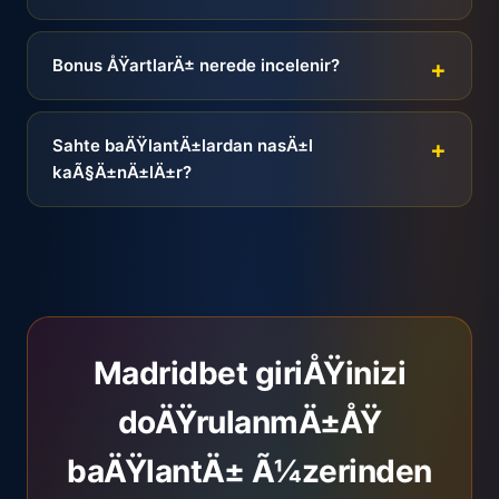
Bonus ÅŸartlarÄ± nerede incelenir?
Sahte baÄŸlantÄ±lardan nasÄ±l
kaÃ§Ä±nÄ±lÄ±r?
Madridbet giriÅŸinizi
doÄŸrulanmÄ±ÅŸ
baÄŸlantÄ± Ã¼zerinden