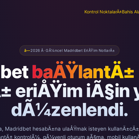
Kontrol NoktalarÄ±
Bahis A
â—
2026 Â· GÃ¼ncel Madridbet EriÅŸim NotlarÄ±
dbet
baÄŸlantÄ± 
± eriÅŸim iÃ§in 
dÃ¼zenlendi.
a, Madridbet hesabÄ±na ulaÅŸmak isteyen kullanÄ±cÄ±l
ntÄ± kontrolÃ¼, gÃ¼venli oturum aÃ§ma, mobil kulla