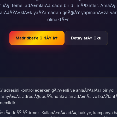
m iÃ§i temel adÄ±mlarÄ± sade bir dille Ã¶zetler. AmaÃ§
karÄ±ÅŸÄ±klÄ±k yaÅŸamadan geÃ§iÅŸ yapmanÄ±za y
olmaktÄ±r.
Madridbet'e GiriÅŸ â†’
DetaylarÄ± Oku
iÅŸ adresini kontrol ederken gÃ¼venli ve anlaÅŸÄ±lÄ±r bir yol 
 tarayÄ±cÄ± adres Ã§ubuÄŸundaki alan adÄ±nÄ± ve baÄŸlan
emlidir.
nÄ±zÄ± deÄŸiÅŸtirmez. KullanÄ±cÄ± adÄ±, bakiye, kampanya h