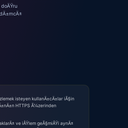
, doÄŸru
ardÄ±mcÄ±
izlemek isteyen kullanÄ±cÄ±lar iÃ§in
tÄ±nÄ±n HTTPS Ã¼zerinden
aklarÄ± ve iÅŸlem geÃ§miÅŸi aynÄ±