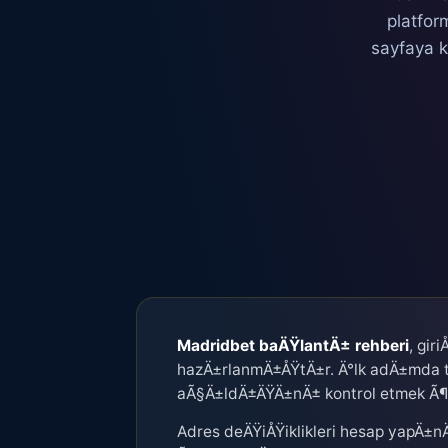
platfor
sayfaya 
Madridbet baÄŸlantÄ± rehberi
, gir
hazÄ±rlanmÄ±ÅŸtÄ±r. Ä°lk adÄ±mda
aÃ§Ä±ldÄ±ÄŸÄ±nÄ± kontrol etmek Ã¶n
Adres deÄŸiÅŸiklikleri hesap yapÄ±