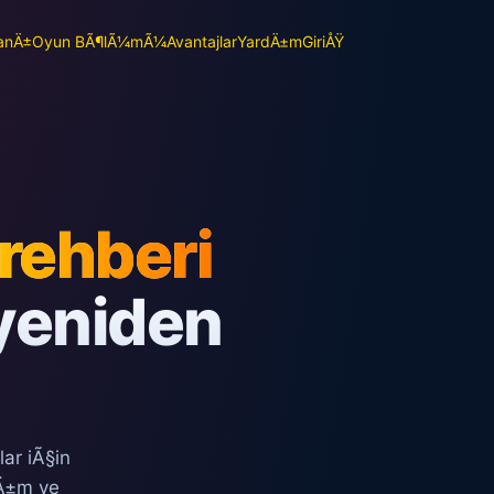
lanÄ±
Oyun BÃ¶lÃ¼mÃ¼
Avantajlar
YardÄ±m
GiriÅŸ
rehberi
yeniden
ar iÃ§in
nÄ±m ve