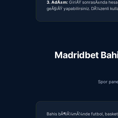
3. AdÄ±m:
GiriÅŸ sonrasÄ±nda hesab
geÃ§iÅŸ yapabilirsiniz. DÃ¼zenli kul
Madridbet Bah
Spor pane
Bahis bÃ¶lÃ¼mÃ¼nde futbol, basketbol