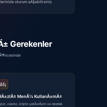
rinizle oturum aÃ§abilirsiniz.
Ä± Gerekenler
 Ã¶ncesinde
âš¡
HÄ±zlÄ± MenÃ¼ KullanÄ±mÄ±
por, casino, kripto yatÄ±rÄ±m ve destek