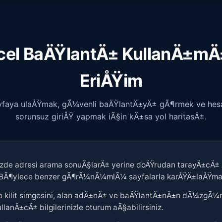
cel BaÄŸlantÄ± KullanÄ±m
EriÅŸim
yfaya ulaÅŸmak, gÃ¼venli baÄŸlantÄ±yÄ± gÃ¶rmek ve he
sorunsuz giriÅŸ yapmak iÃ§in kÄ±sa yol haritasÄ±.
nizde adresi arama sonuÃ§larÄ± yerine doÄŸrudan tarayÄ±c
 BÃ¶ylece benzer gÃ¶rÃ¼nÃ¼mlÃ¼ sayfalarla karÅŸÄ±laÅŸma i
ilit simgesini, alan adÄ±nÄ± ve baÄŸlantÄ±nÄ±n dÃ¼zgÃ¼n 
lanÄ±cÄ± bilgilerinizle oturum aÃ§abilirsiniz.