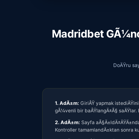
Madridbet GÃ¼n
DoÄŸru sa
1. AdÄ±m:
GiriÅŸ yapmak istediÄŸi
gÃ¼venli bir baÅŸlangÄ±Ã§ saÄŸlar.
2. AdÄ±m:
Sayfa aÃ§Ä±ldÄ±ÄŸÄ±nda k
Kontroller tamamlandÄ±ktan sonra kul