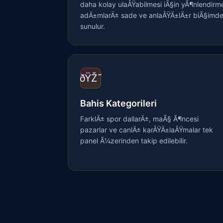
daha kolay ulaÅŸabilmesi iÃ§in yÃ¶nlendirm
adÄ±mlarÄ± sade ve anlaÅŸÄ±lÄ±r biÃ§imd
sunulur.
ðŸŽ¯
Bahis Kategorileri
FarklÄ± spor dallarÄ±, maÃ§ Ã¶ncesi
pazarlar ve canlÄ± karÅŸÄ±laÅŸmalar tek
panel Ã¼zerinden takip edilebilir.