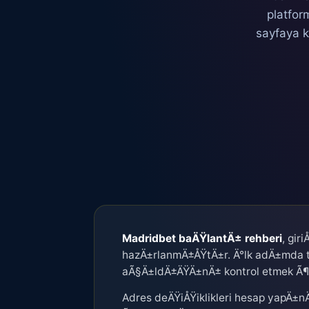
platfor
sayfaya 
Madridbet baÄŸlantÄ± rehberi
, gir
hazÄ±rlanmÄ±ÅŸtÄ±r. Ä°lk adÄ±mda
aÃ§Ä±ldÄ±ÄŸÄ±nÄ± kontrol etmek Ã¶n
Adres deÄŸiÅŸiklikleri hesap yapÄ±