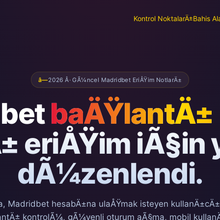
Kontrol NoktalarÄ±
Bahis A
â—
2026 Â· GÃ¼ncel Madridbet EriÅŸim NotlarÄ±
dbet
baÄŸlantÄ± 
± eriÅŸim iÃ§in 
dÃ¼zenlendi.
a, Madridbet hesabÄ±na ulaÅŸmak isteyen kullanÄ±cÄ±l
ntÄ± kontrolÃ¼, gÃ¼venli oturum aÃ§ma, mobil kulla