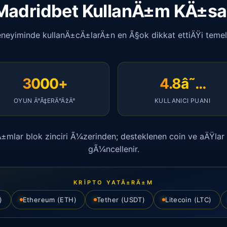
Madridbet KullanÄ±m KÄ±sa 
eneyiminde kullanÄ±cÄ±larÄ±n en Ã§ok dikkat ettiÄŸi temel 
3000+
4.8â˜…
OYUN Ä°Ã‡ERÄ°ÄžÄ°
KULLANICI PUANI
±mlar blok zinciri Ã¼zerinden; desteklenen coin ve aÄŸlar
gÃ¼ncellenir.
KRIPTO YATÄ±RÄ±M
)
Ethereum (ETH)
Tether (USDT)
Litecoin (LTC)