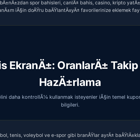
Ä±nÄ±zdan spor bahisleri, canlÄ± bahis, casino, kripto yat
lanÄ±m iÃ§in doÄŸru baÄŸlantÄ±yÄ± favorilerinize eklemek fay
is EkranÄ±: OranlarÄ± Takip
HazÄ±rlama
lini daha kontrollÃ¼ kullanmak isteyenler iÃ§in temel kupo
bilgileri.
, tenis, voleybol ve e-spor gibi branÅŸlar ayrÄ± baÅŸlÄ±klar a