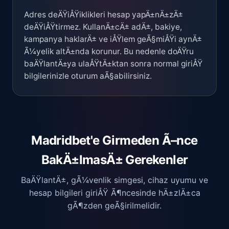
Adres deÄŸiÅŸiklikleri hesap yapÄ±nÄ±zÄ±
deÄŸiÅŸtirmez. KullanÄ±cÄ± adÄ±, bakiye,
kampanya haklarÄ± ve iÅŸlem geÃ§miÅŸi aynÄ±
Ã¼yelik altÄ±nda korunur. Bu nedenle doÄŸru
baÄŸlantÄ±ya ulaÅŸtÄ±ktan sonra normal giriÅŸ
bilgilerinizle oturum aÃ§abilirsiniz.
Madridbet'e Girmeden Ã–nce
BakÄ±lmasÄ± Gerekenler
BaÄŸlantÄ±, gÃ¼venlik simgesi, cihaz uyumu ve
hesap bilgileri giriÅŸ Ã¶ncesinde hÄ±zlÄ±ca
gÃ¶zden geÃ§irilmelidir.