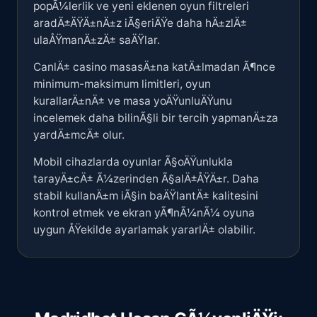
popÃ¼lerlik ve yeni eklenen oyun filtreleri
aradÄ±ÄŸÄ±nÄ±z iÃ§eriÄŸe daha hÄ±zlÄ±
ulaÅŸmanÄ±zÄ± saÄŸlar.
CanlÄ± casino masasÄ±na katÄ±lmadan Ã¶nce
minimum-maksimum limitleri, oyun
kurallarÄ±nÄ± ve masa yoÄŸunluÄŸunu
incelemek daha bilinÃ§li bir tercih yapmanÄ±za
yardÄ±mcÄ± olur.
Mobil cihazlarda oyunlar Ã§oÄŸunlukla
tarayÄ±cÄ± Ã¼zerinden Ã§alÄ±ÅŸÄ±r. Daha
stabil kullanÄ±m iÃ§in baÄŸlantÄ± kalitesini
kontrol etmek ve ekran yÃ¶nÃ¼nÃ¼ oyuna
uygun ÅŸekilde ayarlamak yararlÄ± olabilir.