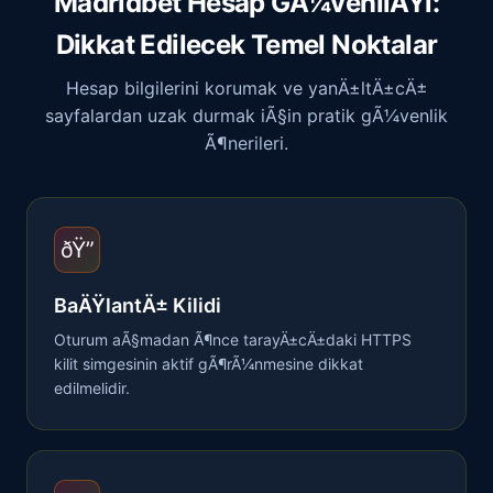
Madridbet Hesap GÃ¼venliÄŸi:
Dikkat Edilecek Temel Noktalar
Hesap bilgilerini korumak ve yanÄ±ltÄ±cÄ±
sayfalardan uzak durmak iÃ§in pratik gÃ¼venlik
Ã¶nerileri.
ðŸ”
BaÄŸlantÄ± Kilidi
Oturum aÃ§madan Ã¶nce tarayÄ±cÄ±daki HTTPS
kilit simgesinin aktif gÃ¶rÃ¼nmesine dikkat
edilmelidir.