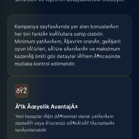
Kampanya sayfasÄ±nda yer alan bonuslarÄ±n
her biri farklÄ± koÅŸullara sahip olabilir.
Minimum yatÄ±rÄ±m, Ã§evrim oranÄ±, geÃ§erli
oyun tÃ¼rleri, sÃ¼re sÄ±nÄ±rÄ± ve maksimum
kazanÃ§ limiti gibi detaylar iÅŸlem Ã¶ncesinde
mutlaka kontrol edilmelidir.
ðŸŽ
Ä°lk Ãœyelik AvantajÄ±
Yeni hesaplar iÃ§in dÃ¶nemsel olarak yatÄ±rÄ±m
desteÄŸi veya Ã¼cretsiz dÃ¶nÃ¼ÅŸ fÄ±rsatlarÄ±
tanÄ±mlanabilir.