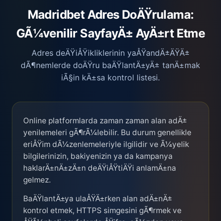
Madridbet Adres DoÄŸrulama:
GÃ¼venilir SayfayÄ± AyÄ±rt Etme
Adres deÄŸiÅŸikliklerinin yaÅŸandÄ±ÄŸÄ±
dÃ¶nemlerde doÄŸru baÄŸlantÄ±yÄ± tanÄ±mak
iÃ§in kÄ±sa kontrol listesi.
Online platformlarda zaman zaman alan adÄ±
yenilemeleri gÃ¶rÃ¼lebilir. Bu durum genellikle
eriÅŸim dÃ¼zenlemeleriyle ilgilidir ve Ã¼yelik
bilgilerinizin, bakiyenizin ya da kampanya
haklarÄ±nÄ±zÄ±n deÄŸiÅŸtiÄŸi anlamÄ±na
gelmez.
BaÄŸlantÄ±ya ulaÅŸÄ±rken alan adÄ±nÄ±
kontrol etmek, HTTPS simgesini gÃ¶rmek ve