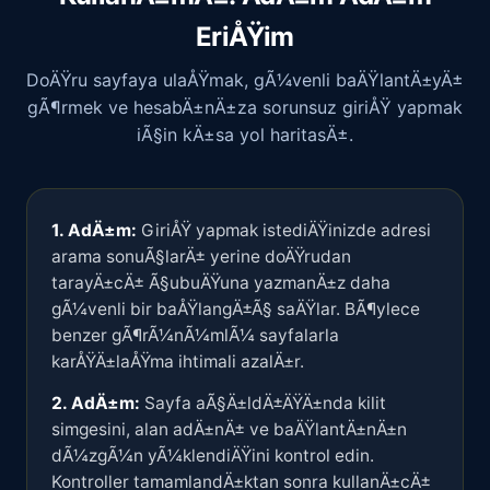
EriÅŸim
DoÄŸru sayfaya ulaÅŸmak, gÃ¼venli baÄŸlantÄ±yÄ±
gÃ¶rmek ve hesabÄ±nÄ±za sorunsuz giriÅŸ yapmak
iÃ§in kÄ±sa yol haritasÄ±.
1. AdÄ±m:
GiriÅŸ yapmak istediÄŸinizde adresi
arama sonuÃ§larÄ± yerine doÄŸrudan
tarayÄ±cÄ± Ã§ubuÄŸuna yazmanÄ±z daha
gÃ¼venli bir baÅŸlangÄ±Ã§ saÄŸlar. BÃ¶ylece
benzer gÃ¶rÃ¼nÃ¼mlÃ¼ sayfalarla
karÅŸÄ±laÅŸma ihtimali azalÄ±r.
2. AdÄ±m:
Sayfa aÃ§Ä±ldÄ±ÄŸÄ±nda kilit
simgesini, alan adÄ±nÄ± ve baÄŸlantÄ±nÄ±n
dÃ¼zgÃ¼n yÃ¼klendiÄŸini kontrol edin.
Kontroller tamamlandÄ±ktan sonra kullanÄ±cÄ±