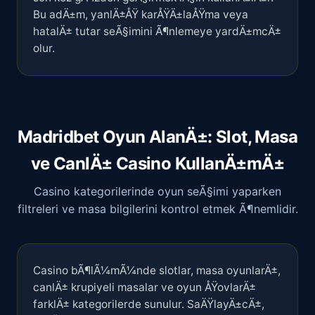
Bu adÄ±m, yanlÄ±ÅŸ karÅŸÄ±laÅŸma veya
hatalÄ± tutar seÃ§imini Ã¶nlemeye yardÄ±mcÄ±
olur.
Madridbet Oyun AlanÄ±: Slot, Masa
ve CanlÄ± Casino KullanÄ±mÄ±
Casino kategorilerinde oyun seÃ§imi yaparken
filtreleri ve masa bilgilerini kontrol etmek Ã¶nemlidir.
Casino bÃ¶lÃ¼mÃ¼nde slotlar, masa oyunlarÄ±,
canlÄ± krupiyeli masalar ve oyun ÅŸovlarÄ±
farklÄ± kategorilerde sunulur. SaÄŸlayÄ±cÄ±,