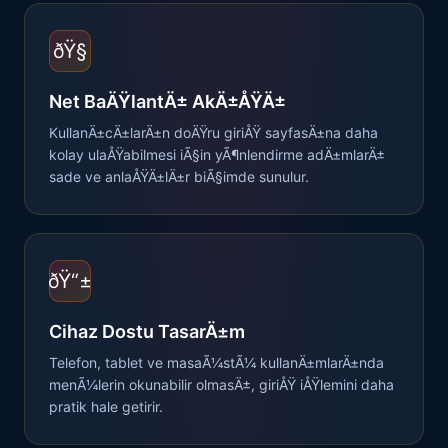
ðŸ§­
Net BaÄŸlantÄ± AkÄ±ÅŸÄ±
KullanÄ±cÄ±larÄ±n doÄŸru giriÅŸ sayfasÄ±na daha
kolay ulaÅŸabilmesi iÃ§in yÃ¶nlendirme adÄ±mlarÄ±
sade ve anlaÅŸÄ±lÄ±r biÃ§imde sunulur.
ðŸ“±
Cihaz Dostu TasarÄ±m
Telefon, tablet ve masaÃ¼stÃ¼ kullanÄ±mlarÄ±nda
menÃ¼lerin okunabilir olmasÄ±, giriÅŸ iÅŸlemini daha
pratik hale getirir.