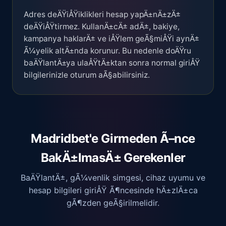
Adres deÄŸiÅŸiklikleri hesap yapÄ±nÄ±zÄ±
deÄŸiÅŸtirmez. KullanÄ±cÄ± adÄ±, bakiye,
kampanya haklarÄ± ve iÅŸlem geÃ§miÅŸi aynÄ±
Ã¼yelik altÄ±nda korunur. Bu nedenle doÄŸru
baÄŸlantÄ±ya ulaÅŸtÄ±ktan sonra normal giriÅŸ
bilgilerinizle oturum aÃ§abilirsiniz.
Madridbet'e Girmeden Ã–nce
BakÄ±lmasÄ± Gerekenler
BaÄŸlantÄ±, gÃ¼venlik simgesi, cihaz uyumu ve
hesap bilgileri giriÅŸ Ã¶ncesinde hÄ±zlÄ±ca
gÃ¶zden geÃ§irilmelidir.