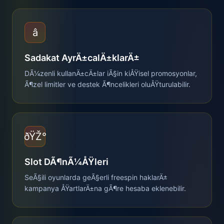
â­
Sadakat AyrÄ±calÄ±klarÄ±
DÃ¼zenli kullanÄ±cÄ±lar iÃ§in kiÅŸisel promosyonlar,
Ã¶zel limitler ve destek Ã¶ncelikleri oluÅŸturulabilir.
ðŸŽ°
Slot DÃ¶nÃ¼ÅŸleri
SeÃ§ili oyunlarda geÃ§erli freespin haklarÄ±
kampanya ÅŸartlarÄ±na gÃ¶re hesaba eklenebilir.