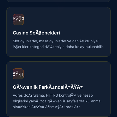
ðŸŽ²
Casino SeÃ§enekleri
Slot oyunlarÄ±, masa oyunlarÄ± ve canlÄ± krupiyeli
iÃ§erikler kategori dÃ¼zeniyle daha kolay bulunabilir.
ðŸ›¡ï¸
GÃ¼venlik FarkÄ±ndalÄ±ÄŸÄ±
Adres doÄŸrulama, HTTPS kontrolÃ¼ ve hesap
bilgilerini yalnÄ±zca gÃ¼venilir sayfalarda kullanma
alÄ±ÅŸkanlÄ±ÄŸÄ± Ã¶ne Ã§Ä±karÄ±lÄ±r.