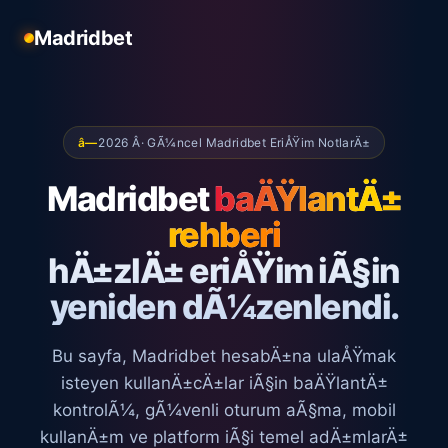
Madridbet
â—
2026 Â· GÃ¼ncel Madridbet EriÅŸim NotlarÄ±
Madridbet
baÄŸlantÄ±
rehberi
hÄ±zlÄ± eriÅŸim iÃ§in
yeniden dÃ¼zenlendi.
Bu sayfa, Madridbet hesabÄ±na ulaÅŸmak
isteyen kullanÄ±cÄ±lar iÃ§in baÄŸlantÄ±
kontrolÃ¼, gÃ¼venli oturum aÃ§ma, mobil
kullanÄ±m ve platform iÃ§i temel adÄ±mlarÄ±