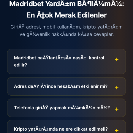
Madridbet YardÄ±m BÃ¶lÃ¼mÃ¼:
En Ã‡ok Merak Edilenler
GiriÅŸ adresi, mobil kullanÄ±m, kripto yatÄ±rÄ±m
ve gÃ¼venlik hakkÄ±nda kÄ±sa cevaplar.
Madridbet baÄŸlantÄ±sÄ± nasÄ±l kontrol
edilir?
Adres deÄŸiÅŸince hesabÄ±m etkilenir mi?
Telefonla giriÅŸ yapmak mÃ¼mkÃ¼n mÃ¼?
Kripto yatÄ±rÄ±mda nelere dikkat edilmeli?