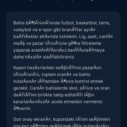
Bahis bÃ¶lÃ¼mÃ¼nde futbol, basketbol, tenis,
voleybol ve e-spor gibi branÅŸlar ayrÄ±
baÅŸlÄ±klar altÄ±nda listelenir. Lig, saat, canlÄ±
maÃ§ ve pazar tÃ¼rÃ¼ne gÃ¶re filtreleme
yaparak aradÄ±ÄŸÄ±nÄ±z karÅŸÄ±laÅŸmaya
daha hÄ±zlÄ± ulaÅŸabilirsiniz.
Kupon hazÄ±rlarken seÃ§tiÄŸiniz pazarÄ±n
tÃ¼rÃ¼nÃ¼, toplam oranÄ± ve bahis
tutarÄ±nÄ± iÅŸlemden Ã¶nce kontrol etmek
gerekir. CanlÄ± bahislerde skor, sÃ¼re ve oran
deÄŸiÅŸimi birlikte takip edildiÄŸi iÃ§in
kararlarÄ±nÄ±zÄ± acele etmeden vermeniz
Ã¶nerilir.
Son onay ekranÄ±, kupondaki tÃ¼m seÃ§imleri
son kez gÃ¶zden geÃ§irmek iÃ§in kullanÄ±lÄ±r.