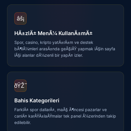
âš¡
HÄ±zlÄ± MenÃ¼ KullanÄ±mÄ±
Spor, casino, kripto yatÄ±rÄ±m ve destek
bÃ¶lÃ¼mleri arasÄ±nda geÃ§iÅŸ yapmak iÃ§in sayfa
iÃ§i alanlar dÃ¼zenli bir yapÄ± izler.
ðŸŽ¯
Bahis Kategorileri
FarklÄ± spor dallarÄ±, maÃ§ Ã¶ncesi pazarlar ve
canlÄ± karÅŸÄ±laÅŸmalar tek panel Ã¼zerinden takip
edilebilir.