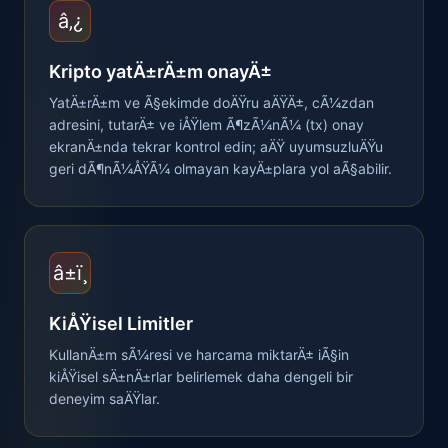
â‚¿
Kripto yatÄ±rÄ±m onayÄ±
YatÄ±rÄ±m ve Ã§ekimde doÄŸru aÄŸÄ±, cÃ¼zdan
adresini, tutarÄ± ve iÅŸlem Ã¶zÃ¼nÃ¼ (tx) onay
ekranÄ±nda tekrar kontrol edin; aÄŸ uyumsuzluÄŸu
geri dÃ¶nÃ¼ÅŸÃ¼ olmayan kayÄ±plara yol aÃ§abilir.
â±ï¸
KiÅŸisel Limitler
KullanÄ±m sÃ¼resi ve harcama miktarÄ± iÃ§in
kiÅŸisel sÄ±nÄ±rlar belirlemek daha dengeli bir
deneyim saÄŸlar.