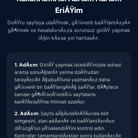
EriÅŸim
DoÄŸru sayfaya ulaÅŸmak, gÃ¼venli baÄŸlantÄ±yÄ±
gÃ¶rmek ve hesabÄ±nÄ±za sorunsuz giriÅŸ yapmak
iÃ§in kÄ±sa yol haritasÄ±.
1. AdÄ±m:
GiriÅŸ yapmak istediÄŸinizde adresi
arama sonuÃ§larÄ± yerine doÄŸrudan
tarayÄ±cÄ± Ã§ubuÄŸuna yazmanÄ±z daha
gÃ¼venli bir baÅŸlangÄ±Ã§ saÄŸlar. BÃ¶ylece
benzer gÃ¶rÃ¼nÃ¼mlÃ¼ sayfalarla
karÅŸÄ±laÅŸma ihtimali azalÄ±r.
2. AdÄ±m:
Sayfa aÃ§Ä±ldÄ±ÄŸÄ±nda kilit
simgesini, alan adÄ±nÄ± ve baÄŸlantÄ±nÄ±n
dÃ¼zgÃ¼n yÃ¼klendiÄŸini kontrol edin.
Kontroller tamamlandÄ±ktan sonra kullanÄ±cÄ±