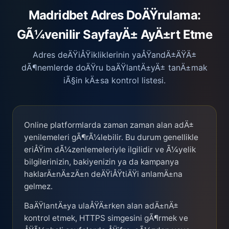
Madridbet Adres DoÄŸrulama:
GÃ¼venilir SayfayÄ± AyÄ±rt Etme
Adres deÄŸiÅŸikliklerinin yaÅŸandÄ±ÄŸÄ±
dÃ¶nemlerde doÄŸru baÄŸlantÄ±yÄ± tanÄ±mak
iÃ§in kÄ±sa kontrol listesi.
Online platformlarda zaman zaman alan adÄ±
yenilemeleri gÃ¶rÃ¼lebilir. Bu durum genellikle
eriÅŸim dÃ¼zenlemeleriyle ilgilidir ve Ã¼yelik
bilgilerinizin, bakiyenizin ya da kampanya
haklarÄ±nÄ±zÄ±n deÄŸiÅŸtiÄŸi anlamÄ±na
gelmez.
BaÄŸlantÄ±ya ulaÅŸÄ±rken alan adÄ±nÄ±
kontrol etmek, HTTPS simgesini gÃ¶rmek ve