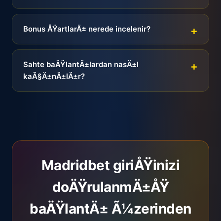
Bonus ÅŸartlarÄ± nerede incelenir?
Sahte baÄŸlantÄ±lardan nasÄ±l
kaÃ§Ä±nÄ±lÄ±r?
Madridbet giriÅŸinizi
doÄŸrulanmÄ±ÅŸ
baÄŸlantÄ± Ã¼zerinden