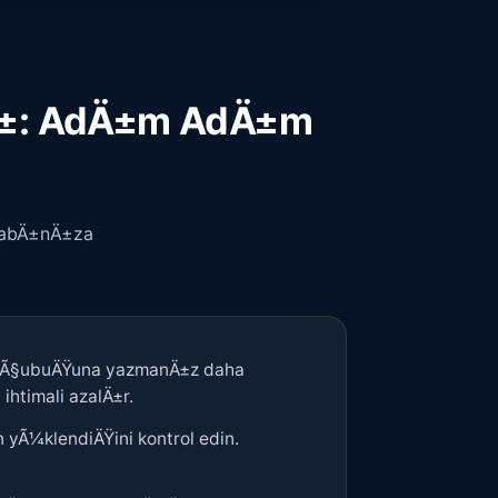
Ä±: AdÄ±m AdÄ±m
sabÄ±nÄ±za
Ä± Ã§ubuÄŸuna yazmanÄ±z daha
htimali azalÄ±r.
yÃ¼klendiÄŸini kontrol edin.