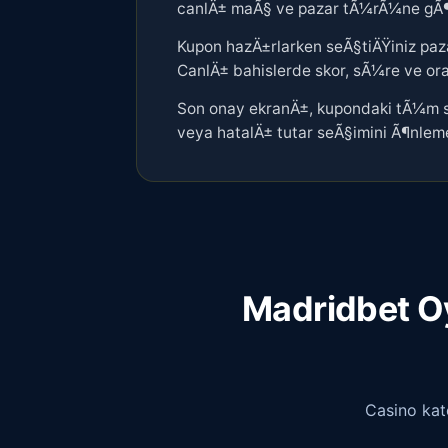
canlÄ± maÃ§ ve pazar tÃ¼rÃ¼ne gÃ¶r
Kupon hazÄ±rlarken seÃ§tiÄŸiniz pa
CanlÄ± bahislerde skor, sÃ¼re ve ora
Son onay ekranÄ±, kupondaki tÃ¼m s
veya hatalÄ± tutar seÃ§imini Ã¶nle
Madridbet O
Casino kate