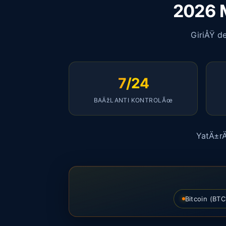
2026 
GiriÅŸ d
7/24
BAÄžLANTI KONTROLÃœ
YatÄ±rÄ
Bitcoin (BTC