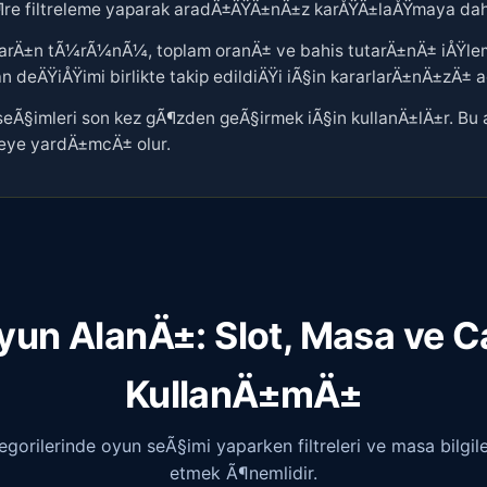
e filtreleme yaparak aradÄ±ÄŸÄ±nÄ±z karÅŸÄ±laÅŸmaya daha 
zarÄ±n tÃ¼rÃ¼nÃ¼, toplam oranÄ± ve bahis tutarÄ±nÄ± iÅŸlem
n deÄŸiÅŸimi birlikte takip edildiÄŸi iÃ§in kararlarÄ±nÄ±zÄ± 
eÃ§imleri son kez gÃ¶zden geÃ§irmek iÃ§in kullanÄ±lÄ±r. B
meye yardÄ±mcÄ± olur.
yun AlanÄ±: Slot, Masa ve C
KullanÄ±mÄ±
gorilerinde oyun seÃ§imi yaparken filtreleri ve masa bilgile
etmek Ã¶nemlidir.