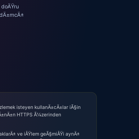
, doÄŸru
ardÄ±mcÄ±
izlemek isteyen kullanÄ±cÄ±lar iÃ§in
tÄ±nÄ±n HTTPS Ã¼zerinden
aklarÄ± ve iÅŸlem geÃ§miÅŸi aynÄ±