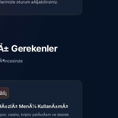
rinizle oturum aÃ§abilirsiniz.
Ä± Gerekenler
 Ã¶ncesinde
âš¡
HÄ±zlÄ± MenÃ¼ KullanÄ±mÄ±
por, casino, kripto yatÄ±rÄ±m ve destek