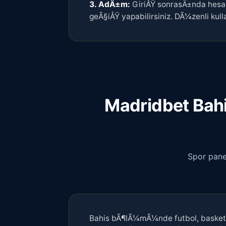
3. AdÄ±m:
GiriÅŸ sonrasÄ±nda hesab
geÃ§iÅŸ yapabilirsiniz. DÃ¼zenli kul
Madridbet Bah
Spor pane
Bahis bÃ¶lÃ¼mÃ¼nde futbol, basketbol