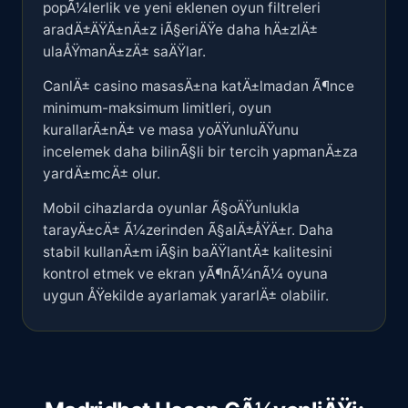
popÃ¼lerlik ve yeni eklenen oyun filtreleri
aradÄ±ÄŸÄ±nÄ±z iÃ§eriÄŸe daha hÄ±zlÄ±
ulaÅŸmanÄ±zÄ± saÄŸlar.
CanlÄ± casino masasÄ±na katÄ±lmadan Ã¶nce
minimum-maksimum limitleri, oyun
kurallarÄ±nÄ± ve masa yoÄŸunluÄŸunu
incelemek daha bilinÃ§li bir tercih yapmanÄ±za
yardÄ±mcÄ± olur.
Mobil cihazlarda oyunlar Ã§oÄŸunlukla
tarayÄ±cÄ± Ã¼zerinden Ã§alÄ±ÅŸÄ±r. Daha
stabil kullanÄ±m iÃ§in baÄŸlantÄ± kalitesini
kontrol etmek ve ekran yÃ¶nÃ¼nÃ¼ oyuna
uygun ÅŸekilde ayarlamak yararlÄ± olabilir.