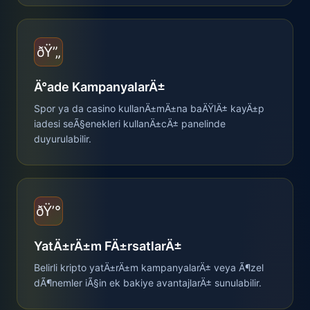
ðŸ”„
Ä°ade KampanyalarÄ±
Spor ya da casino kullanÄ±mÄ±na baÄŸlÄ± kayÄ±p
iadesi seÃ§enekleri kullanÄ±cÄ± panelinde
duyurulabilir.
ðŸ’°
YatÄ±rÄ±m FÄ±rsatlarÄ±
Belirli kripto yatÄ±rÄ±m kampanyalarÄ± veya Ã¶zel
dÃ¶nemler iÃ§in ek bakiye avantajlarÄ± sunulabilir.