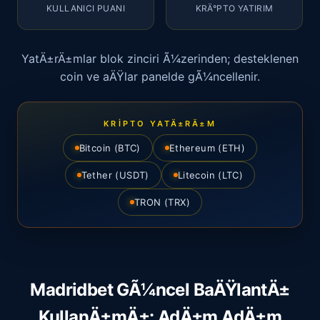
KULLANICI PUANI
KRÄ°PTO YATIRIM
YatÄ±rÄ±mlar blok zinciri Ã¼zerinden; desteklenen
coin ve aÄŸlar panelde gÃ¼ncellenir.
KRIPTO YATÄ±RÄ±M
Bitcoin (BTC)
Ethereum (ETH)
Tether (USDT)
Litecoin (LTC)
TRON (TRX)
Madridbet GÃ¼ncel BaÄŸlantÄ±
KullanÄ±mÄ±: AdÄ±m AdÄ±m