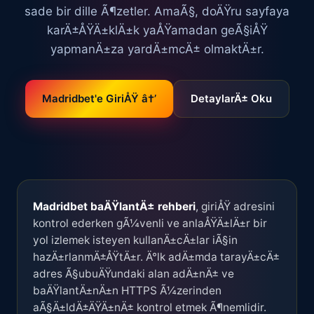
sade bir dille Ã¶zetler. AmaÃ§, doÄŸru sayfaya
karÄ±ÅŸÄ±klÄ±k yaÅŸamadan geÃ§iÅŸ
yapmanÄ±za yardÄ±mcÄ± olmaktÄ±r.
Madridbet'e GiriÅŸ â†’
DetaylarÄ± Oku
Madridbet baÄŸlantÄ± rehberi
, giriÅŸ adresini
kontrol ederken gÃ¼venli ve anlaÅŸÄ±lÄ±r bir
yol izlemek isteyen kullanÄ±cÄ±lar iÃ§in
hazÄ±rlanmÄ±ÅŸtÄ±r. Ä°lk adÄ±mda tarayÄ±cÄ±
adres Ã§ubuÄŸundaki alan adÄ±nÄ± ve
baÄŸlantÄ±nÄ±n HTTPS Ã¼zerinden
aÃ§Ä±ldÄ±ÄŸÄ±nÄ± kontrol etmek Ã¶nemlidir.