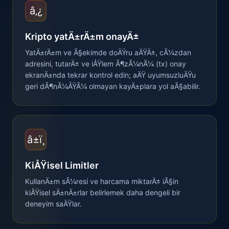
â‚¿
Kripto yatÄ±rÄ±m onayÄ±
YatÄ±rÄ±m ve Ã§ekimde doÄŸru aÄŸÄ±, cÃ¼zdan
adresini, tutarÄ± ve iÅŸlem Ã¶zÃ¼nÃ¼ (tx) onay
ekranÄ±nda tekrar kontrol edin; aÄŸ uyumsuzluÄŸu
geri dÃ¶nÃ¼ÅŸÃ¼ olmayan kayÄ±plara yol aÃ§abilir.
â±ï¸
KiÅŸisel Limitler
KullanÄ±m sÃ¼resi ve harcama miktarÄ± iÃ§in
kiÅŸisel sÄ±nÄ±rlar belirlemek daha dengeli bir
deneyim saÄŸlar.