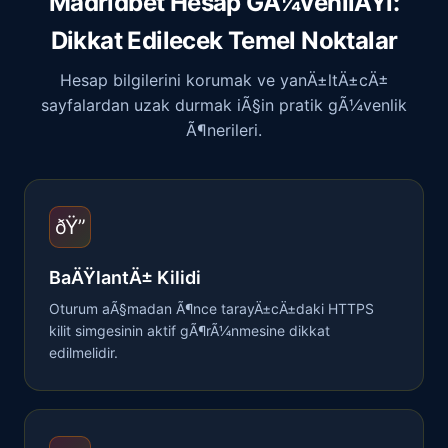
Madridbet Hesap GÃ¼venliÄŸi:
Dikkat Edilecek Temel Noktalar
Hesap bilgilerini korumak ve yanÄ±ltÄ±cÄ±
sayfalardan uzak durmak iÃ§in pratik gÃ¼venlik
Ã¶nerileri.
ðŸ”
BaÄŸlantÄ± Kilidi
Oturum aÃ§madan Ã¶nce tarayÄ±cÄ±daki HTTPS
kilit simgesinin aktif gÃ¶rÃ¼nmesine dikkat
edilmelidir.