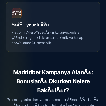
ðŸ”ž
YaÅŸ UygunluÄŸu
Platform iÃ§eriÄŸi yetiÅŸkin kullanÄ±cÄ±lara
yÃ¶neliktir; gerekli durumlarda kimlik ve hesap
doÄŸrulamasÄ± istenebilir.
Madridbet Kampanya AlanÄ±:
BonuslarÄ± Okurken Nelere
BakÄ±lÄ±r?
Promosyonlardan yararlanmadan Ã¶nce ÅŸartlarÄ±,
sÃ¼releri ve Ã§evrim detaylarÄ±nÄ± inceleyin.