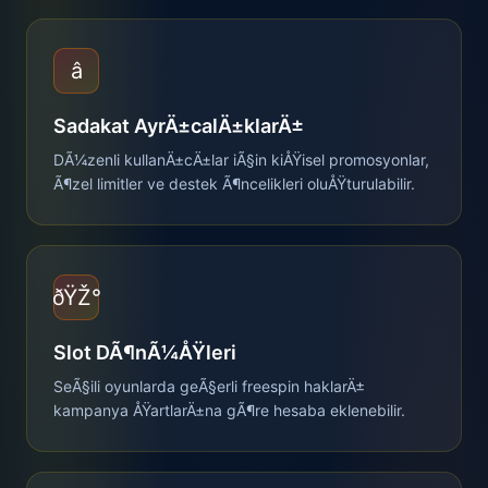
â­
Sadakat AyrÄ±calÄ±klarÄ±
DÃ¼zenli kullanÄ±cÄ±lar iÃ§in kiÅŸisel promosyonlar,
Ã¶zel limitler ve destek Ã¶ncelikleri oluÅŸturulabilir.
ðŸŽ°
Slot DÃ¶nÃ¼ÅŸleri
SeÃ§ili oyunlarda geÃ§erli freespin haklarÄ±
kampanya ÅŸartlarÄ±na gÃ¶re hesaba eklenebilir.