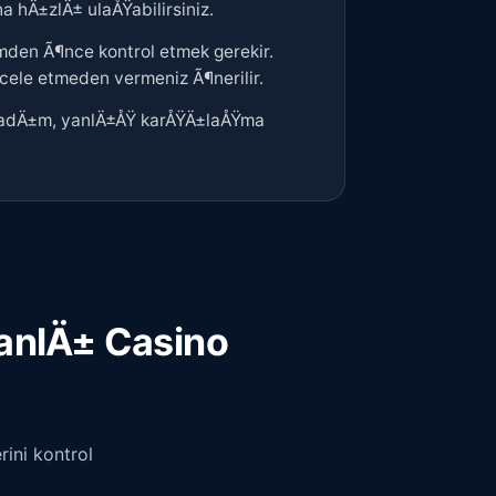
hÄ±zlÄ± ulaÅŸabilirsiniz.
den Ã¶nce kontrol etmek gerekir.
acele etmeden vermeniz Ã¶nerilir.
u adÄ±m, yanlÄ±ÅŸ karÅŸÄ±laÅŸma
anlÄ± Casino
rini kontrol