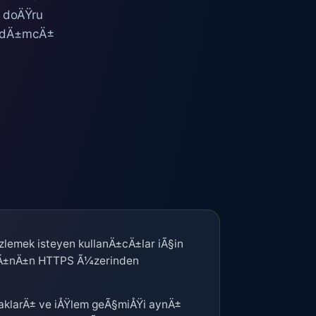
, doÄŸru
ardÄ±mcÄ±
izlemek isteyen kullanÄ±cÄ±lar iÃ§in
tÄ±nÄ±n HTTPS Ã¼zerinden
aklarÄ± ve iÅŸlem geÃ§miÅŸi aynÄ±