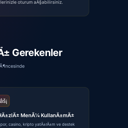
rinizle oturum aÃ§abilirsiniz.
Ä± Gerekenler
 Ã¶ncesinde
âš¡
HÄ±zlÄ± MenÃ¼ KullanÄ±mÄ±
por, casino, kripto yatÄ±rÄ±m ve destek