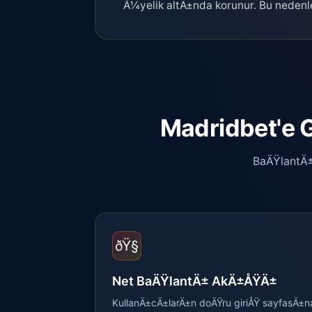
Ã¼yelik altÄ±nda korunur. Bu nedenle
Madridbet'e 
BaÄŸlantÄ±
ðŸ§­
Net BaÄŸlantÄ± AkÄ±ÅŸÄ±
KullanÄ±cÄ±larÄ±n doÄŸru giriÅŸ sayfasÄ±n