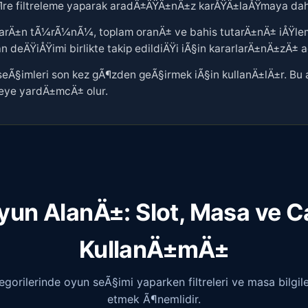
e filtreleme yaparak aradÄ±ÄŸÄ±nÄ±z karÅŸÄ±laÅŸmaya daha 
zarÄ±n tÃ¼rÃ¼nÃ¼, toplam oranÄ± ve bahis tutarÄ±nÄ± iÅŸlem
n deÄŸiÅŸimi birlikte takip edildiÄŸi iÃ§in kararlarÄ±nÄ±zÄ± 
eÃ§imleri son kez gÃ¶zden geÃ§irmek iÃ§in kullanÄ±lÄ±r. B
meye yardÄ±mcÄ± olur.
yun AlanÄ±: Slot, Masa ve C
KullanÄ±mÄ±
gorilerinde oyun seÃ§imi yaparken filtreleri ve masa bilgile
etmek Ã¶nemlidir.