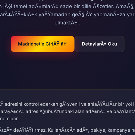
m iÃ§i temel adÄ±mlarÄ± sade bir dille Ã¶zetler. AmaÃ§
karÄ±ÅŸÄ±klÄ±k yaÅŸamadan geÃ§iÅŸ yapmanÄ±za y
olmaktÄ±r.
Madridbet'e GiriÅŸ â†’
DetaylarÄ± Oku
iÅŸ adresini kontrol ederken gÃ¼venli ve anlaÅŸÄ±lÄ±r bir yol 
 tarayÄ±cÄ± adres Ã§ubuÄŸundaki alan adÄ±nÄ± ve baÄŸlan
emlidir.
nÄ±zÄ± deÄŸiÅŸtirmez. KullanÄ±cÄ± adÄ±, bakiye, kampanya h