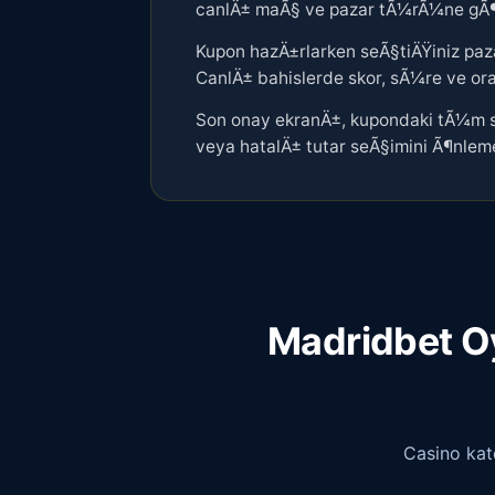
canlÄ± maÃ§ ve pazar tÃ¼rÃ¼ne gÃ¶r
Kupon hazÄ±rlarken seÃ§tiÄŸiniz pa
CanlÄ± bahislerde skor, sÃ¼re ve ora
Son onay ekranÄ±, kupondaki tÃ¼m s
veya hatalÄ± tutar seÃ§imini Ã¶nle
Madridbet O
Casino kate