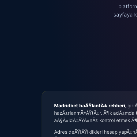
platfor
sayfaya 
Madridbet baÄŸlantÄ± rehberi
, gir
hazÄ±rlanmÄ±ÅŸtÄ±r. Ä°lk adÄ±mda
aÃ§Ä±ldÄ±ÄŸÄ±nÄ± kontrol etmek Ã¶n
Adres deÄŸiÅŸiklikleri hesap yapÄ±