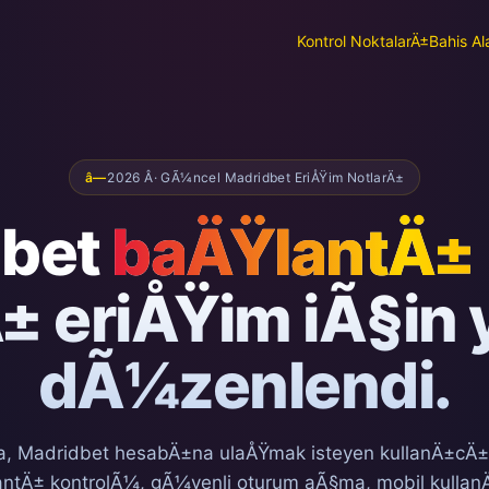
Kontrol NoktalarÄ±
Bahis A
â—
2026 Â· GÃ¼ncel Madridbet EriÅŸim NotlarÄ±
dbet
baÄŸlantÄ± 
± eriÅŸim iÃ§in 
dÃ¼zenlendi.
a, Madridbet hesabÄ±na ulaÅŸmak isteyen kullanÄ±cÄ±l
ntÄ± kontrolÃ¼, gÃ¼venli oturum aÃ§ma, mobil kulla