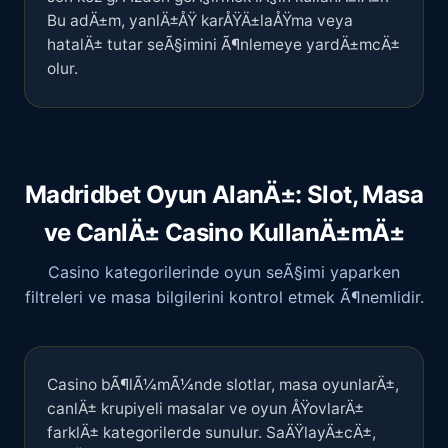
Bu adÄ±m, yanlÄ±ÅŸ karÅŸÄ±laÅŸma veya
hatalÄ± tutar seÃ§imini Ã¶nlemeye yardÄ±mcÄ±
olur.
Madridbet Oyun AlanÄ±: Slot, Masa
ve CanlÄ± Casino KullanÄ±mÄ±
Casino kategorilerinde oyun seÃ§imi yaparken
filtreleri ve masa bilgilerini kontrol etmek Ã¶nemlidir.
Casino bÃ¶lÃ¼mÃ¼nde slotlar, masa oyunlarÄ±,
canlÄ± krupiyeli masalar ve oyun ÅŸovlarÄ±
farklÄ± kategorilerde sunulur. SaÄŸlayÄ±cÄ±,