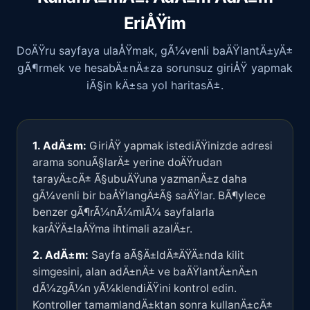
EriÅŸim
DoÄŸru sayfaya ulaÅŸmak, gÃ¼venli baÄŸlantÄ±yÄ±
gÃ¶rmek ve hesabÄ±nÄ±za sorunsuz giriÅŸ yapmak
iÃ§in kÄ±sa yol haritasÄ±.
1. AdÄ±m:
GiriÅŸ yapmak istediÄŸinizde adresi
arama sonuÃ§larÄ± yerine doÄŸrudan
tarayÄ±cÄ± Ã§ubuÄŸuna yazmanÄ±z daha
gÃ¼venli bir baÅŸlangÄ±Ã§ saÄŸlar. BÃ¶ylece
benzer gÃ¶rÃ¼nÃ¼mlÃ¼ sayfalarla
karÅŸÄ±laÅŸma ihtimali azalÄ±r.
2. AdÄ±m:
Sayfa aÃ§Ä±ldÄ±ÄŸÄ±nda kilit
simgesini, alan adÄ±nÄ± ve baÄŸlantÄ±nÄ±n
dÃ¼zgÃ¼n yÃ¼klendiÄŸini kontrol edin.
Kontroller tamamlandÄ±ktan sonra kullanÄ±cÄ±