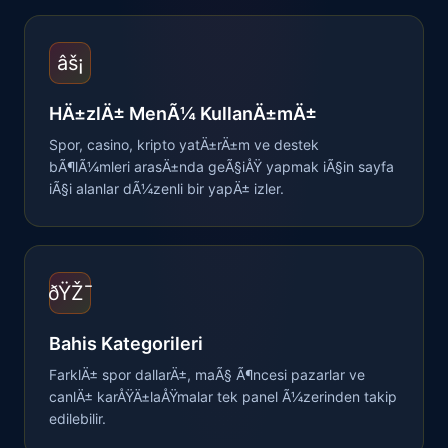
âš¡
HÄ±zlÄ± MenÃ¼ KullanÄ±mÄ±
Spor, casino, kripto yatÄ±rÄ±m ve destek
bÃ¶lÃ¼mleri arasÄ±nda geÃ§iÅŸ yapmak iÃ§in sayfa
iÃ§i alanlar dÃ¼zenli bir yapÄ± izler.
ðŸŽ¯
Bahis Kategorileri
FarklÄ± spor dallarÄ±, maÃ§ Ã¶ncesi pazarlar ve
canlÄ± karÅŸÄ±laÅŸmalar tek panel Ã¼zerinden takip
edilebilir.