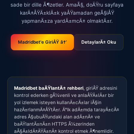
sade bir dille Ã¶zetler. AmaÃ§, doÄŸru sayfaya
karÄ±ÅŸÄ±klÄ±k yaÅŸamadan geÃ§iÅŸ
yapmanÄ±za yardÄ±mcÄ± olmaktÄ±r.
Madridbet'e GiriÅŸ â†’
DetaylarÄ± Oku
Madridbet baÄŸlantÄ± rehberi
, giriÅŸ adresini
kontrol ederken gÃ¼venli ve anlaÅŸÄ±lÄ±r bir
yol izlemek isteyen kullanÄ±cÄ±lar iÃ§in
hazÄ±rlanmÄ±ÅŸtÄ±r. Ä°lk adÄ±mda tarayÄ±cÄ±
adres Ã§ubuÄŸundaki alan adÄ±nÄ± ve
baÄŸlantÄ±nÄ±n HTTPS Ã¼zerinden
aÃ§Ä±ldÄ±ÄŸÄ±nÄ± kontrol etmek Ã¶nemlidir.