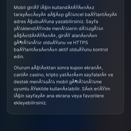
Mobil giriÅŸ iÃ§in kullandÄ±ÄŸÄ±nÄ±z
tarayÄ±cÄ±yÄ± aÃ§Ä±p gÃ¼ncel baÄŸlantÄ±yÄ±
adres Ã§ubuÄŸuna yazabilirsiniz. Sayfa
yÃ¼klendiÄŸinde menÃ¼lerin dÃ¼zgÃ¼n
aÃ§Ä±ldÄ±ÄŸÄ±nÄ±, giriÅŸ alanÄ±nÄ±n
gÃ¶rÃ¼nÃ¼r olduÄŸunu ve HTTPS
baÄŸlantÄ±sÄ±nÄ±n aktif olduÄŸunu kontrol
edin.
Oturum aÃ§tÄ±ktan sonra kupon ekranÄ±,
canlÄ± casino, kripto yatÄ±rÄ±m sayfalarÄ± ve
destek menÃ¼sÃ¼ mobil gÃ¶rÃ¼nÃ¼me
uyumlu ÅŸekilde kullanÄ±labilir. SÄ±k eriÅŸim
iÃ§in sayfayÄ± ana ekrana veya favorilere
ekleyebilirsiniz.