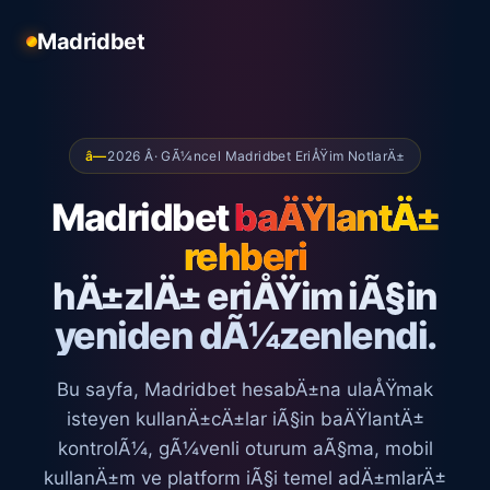
Madridbet
â—
2026 Â· GÃ¼ncel Madridbet EriÅŸim NotlarÄ±
Madridbet
baÄŸlantÄ±
rehberi
hÄ±zlÄ± eriÅŸim iÃ§in
yeniden dÃ¼zenlendi.
Bu sayfa, Madridbet hesabÄ±na ulaÅŸmak
isteyen kullanÄ±cÄ±lar iÃ§in baÄŸlantÄ±
kontrolÃ¼, gÃ¼venli oturum aÃ§ma, mobil
kullanÄ±m ve platform iÃ§i temel adÄ±mlarÄ±