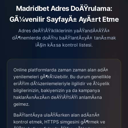
Madridbet Adres DoÄŸrulama:
GÃ¼venilir SayfayÄ± AyÄ±rt Etme
Adres deÄŸiÅŸikliklerinin yaÅŸandÄ±ÄŸÄ±
dÃ¶nemlerde doÄŸru baÄŸlantÄ±yÄ± tanÄ±mak
iÃ§in kÄ±sa kontrol listesi.
Online platformlarda zaman zaman alan adÄ±
yenilemeleri gÃ¶rÃ¼lebilir. Bu durum genellikle
eriÅŸim dÃ¼zenlemeleriyle ilgilidir ve Ã¼yelik
bilgilerinizin, bakiyenizin ya da kampanya
haklarÄ±nÄ±zÄ±n deÄŸiÅŸtiÄŸi anlamÄ±na
gelmez.
BaÄŸlantÄ±ya ulaÅŸÄ±rken alan adÄ±nÄ±
kontrol etmek, HTTPS simgesini gÃ¶rmek ve