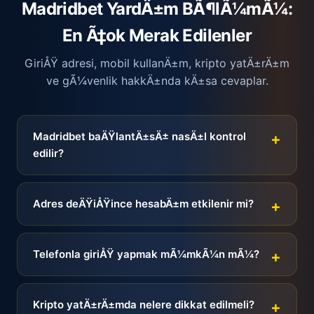
Madridbet YardÄ±m BÃ¶lÃ¼mÃ¼:
En Ã‡ok Merak Edilenler
GiriÅŸ adresi, mobil kullanÄ±m, kripto yatÄ±rÄ±m
ve gÃ¼venlik hakkÄ±nda kÄ±sa cevaplar.
Madridbet baÄŸlantÄ±sÄ± nasÄ±l kontrol
edilir?
Adres deÄŸiÅŸince hesabÄ±m etkilenir mi?
Telefonla giriÅŸ yapmak mÃ¼mkÃ¼n mÃ¼?
Kripto yatÄ±rÄ±mda nelere dikkat edilmeli?