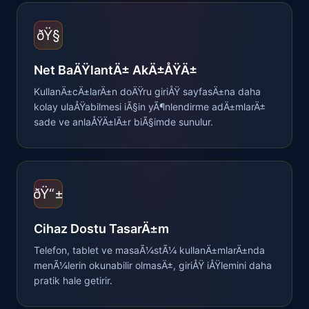
ðŸ§­
Net BaÄŸlantÄ± AkÄ±ÅŸÄ±
KullanÄ±cÄ±larÄ±n doÄŸru giriÅŸ sayfasÄ±na daha
kolay ulaÅŸabilmesi iÃ§in yÃ¶nlendirme adÄ±mlarÄ±
sade ve anlaÅŸÄ±lÄ±r biÃ§imde sunulur.
ðŸ“±
Cihaz Dostu TasarÄ±m
Telefon, tablet ve masaÃ¼stÃ¼ kullanÄ±mlarÄ±nda
menÃ¼lerin okunabilir olmasÄ±, giriÅŸ iÅŸlemini daha
pratik hale getirir.