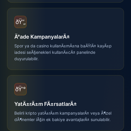
ðŸ”„
Ä°ade KampanyalarÄ±
Spor ya da casino kullanÄ±mÄ±na baÄŸlÄ± kayÄ±p
iadesi seÃ§enekleri kullanÄ±cÄ± panelinde
duyurulabilir.
ðŸ’°
YatÄ±rÄ±m FÄ±rsatlarÄ±
Belirli kripto yatÄ±rÄ±m kampanyalarÄ± veya Ã¶zel
dÃ¶nemler iÃ§in ek bakiye avantajlarÄ± sunulabilir.