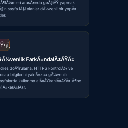
Ã¶lÃ¼mleri arasÄ±nda geÃ§iÅŸ yapmak
Ã§in sayfa iÃ§i alanlar dÃ¼zenli bir yapÄ±
zler.
Ÿ›¡ï¸
GÃ¼venlik FarkÄ±ndalÄ±ÄŸÄ±
dres doÄŸrulama, HTTPS kontrolÃ¼ ve
esap bilgilerini yalnÄ±zca gÃ¼venilir
ayfalarda kullanma alÄ±ÅŸkanlÄ±ÄŸÄ± Ã¶ne
§Ä±karÄ±lÄ±r.