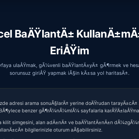
cel BaÄŸlantÄ± KullanÄ±m
EriÅŸim
yfaya ulaÅŸmak, gÃ¼venli baÄŸlantÄ±yÄ± gÃ¶rmek ve he
sorunsuz giriÅŸ yapmak iÃ§in kÄ±sa yol haritasÄ±.
nizde adresi arama sonuÃ§larÄ± yerine doÄŸrudan tarayÄ±c
 BÃ¶ylece benzer gÃ¶rÃ¼nÃ¼mlÃ¼ sayfalarla karÅŸÄ±laÅŸma i
ilit simgesini, alan adÄ±nÄ± ve baÄŸlantÄ±nÄ±n dÃ¼zgÃ¼n 
lanÄ±cÄ± bilgilerinizle oturum aÃ§abilirsiniz.