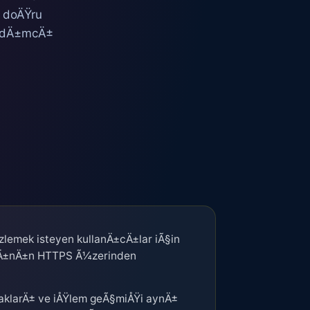
, doÄŸru
ardÄ±mcÄ±
izlemek isteyen kullanÄ±cÄ±lar iÃ§in
tÄ±nÄ±n HTTPS Ã¼zerinden
aklarÄ± ve iÅŸlem geÃ§miÅŸi aynÄ±