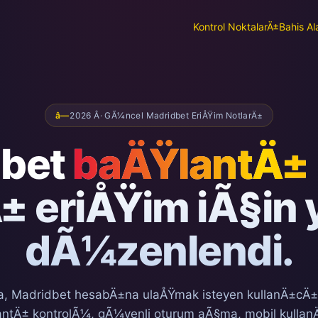
Kontrol NoktalarÄ±
Bahis A
â—
2026 Â· GÃ¼ncel Madridbet EriÅŸim NotlarÄ±
dbet
baÄŸlantÄ± 
± eriÅŸim iÃ§in 
dÃ¼zenlendi.
a, Madridbet hesabÄ±na ulaÅŸmak isteyen kullanÄ±cÄ±l
ntÄ± kontrolÃ¼, gÃ¼venli oturum aÃ§ma, mobil kulla