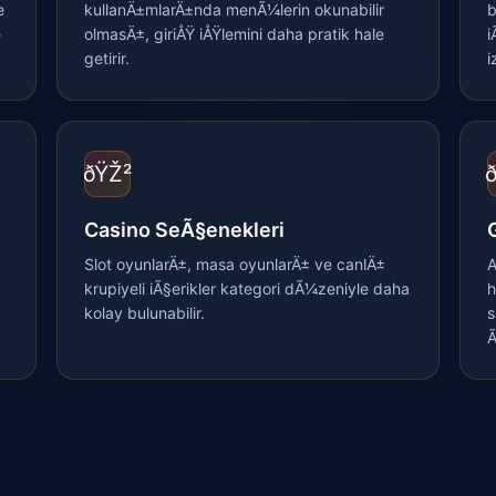
e
kullanÄ±mlarÄ±nda menÃ¼lerin okunabilir
b
e
olmasÄ±, giriÅŸ iÅŸlemini daha pratik hale
i
getirir.
i
ðŸŽ²
ð
Casino SeÃ§enekleri
Slot oyunlarÄ±, masa oyunlarÄ± ve canlÄ±
A
krupiyeli iÃ§erikler kategori dÃ¼zeniyle daha
h
kolay bulunabilir.
s
Ã