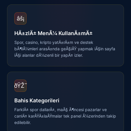
âš¡
HÄ±zlÄ± MenÃ¼ KullanÄ±mÄ±
Spor, casino, kripto yatÄ±rÄ±m ve destek
bÃ¶lÃ¼mleri arasÄ±nda geÃ§iÅŸ yapmak iÃ§in sayfa
iÃ§i alanlar dÃ¼zenli bir yapÄ± izler.
ðŸŽ¯
Bahis Kategorileri
FarklÄ± spor dallarÄ±, maÃ§ Ã¶ncesi pazarlar ve
canlÄ± karÅŸÄ±laÅŸmalar tek panel Ã¼zerinden takip
edilebilir.