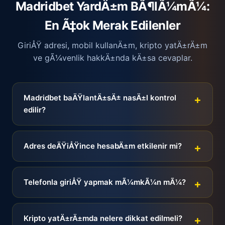
Madridbet YardÄ±m BÃ¶lÃ¼mÃ¼:
En Ã‡ok Merak Edilenler
GiriÅŸ adresi, mobil kullanÄ±m, kripto yatÄ±rÄ±m
ve gÃ¼venlik hakkÄ±nda kÄ±sa cevaplar.
Madridbet baÄŸlantÄ±sÄ± nasÄ±l kontrol
edilir?
Adres deÄŸiÅŸince hesabÄ±m etkilenir mi?
Telefonla giriÅŸ yapmak mÃ¼mkÃ¼n mÃ¼?
Kripto yatÄ±rÄ±mda nelere dikkat edilmeli?