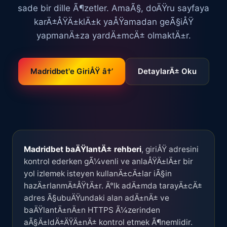
sade bir dille Ã¶zetler. AmaÃ§, doÄŸru sayfaya
karÄ±ÅŸÄ±klÄ±k yaÅŸamadan geÃ§iÅŸ
yapmanÄ±za yardÄ±mcÄ± olmaktÄ±r.
Madridbet'e GiriÅŸ â†’
DetaylarÄ± Oku
Madridbet baÄŸlantÄ± rehberi
, giriÅŸ adresini
kontrol ederken gÃ¼venli ve anlaÅŸÄ±lÄ±r bir
yol izlemek isteyen kullanÄ±cÄ±lar iÃ§in
hazÄ±rlanmÄ±ÅŸtÄ±r. Ä°lk adÄ±mda tarayÄ±cÄ±
adres Ã§ubuÄŸundaki alan adÄ±nÄ± ve
baÄŸlantÄ±nÄ±n HTTPS Ã¼zerinden
aÃ§Ä±ldÄ±ÄŸÄ±nÄ± kontrol etmek Ã¶nemlidir.