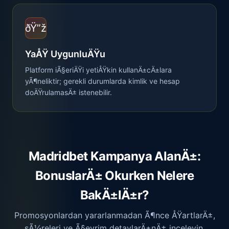
ðŸ”ž
YaÅŸ UygunluÄŸu
Platform iÃ§eriÄŸi yetiÅŸkin kullanÄ±cÄ±lara
yÃ¶neliktir; gerekli durumlarda kimlik ve hesap
doÄŸrulamasÄ± istenebilir.
Madridbet Kampanya AlanÄ±:
BonuslarÄ± Okurken Nelere
BakÄ±lÄ±r?
Promosyonlardan yararlanmadan Ã¶nce ÅŸartlarÄ±,
sÃ¼releri ve Ã§evrim detaylarÄ±nÄ± inceleyin.