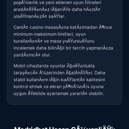
popÃ¼lerlik ve yeni eklenen oyun filtreleri
aradÄ±ÄŸÄ±nÄ±z iÃ§eriÄŸe daha hÄ±zlÄ±
ulaÅŸmanÄ±zÄ± saÄŸlar.
CanlÄ± casino masasÄ±na katÄ±lmadan Ã¶nce
minimum-maksimum limitleri, oyun
kurallarÄ±nÄ± ve masa yoÄŸunluÄŸunu
incelemek daha bilinÃ§li bir tercih yapmanÄ±za
yardÄ±mcÄ± olur.
Mobil cihazlarda oyunlar Ã§oÄŸunlukla
tarayÄ±cÄ± Ã¼zerinden Ã§alÄ±ÅŸÄ±r. Daha
stabil kullanÄ±m iÃ§in baÄŸlantÄ± kalitesini
kontrol etmek ve ekran yÃ¶nÃ¼nÃ¼ oyuna
uygun ÅŸekilde ayarlamak yararlÄ± olabilir.