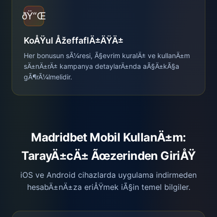
ðŸ“Œ
KoÅŸul ÅžeffaflÄ±ÄŸÄ±
Her bonusun sÃ¼resi, Ã§evrim kuralÄ± ve kullanÄ±m
sÄ±nÄ±rÄ± kampanya detaylarÄ±nda aÃ§Ä±kÃ§a
gÃ¶rÃ¼lmelidir.
Madridbet Mobil KullanÄ±m:
TarayÄ±cÄ± Ãœzerinden GiriÅŸ
iOS ve Android cihazlarda uygulama indirmeden
hesabÄ±nÄ±za eriÅŸmek iÃ§in temel bilgiler.