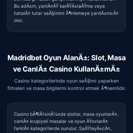
Bu adÄ±m, yanlÄ±ÅŸ karÅŸÄ±laÅŸma veya
hatalÄ± tutar seÃ§imini Ã¶nlemeye yardÄ±mcÄ±
olur.
Madridbet Oyun AlanÄ±: Slot, Masa
ve CanlÄ± Casino KullanÄ±mÄ±
Casino kategorilerinde oyun seÃ§imi yaparken
filtreleri ve masa bilgilerini kontrol etmek Ã¶nemlidir.
Casino bÃ¶lÃ¼mÃ¼nde slotlar, masa oyunlarÄ±,
canlÄ± krupiyeli masalar ve oyun ÅŸovlarÄ±
farklÄ± kategorilerde sunulur. SaÄŸlayÄ±cÄ±,