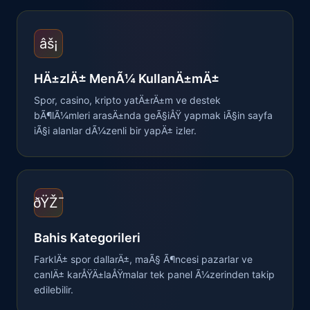
âš¡
HÄ±zlÄ± MenÃ¼ KullanÄ±mÄ±
Spor, casino, kripto yatÄ±rÄ±m ve destek
bÃ¶lÃ¼mleri arasÄ±nda geÃ§iÅŸ yapmak iÃ§in sayfa
iÃ§i alanlar dÃ¼zenli bir yapÄ± izler.
ðŸŽ¯
Bahis Kategorileri
FarklÄ± spor dallarÄ±, maÃ§ Ã¶ncesi pazarlar ve
canlÄ± karÅŸÄ±laÅŸmalar tek panel Ã¼zerinden takip
edilebilir.