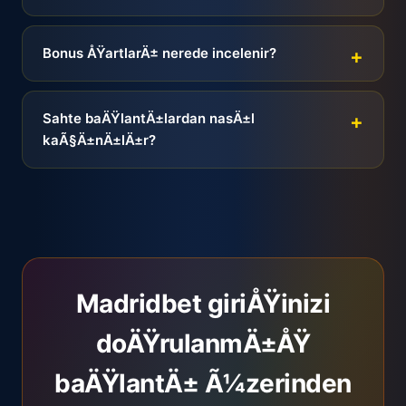
Bonus ÅŸartlarÄ± nerede incelenir?
Sahte baÄŸlantÄ±lardan nasÄ±l
kaÃ§Ä±nÄ±lÄ±r?
Madridbet giriÅŸinizi
doÄŸrulanmÄ±ÅŸ
baÄŸlantÄ± Ã¼zerinden