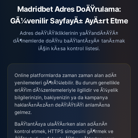
Madridbet Adres DoÄŸrulama:
GÃ¼venilir SayfayÄ± AyÄ±rt Etme
Adres deÄŸiÅŸikliklerinin yaÅŸandÄ±ÄŸÄ±
dÃ¶nemlerde doÄŸru baÄŸlantÄ±yÄ± tanÄ±mak
iÃ§in kÄ±sa kontrol listesi.
Online platformlarda zaman zaman alan adÄ±
yenilemeleri gÃ¶rÃ¼lebilir. Bu durum genellikle
eriÅŸim dÃ¼zenlemeleriyle ilgilidir ve Ã¼yelik
bilgilerinizin, bakiyenizin ya da kampanya
haklarÄ±nÄ±zÄ±n deÄŸiÅŸtiÄŸi anlamÄ±na
gelmez.
BaÄŸlantÄ±ya ulaÅŸÄ±rken alan adÄ±nÄ±
kontrol etmek, HTTPS simgesini gÃ¶rmek ve