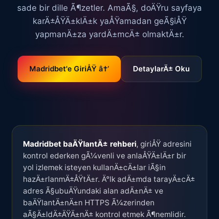
sade bir dille Ã¶zetler. AmaÃ§, doÄŸru sayfaya
karÄ±ÅŸÄ±klÄ±k yaÅŸamadan geÃ§iÅŸ
yapmanÄ±za yardÄ±mcÄ± olmaktÄ±r.
Madridbet'e GiriÅŸ â†’
DetaylarÄ± Oku
Madridbet baÄŸlantÄ± rehberi
, giriÅŸ adresini
kontrol ederken gÃ¼venli ve anlaÅŸÄ±lÄ±r bir
yol izlemek isteyen kullanÄ±cÄ±lar iÃ§in
hazÄ±rlanmÄ±ÅŸtÄ±r. Ä°lk adÄ±mda tarayÄ±cÄ±
adres Ã§ubuÄŸundaki alan adÄ±nÄ± ve
baÄŸlantÄ±nÄ±n HTTPS Ã¼zerinden
aÃ§Ä±ldÄ±ÄŸÄ±nÄ± kontrol etmek Ã¶nemlidir.