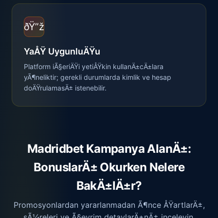
ðŸ”ž
YaÅŸ UygunluÄŸu
Platform iÃ§eriÄŸi yetiÅŸkin kullanÄ±cÄ±lara
yÃ¶neliktir; gerekli durumlarda kimlik ve hesap
doÄŸrulamasÄ± istenebilir.
Madridbet Kampanya AlanÄ±:
BonuslarÄ± Okurken Nelere
BakÄ±lÄ±r?
Promosyonlardan yararlanmadan Ã¶nce ÅŸartlarÄ±,
sÃ¼releri ve Ã§evrim detaylarÄ±nÄ± inceleyin.