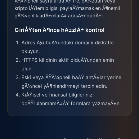
ÅŸÃ¼pheli sayfalarda ÅŸifre, cÃ¼zdan veya
kripto iÅŸlem bilgisi paylaÅŸmamak en Ã¶nemli
gÃ¼venlik adÄ±mlarÄ± arasÄ±ndadÄ±r.
GiriÅŸten Ã¶nce hÄ±zlÄ± kontrol
Adres Ã§ubuÄŸundaki domaini dikkatle
okuyun.
HTTPS kilidinin aktif olduÄŸundan emin
olun.
Eski veya ÅŸÃ¼pheli baÄŸlantÄ±lar yerine
gÃ¼ncel yÃ¶nlendirmeyi tercih edin.
KiÅŸisel ve finansal bilgilerinizi
doÄŸrulanmamÄ±ÅŸ formlara yazmayÄ±n.