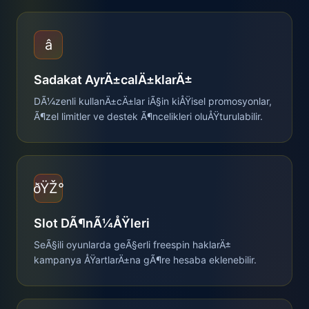
â­
Sadakat AyrÄ±calÄ±klarÄ±
DÃ¼zenli kullanÄ±cÄ±lar iÃ§in kiÅŸisel promosyonlar,
Ã¶zel limitler ve destek Ã¶ncelikleri oluÅŸturulabilir.
ðŸŽ°
Slot DÃ¶nÃ¼ÅŸleri
SeÃ§ili oyunlarda geÃ§erli freespin haklarÄ±
kampanya ÅŸartlarÄ±na gÃ¶re hesaba eklenebilir.