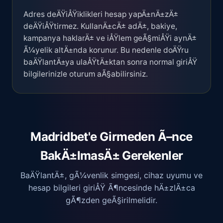
Adres deÄŸiÅŸiklikleri hesap yapÄ±nÄ±zÄ±
deÄŸiÅŸtirmez. KullanÄ±cÄ± adÄ±, bakiye,
kampanya haklarÄ± ve iÅŸlem geÃ§miÅŸi aynÄ±
Ã¼yelik altÄ±nda korunur. Bu nedenle doÄŸru
baÄŸlantÄ±ya ulaÅŸtÄ±ktan sonra normal giriÅŸ
bilgilerinizle oturum aÃ§abilirsiniz.
Madridbet'e Girmeden Ã–nce
BakÄ±lmasÄ± Gerekenler
BaÄŸlantÄ±, gÃ¼venlik simgesi, cihaz uyumu ve
hesap bilgileri giriÅŸ Ã¶ncesinde hÄ±zlÄ±ca
gÃ¶zden geÃ§irilmelidir.