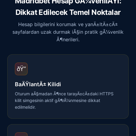
Madridbet Hesap GÃ¼venliÄŸi:
Dikkat Edilecek Temel Noktalar
Hesap bilgilerini korumak ve yanÄ±ltÄ±cÄ±
sayfalardan uzak durmak iÃ§in pratik gÃ¼venlik
Ã¶nerileri.
ðŸ”
BaÄŸlantÄ± Kilidi
Oturum aÃ§madan Ã¶nce tarayÄ±cÄ±daki HTTPS
kilit simgesinin aktif gÃ¶rÃ¼nmesine dikkat
edilmelidir.