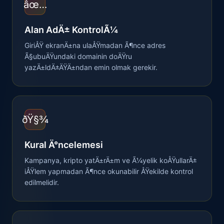
âœ…
Alan AdÄ± KontrolÃ¼
GiriÅŸ ekranÄ±na ulaÅŸmadan Ã¶nce adres
Ã§ubuÄŸundaki domainin doÄŸru
yazÄ±ldÄ±ÄŸÄ±ndan emin olmak gerekir.
ðŸ§¾
Kural Ä°ncelemesi
Kampanya, kripto yatÄ±rÄ±m ve Ã¼yelik koÅŸullarÄ±
iÅŸlem yapmadan Ã¶nce okunabilir ÅŸekilde kontrol
edilmelidir.