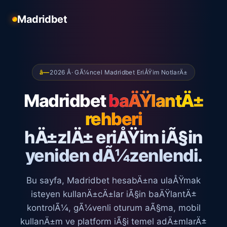
Madridbet
â—
2026 Â· GÃ¼ncel Madridbet EriÅŸim NotlarÄ±
Madridbet
baÄŸlantÄ±
rehberi
hÄ±zlÄ± eriÅŸim iÃ§in
yeniden dÃ¼zenlendi.
Bu sayfa, Madridbet hesabÄ±na ulaÅŸmak
isteyen kullanÄ±cÄ±lar iÃ§in baÄŸlantÄ±
kontrolÃ¼, gÃ¼venli oturum aÃ§ma, mobil
kullanÄ±m ve platform iÃ§i temel adÄ±mlarÄ±