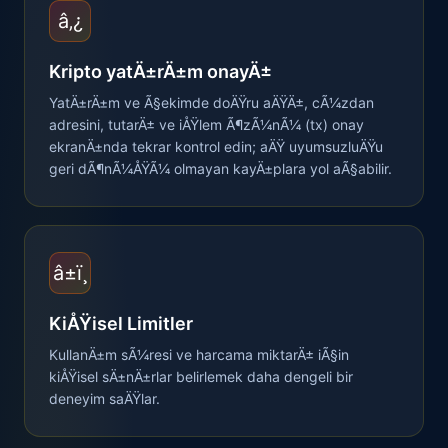
â‚¿
Kripto yatÄ±rÄ±m onayÄ±
YatÄ±rÄ±m ve Ã§ekimde doÄŸru aÄŸÄ±, cÃ¼zdan
adresini, tutarÄ± ve iÅŸlem Ã¶zÃ¼nÃ¼ (tx) onay
ekranÄ±nda tekrar kontrol edin; aÄŸ uyumsuzluÄŸu
geri dÃ¶nÃ¼ÅŸÃ¼ olmayan kayÄ±plara yol aÃ§abilir.
â±ï¸
KiÅŸisel Limitler
KullanÄ±m sÃ¼resi ve harcama miktarÄ± iÃ§in
kiÅŸisel sÄ±nÄ±rlar belirlemek daha dengeli bir
deneyim saÄŸlar.