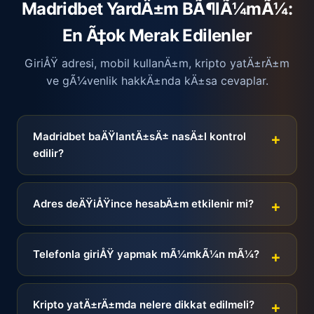
Madridbet YardÄ±m BÃ¶lÃ¼mÃ¼:
En Ã‡ok Merak Edilenler
GiriÅŸ adresi, mobil kullanÄ±m, kripto yatÄ±rÄ±m
ve gÃ¼venlik hakkÄ±nda kÄ±sa cevaplar.
Madridbet baÄŸlantÄ±sÄ± nasÄ±l kontrol
edilir?
Adres deÄŸiÅŸince hesabÄ±m etkilenir mi?
Telefonla giriÅŸ yapmak mÃ¼mkÃ¼n mÃ¼?
Kripto yatÄ±rÄ±mda nelere dikkat edilmeli?