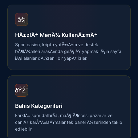
âš¡
HÄ±zlÄ± MenÃ¼ KullanÄ±mÄ±
Spor, casino, kripto yatÄ±rÄ±m ve destek
bÃ¶lÃ¼mleri arasÄ±nda geÃ§iÅŸ yapmak iÃ§in sayfa
iÃ§i alanlar dÃ¼zenli bir yapÄ± izler.
ðŸŽ¯
Bahis Kategorileri
FarklÄ± spor dallarÄ±, maÃ§ Ã¶ncesi pazarlar ve
canlÄ± karÅŸÄ±laÅŸmalar tek panel Ã¼zerinden takip
edilebilir.