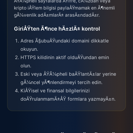
ÅŸÃ¼pheli sayfalarda ÅŸifre, cÃ¼zdan veya
kripto iÅŸlem bilgisi paylaÅŸmamak en Ã¶nemli
gÃ¼venlik adÄ±mlarÄ± arasÄ±ndadÄ±r.
GiriÅŸten Ã¶nce hÄ±zlÄ± kontrol
Adres Ã§ubuÄŸundaki domaini dikkatle
okuyun.
HTTPS kilidinin aktif olduÄŸundan emin
olun.
Eski veya ÅŸÃ¼pheli baÄŸlantÄ±lar yerine
gÃ¼ncel yÃ¶nlendirmeyi tercih edin.
KiÅŸisel ve finansal bilgilerinizi
doÄŸrulanmamÄ±ÅŸ formlara yazmayÄ±n.