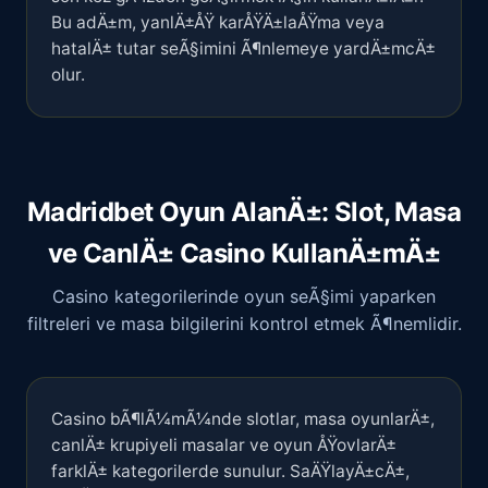
Bu adÄ±m, yanlÄ±ÅŸ karÅŸÄ±laÅŸma veya
hatalÄ± tutar seÃ§imini Ã¶nlemeye yardÄ±mcÄ±
olur.
Madridbet Oyun AlanÄ±: Slot, Masa
ve CanlÄ± Casino KullanÄ±mÄ±
Casino kategorilerinde oyun seÃ§imi yaparken
filtreleri ve masa bilgilerini kontrol etmek Ã¶nemlidir.
Casino bÃ¶lÃ¼mÃ¼nde slotlar, masa oyunlarÄ±,
canlÄ± krupiyeli masalar ve oyun ÅŸovlarÄ±
farklÄ± kategorilerde sunulur. SaÄŸlayÄ±cÄ±,