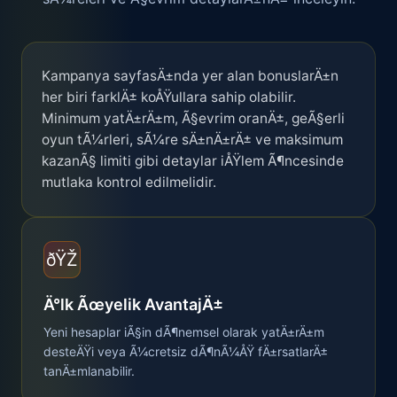
Kampanya sayfasÄ±nda yer alan bonuslarÄ±n
her biri farklÄ± koÅŸullara sahip olabilir.
Minimum yatÄ±rÄ±m, Ã§evrim oranÄ±, geÃ§erli
oyun tÃ¼rleri, sÃ¼re sÄ±nÄ±rÄ± ve maksimum
kazanÃ§ limiti gibi detaylar iÅŸlem Ã¶ncesinde
mutlaka kontrol edilmelidir.
ðŸŽ
Ä°lk Ãœyelik AvantajÄ±
Yeni hesaplar iÃ§in dÃ¶nemsel olarak yatÄ±rÄ±m
desteÄŸi veya Ã¼cretsiz dÃ¶nÃ¼ÅŸ fÄ±rsatlarÄ±
tanÄ±mlanabilir.