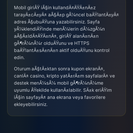
Mobil giriÅŸ iÃ§in kullandÄ±ÄŸÄ±nÄ±z
tarayÄ±cÄ±yÄ± aÃ§Ä±p gÃ¼ncel baÄŸlantÄ±yÄ±
adres Ã§ubuÄŸuna yazabilirsiniz. Sayfa
yÃ¼klendiÄŸinde menÃ¼lerin dÃ¼zgÃ¼n
aÃ§Ä±ldÄ±ÄŸÄ±nÄ±, giriÅŸ alanÄ±nÄ±n
gÃ¶rÃ¼nÃ¼r olduÄŸunu ve HTTPS
baÄŸlantÄ±sÄ±nÄ±n aktif olduÄŸunu kontrol
edin.
Oturum aÃ§tÄ±ktan sonra kupon ekranÄ±,
canlÄ± casino, kripto yatÄ±rÄ±m sayfalarÄ± ve
destek menÃ¼sÃ¼ mobil gÃ¶rÃ¼nÃ¼me
uyumlu ÅŸekilde kullanÄ±labilir. SÄ±k eriÅŸim
iÃ§in sayfayÄ± ana ekrana veya favorilere
ekleyebilirsiniz.