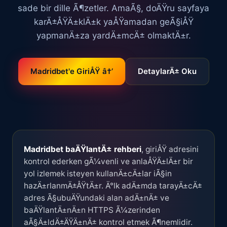
sade bir dille Ã¶zetler. AmaÃ§, doÄŸru sayfaya
karÄ±ÅŸÄ±klÄ±k yaÅŸamadan geÃ§iÅŸ
yapmanÄ±za yardÄ±mcÄ± olmaktÄ±r.
Madridbet'e GiriÅŸ â†’
DetaylarÄ± Oku
Madridbet baÄŸlantÄ± rehberi
, giriÅŸ adresini
kontrol ederken gÃ¼venli ve anlaÅŸÄ±lÄ±r bir
yol izlemek isteyen kullanÄ±cÄ±lar iÃ§in
hazÄ±rlanmÄ±ÅŸtÄ±r. Ä°lk adÄ±mda tarayÄ±cÄ±
adres Ã§ubuÄŸundaki alan adÄ±nÄ± ve
baÄŸlantÄ±nÄ±n HTTPS Ã¼zerinden
aÃ§Ä±ldÄ±ÄŸÄ±nÄ± kontrol etmek Ã¶nemlidir.