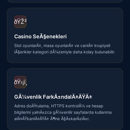
ðŸŽ²
Casino SeÃ§enekleri
Slot oyunlarÄ±, masa oyunlarÄ± ve canlÄ± krupiyeli
iÃ§erikler kategori dÃ¼zeniyle daha kolay bulunabilir.
ðŸ›¡ï¸
GÃ¼venlik FarkÄ±ndalÄ±ÄŸÄ±
Adres doÄŸrulama, HTTPS kontrolÃ¼ ve hesap
bilgilerini yalnÄ±zca gÃ¼venilir sayfalarda kullanma
alÄ±ÅŸkanlÄ±ÄŸÄ± Ã¶ne Ã§Ä±karÄ±lÄ±r.