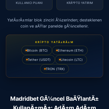
KULLANICI PUANI
KRÄ°PTO YATIRIM
YatÄ±rÄ±mlar blok zinciri Ã¼zerinden; desteklenen
coin ve aÄŸlar panelde gÃ¼ncellenir.
KRIPTO YATÄ±RÄ±M
Bitcoin (BTC)
Ethereum (ETH)
Tether (USDT)
Litecoin (LTC)
TRON (TRX)
Madridbet GÃ¼ncel BaÄŸlantÄ±
KullanÄ±mÄ±: AdÄ±m AdÄ±m