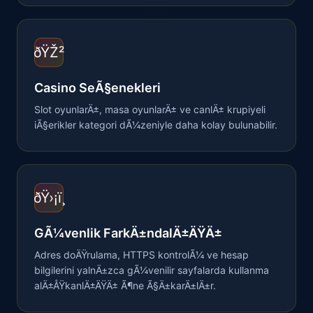
ðŸŽ²
Casino SeÃ§enekleri
Slot oyunlarÄ±, masa oyunlarÄ± ve canlÄ± krupiyeli
iÃ§erikler kategori dÃ¼zeniyle daha kolay bulunabilir.
ðŸ›¡ï¸
GÃ¼venlik FarkÄ±ndalÄ±ÄŸÄ±
Adres doÄŸrulama, HTTPS kontrolÃ¼ ve hesap
bilgilerini yalnÄ±zca gÃ¼venilir sayfalarda kullanma
alÄ±ÅŸkanlÄ±ÄŸÄ± Ã¶ne Ã§Ä±karÄ±lÄ±r.