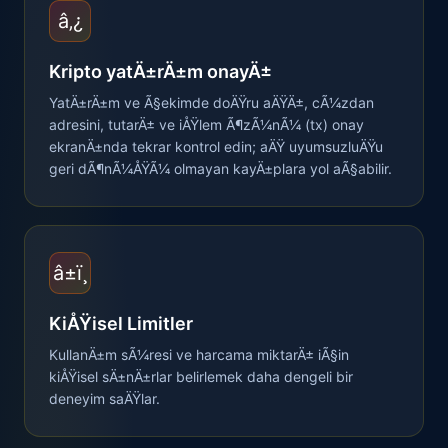
â‚¿
Kripto yatÄ±rÄ±m onayÄ±
YatÄ±rÄ±m ve Ã§ekimde doÄŸru aÄŸÄ±, cÃ¼zdan
adresini, tutarÄ± ve iÅŸlem Ã¶zÃ¼nÃ¼ (tx) onay
ekranÄ±nda tekrar kontrol edin; aÄŸ uyumsuzluÄŸu
geri dÃ¶nÃ¼ÅŸÃ¼ olmayan kayÄ±plara yol aÃ§abilir.
â±ï¸
KiÅŸisel Limitler
KullanÄ±m sÃ¼resi ve harcama miktarÄ± iÃ§in
kiÅŸisel sÄ±nÄ±rlar belirlemek daha dengeli bir
deneyim saÄŸlar.