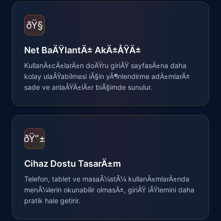
ðŸ§­
Net BaÄŸlantÄ± AkÄ±ÅŸÄ±
KullanÄ±cÄ±larÄ±n doÄŸru giriÅŸ sayfasÄ±na daha
kolay ulaÅŸabilmesi iÃ§in yÃ¶nlendirme adÄ±mlarÄ±
sade ve anlaÅŸÄ±lÄ±r biÃ§imde sunulur.
ðŸ“±
Cihaz Dostu TasarÄ±m
Telefon, tablet ve masaÃ¼stÃ¼ kullanÄ±mlarÄ±nda
menÃ¼lerin okunabilir olmasÄ±, giriÅŸ iÅŸlemini daha
pratik hale getirir.