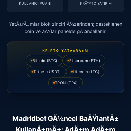
KULLANICI PUANI
KRÄ°PTO YATIRIM
YatÄ±rÄ±mlar blok zinciri Ã¼zerinden; desteklenen
coin ve aÄŸlar panelde gÃ¼ncellenir.
KRIPTO YATÄ±RÄ±M
Bitcoin (BTC)
Ethereum (ETH)
Tether (USDT)
Litecoin (LTC)
TRON (TRX)
Madridbet GÃ¼ncel BaÄŸlantÄ±
KullanÄ±mÄ±: AdÄ±m AdÄ±m