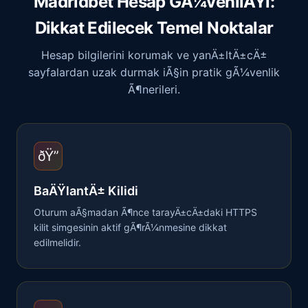
Madridbet Hesap GÃ¼venliÄŸi:
Dikkat Edilecek Temel Noktalar
Hesap bilgilerini korumak ve yanÄ±ltÄ±cÄ±
sayfalardan uzak durmak iÃ§in pratik gÃ¼venlik
Ã¶nerileri.
ðŸ”
BaÄŸlantÄ± Kilidi
Oturum aÃ§madan Ã¶nce tarayÄ±cÄ±daki HTTPS
kilit simgesinin aktif gÃ¶rÃ¼nmesine dikkat
edilmelidir.