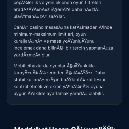
popÃ¼lerlik ve yeni eklenen oyun filtreleri
aradÄ±ÄŸÄ±nÄ±z iÃ§eriÄŸe daha hÄ±zlÄ±
ulaÅŸmanÄ±zÄ± saÄŸlar.
CanlÄ± casino masasÄ±na katÄ±lmadan Ã¶nce
minimum-maksimum limitleri, oyun
kurallarÄ±nÄ± ve masa yoÄŸunluÄŸunu
incelemek daha bilinÃ§li bir tercih yapmanÄ±za
yardÄ±mcÄ± olur.
Mobil cihazlarda oyunlar Ã§oÄŸunlukla
tarayÄ±cÄ± Ã¼zerinden Ã§alÄ±ÅŸÄ±r. Daha
stabil kullanÄ±m iÃ§in baÄŸlantÄ± kalitesini
kontrol etmek ve ekran yÃ¶nÃ¼nÃ¼ oyuna
uygun ÅŸekilde ayarlamak yararlÄ± olabilir.