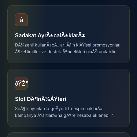
â­
Sadakat AyrÄ±calÄ±klarÄ±
DÃ¼zenli kullanÄ±cÄ±lar iÃ§in kiÅŸisel promosyonlar,
Ã¶zel limitler ve destek Ã¶ncelikleri oluÅŸturulabilir.
ðŸŽ°
Slot DÃ¶nÃ¼ÅŸleri
SeÃ§ili oyunlarda geÃ§erli freespin haklarÄ±
kampanya ÅŸartlarÄ±na gÃ¶re hesaba eklenebilir.