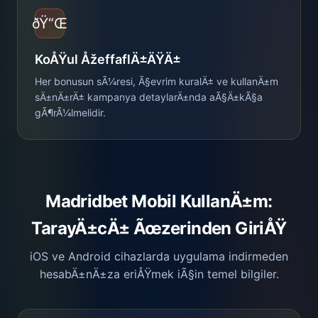
ðŸ“Œ
KoÅŸul ÅžeffaflÄ±ÄŸÄ±
Her bonusun sÃ¼resi, Ã§evrim kuralÄ± ve kullanÄ±m
sÄ±nÄ±rÄ± kampanya detaylarÄ±nda aÃ§Ä±kÃ§a
gÃ¶rÃ¼lmelidir.
Madridbet Mobil KullanÄ±m:
TarayÄ±cÄ± Ãœzerinden GiriÅŸ
iOS ve Android cihazlarda uygulama indirmeden
hesabÄ±nÄ±za eriÅŸmek iÃ§in temel bilgiler.