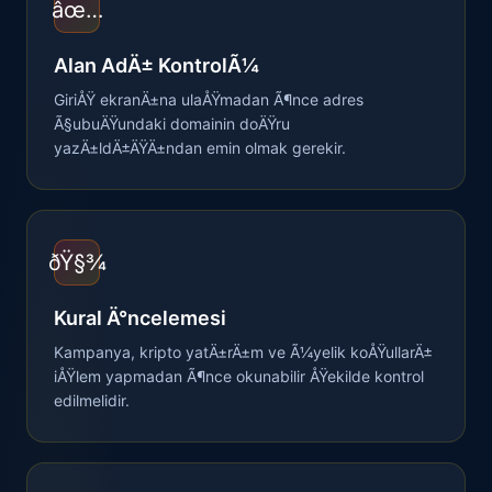
âœ…
Alan AdÄ± KontrolÃ¼
GiriÅŸ ekranÄ±na ulaÅŸmadan Ã¶nce adres
Ã§ubuÄŸundaki domainin doÄŸru
yazÄ±ldÄ±ÄŸÄ±ndan emin olmak gerekir.
ðŸ§¾
Kural Ä°ncelemesi
Kampanya, kripto yatÄ±rÄ±m ve Ã¼yelik koÅŸullarÄ±
iÅŸlem yapmadan Ã¶nce okunabilir ÅŸekilde kontrol
edilmelidir.