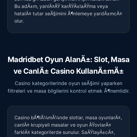
Bu adÄ±m, yanlÄ±ÅŸ karÅŸÄ±laÅŸma veya
hatalÄ± tutar seÃ§imini Ã¶nlemeye yardÄ±mcÄ±
olur.
Madridbet Oyun AlanÄ±: Slot, Masa
ve CanlÄ± Casino KullanÄ±mÄ±
Casino kategorilerinde oyun seÃ§imi yaparken
filtreleri ve masa bilgilerini kontrol etmek Ã¶nemlidir.
Casino bÃ¶lÃ¼mÃ¼nde slotlar, masa oyunlarÄ±,
canlÄ± krupiyeli masalar ve oyun ÅŸovlarÄ±
farklÄ± kategorilerde sunulur. SaÄŸlayÄ±cÄ±,