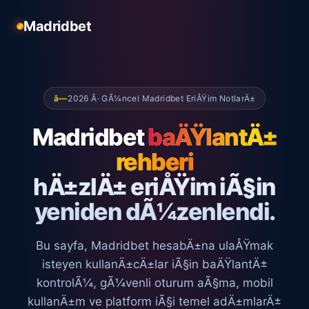
Madridbet
â—
2026 Â· GÃ¼ncel Madridbet EriÅŸim NotlarÄ±
Madridbet
baÄŸlantÄ±
rehberi
hÄ±zlÄ± eriÅŸim iÃ§in
yeniden dÃ¼zenlendi.
Bu sayfa, Madridbet hesabÄ±na ulaÅŸmak
isteyen kullanÄ±cÄ±lar iÃ§in baÄŸlantÄ±
kontrolÃ¼, gÃ¼venli oturum aÃ§ma, mobil
kullanÄ±m ve platform iÃ§i temel adÄ±mlarÄ±