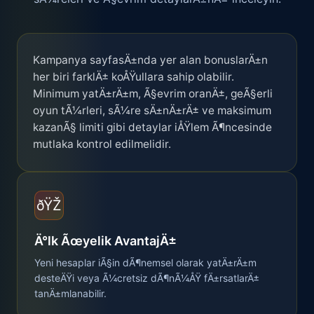
Kampanya sayfasÄ±nda yer alan bonuslarÄ±n
her biri farklÄ± koÅŸullara sahip olabilir.
Minimum yatÄ±rÄ±m, Ã§evrim oranÄ±, geÃ§erli
oyun tÃ¼rleri, sÃ¼re sÄ±nÄ±rÄ± ve maksimum
kazanÃ§ limiti gibi detaylar iÅŸlem Ã¶ncesinde
mutlaka kontrol edilmelidir.
ðŸŽ
Ä°lk Ãœyelik AvantajÄ±
Yeni hesaplar iÃ§in dÃ¶nemsel olarak yatÄ±rÄ±m
desteÄŸi veya Ã¼cretsiz dÃ¶nÃ¼ÅŸ fÄ±rsatlarÄ±
tanÄ±mlanabilir.