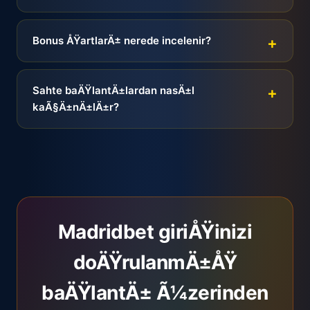
Bonus ÅŸartlarÄ± nerede incelenir?
Sahte baÄŸlantÄ±lardan nasÄ±l
kaÃ§Ä±nÄ±lÄ±r?
Madridbet giriÅŸinizi
doÄŸrulanmÄ±ÅŸ
baÄŸlantÄ± Ã¼zerinden