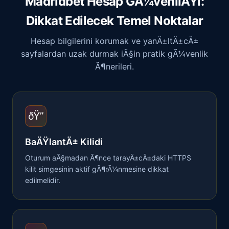
Madridbet Hesap GÃ¼venliÄŸi:
Dikkat Edilecek Temel Noktalar
Hesap bilgilerini korumak ve yanÄ±ltÄ±cÄ±
sayfalardan uzak durmak iÃ§in pratik gÃ¼venlik
Ã¶nerileri.
ðŸ”
BaÄŸlantÄ± Kilidi
Oturum aÃ§madan Ã¶nce tarayÄ±cÄ±daki HTTPS
kilit simgesinin aktif gÃ¶rÃ¼nmesine dikkat
edilmelidir.