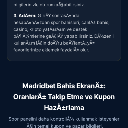
bilgilerinizle oturum aÃ§abilirsiniz.
3. AdÄ±m:
GiriÅŸ sonrasÄ±nda
hesabÄ±nÄ±zdan spor bahisleri, canlÄ± bahis,
casino, kripto yatÄ±rÄ±m ve destek
bÃ¶lÃ¼mlerine geÃ§iÅŸ yapabilirsiniz. DÃ¼zenli
kullanÄ±m iÃ§in doÄŸru baÄŸlantÄ±yÄ±
favorilerinize eklemek faydalÄ± olur.
Madridbet Bahis EkranÄ±:
OranlarÄ± Takip Etme ve Kupon
HazÄ±rlama
Spor panelini daha kontrollÃ¼ kullanmak isteyenler
iÃ§in temel kupon ve pazar bilgileri.