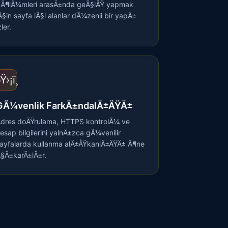
Ã¶lÃ¼mleri arasÄ±nda geÃ§iÅŸ yapmak
Ã§in sayfa iÃ§i alanlar dÃ¼zenli bir yapÄ±
zler.
Ÿ›¡ï¸
GÃ¼venlik FarkÄ±ndalÄ±ÄŸÄ±
dres doÄŸrulama, HTTPS kontrolÃ¼ ve
esap bilgilerini yalnÄ±zca gÃ¼venilir
ayfalarda kullanma alÄ±ÅŸkanlÄ±ÄŸÄ± Ã¶ne
§Ä±karÄ±lÄ±r.