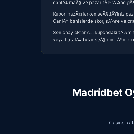
canlÄ± maÃ§ ve pazar tÃ¼rÃ¼ne gÃ¶r
Kupon hazÄ±rlarken seÃ§tiÄŸiniz pa
CanlÄ± bahislerde skor, sÃ¼re ve ora
Son onay ekranÄ±, kupondaki tÃ¼m s
veya hatalÄ± tutar seÃ§imini Ã¶nle
Madridbet O
Casino kate