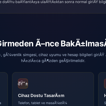
 doÄŸru baÄŸlantÄ±ya ulaÅŸtÄ±ktan sonra normal giriÅŸ bilgile
Girmeden Ã–nce BakÄ±lmas
, gÃ¼venlik simgesi, cihaz uyumu ve hesap bilgileri giriÅŸ
hÄ±zlÄ±ca gÃ¶zden geÃ§irilmelidir.
ðŸ“±
Cihaz Dostu TasarÄ±m
a
Telefon, tablet ve masaÃ¼stÃ¼
S