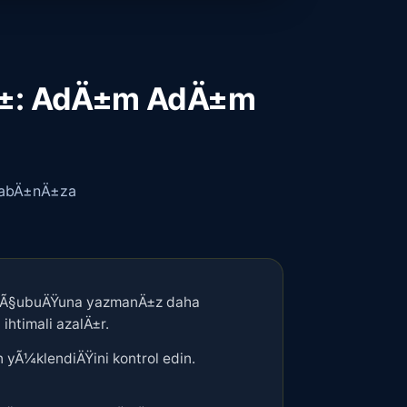
Ä±: AdÄ±m AdÄ±m
sabÄ±nÄ±za
Ä± Ã§ubuÄŸuna yazmanÄ±z daha
htimali azalÄ±r.
yÃ¼klendiÄŸini kontrol edin.