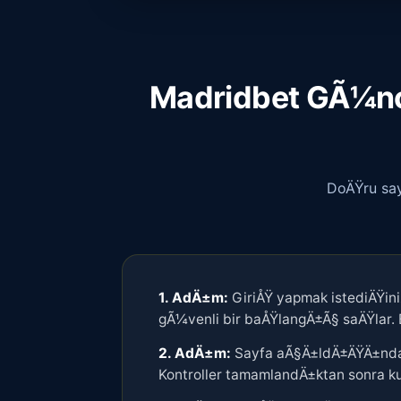
Madridbet GÃ¼n
DoÄŸru sa
1. AdÄ±m:
GiriÅŸ yapmak istediÄŸi
gÃ¼venli bir baÅŸlangÄ±Ã§ saÄŸlar.
2. AdÄ±m:
Sayfa aÃ§Ä±ldÄ±ÄŸÄ±nda k
Kontroller tamamlandÄ±ktan sonra kul