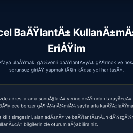
cel BaÄŸlantÄ± KullanÄ±m
EriÅŸim
yfaya ulaÅŸmak, gÃ¼venli baÄŸlantÄ±yÄ± gÃ¶rmek ve he
sorunsuz giriÅŸ yapmak iÃ§in kÄ±sa yol haritasÄ±.
nizde adresi arama sonuÃ§larÄ± yerine doÄŸrudan tarayÄ±c
 BÃ¶ylece benzer gÃ¶rÃ¼nÃ¼mlÃ¼ sayfalarla karÅŸÄ±laÅŸma i
ilit simgesini, alan adÄ±nÄ± ve baÄŸlantÄ±nÄ±n dÃ¼zgÃ¼n 
lanÄ±cÄ± bilgilerinizle oturum aÃ§abilirsiniz.