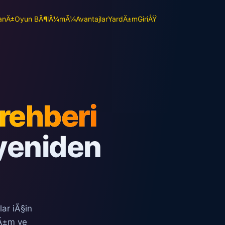
lanÄ±
Oyun BÃ¶lÃ¼mÃ¼
Avantajlar
YardÄ±m
GiriÅŸ
rehberi
yeniden
ar iÃ§in
nÄ±m ve