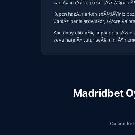
canlÄ± maÃ§ ve pazar tÃ¼rÃ¼ne gÃ¶r
Kupon hazÄ±rlarken seÃ§tiÄŸiniz pa
CanlÄ± bahislerde skor, sÃ¼re ve ora
Son onay ekranÄ±, kupondaki tÃ¼m s
veya hatalÄ± tutar seÃ§imini Ã¶nle
Madridbet O
Casino kate