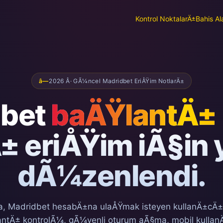
Kontrol NoktalarÄ±
Bahis A
â—
2026 Â· GÃ¼ncel Madridbet EriÅŸim NotlarÄ±
dbet
baÄŸlantÄ± 
± eriÅŸim iÃ§in 
dÃ¼zenlendi.
a, Madridbet hesabÄ±na ulaÅŸmak isteyen kullanÄ±cÄ±l
ntÄ± kontrolÃ¼, gÃ¼venli oturum aÃ§ma, mobil kulla