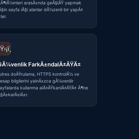
Ã¶lÃ¼mleri arasÄ±nda geÃ§iÅŸ yapmak
Ã§in sayfa iÃ§i alanlar dÃ¼zenli bir yapÄ±
zler.
Ÿ›¡ï¸
GÃ¼venlik FarkÄ±ndalÄ±ÄŸÄ±
dres doÄŸrulama, HTTPS kontrolÃ¼ ve
esap bilgilerini yalnÄ±zca gÃ¼venilir
ayfalarda kullanma alÄ±ÅŸkanlÄ±ÄŸÄ± Ã¶ne
§Ä±karÄ±lÄ±r.