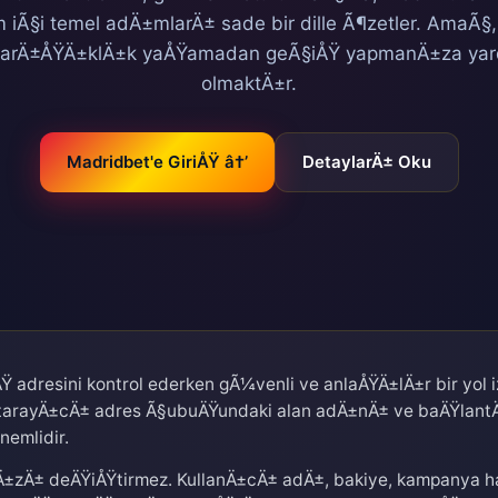
m iÃ§i temel adÄ±mlarÄ± sade bir dille Ã¶zetler. AmaÃ§
karÄ±ÅŸÄ±klÄ±k yaÅŸamadan geÃ§iÅŸ yapmanÄ±za y
olmaktÄ±r.
Madridbet'e GiriÅŸ â†’
DetaylarÄ± Oku
iÅŸ adresini kontrol ederken gÃ¼venli ve anlaÅŸÄ±lÄ±r bir yol 
 tarayÄ±cÄ± adres Ã§ubuÄŸundaki alan adÄ±nÄ± ve baÄŸlan
emlidir.
nÄ±zÄ± deÄŸiÅŸtirmez. KullanÄ±cÄ± adÄ±, bakiye, kampanya h