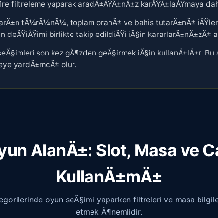
e filtreleme yaparak aradÄ±ÄŸÄ±nÄ±z karÅŸÄ±laÅŸmaya daha 
zarÄ±n tÃ¼rÃ¼nÃ¼, toplam oranÄ± ve bahis tutarÄ±nÄ± iÅŸlem
n deÄŸiÅŸimi birlikte takip edildiÄŸi iÃ§in kararlarÄ±nÄ±zÄ± 
eÃ§imleri son kez gÃ¶zden geÃ§irmek iÃ§in kullanÄ±lÄ±r. B
meye yardÄ±mcÄ± olur.
yun AlanÄ±: Slot, Masa ve C
KullanÄ±mÄ±
gorilerinde oyun seÃ§imi yaparken filtreleri ve masa bilgile
etmek Ã¶nemlidir.