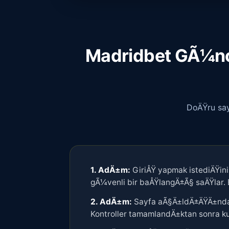
Madridbet GÃ¼n
DoÄŸru sa
1. AdÄ±m:
GiriÅŸ yapmak istediÄŸi
gÃ¼venli bir baÅŸlangÄ±Ã§ saÄŸlar.
2. AdÄ±m:
Sayfa aÃ§Ä±ldÄ±ÄŸÄ±nda k
Kontroller tamamlandÄ±ktan sonra kul