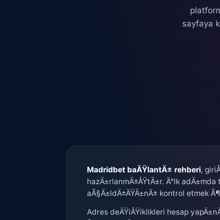
platfor
sayfaya 
Madridbet baÄŸlantÄ± rehberi
, gir
hazÄ±rlanmÄ±ÅŸtÄ±r. Ä°lk adÄ±mda
aÃ§Ä±ldÄ±ÄŸÄ±nÄ± kontrol etmek Ã¶n
Adres deÄŸiÅŸiklikleri hesap yapÄ±