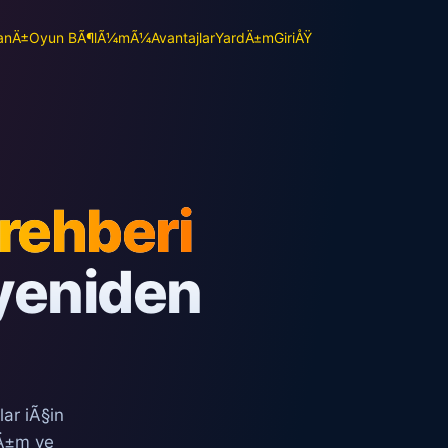
lanÄ±
Oyun BÃ¶lÃ¼mÃ¼
Avantajlar
YardÄ±m
GiriÅŸ
rehberi
yeniden
ar iÃ§in
nÄ±m ve