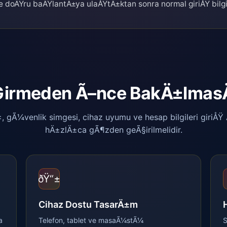
 doÄŸru baÄŸlantÄ±ya ulaÅŸtÄ±ktan sonra normal giriÅŸ bilgile
Girmeden Ã–nce BakÄ±lmas
, gÃ¼venlik simgesi, cihaz uyumu ve hesap bilgileri giriÅŸ
hÄ±zlÄ±ca gÃ¶zden geÃ§irilmelidir.
ðŸ“±
Cihaz Dostu TasarÄ±m
a
Telefon, tablet ve masaÃ¼stÃ¼
S