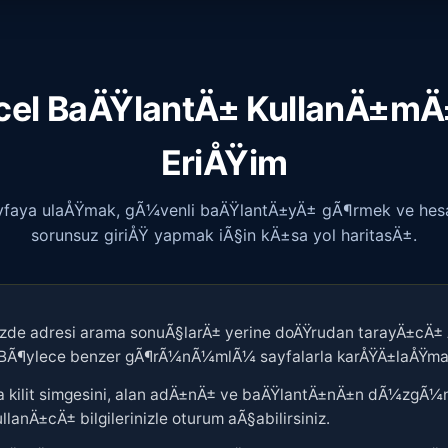
cel BaÄŸlantÄ± KullanÄ±m
EriÅŸim
yfaya ulaÅŸmak, gÃ¼venli baÄŸlantÄ±yÄ± gÃ¶rmek ve he
sorunsuz giriÅŸ yapmak iÃ§in kÄ±sa yol haritasÄ±.
nizde adresi arama sonuÃ§larÄ± yerine doÄŸrudan tarayÄ±c
 BÃ¶ylece benzer gÃ¶rÃ¼nÃ¼mlÃ¼ sayfalarla karÅŸÄ±laÅŸma i
ilit simgesini, alan adÄ±nÄ± ve baÄŸlantÄ±nÄ±n dÃ¼zgÃ¼n 
lanÄ±cÄ± bilgilerinizle oturum aÃ§abilirsiniz.