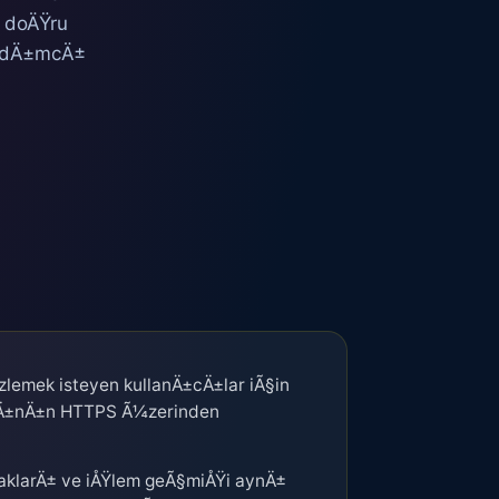
, doÄŸru
ardÄ±mcÄ±
izlemek isteyen kullanÄ±cÄ±lar iÃ§in
tÄ±nÄ±n HTTPS Ã¼zerinden
aklarÄ± ve iÅŸlem geÃ§miÅŸi aynÄ±