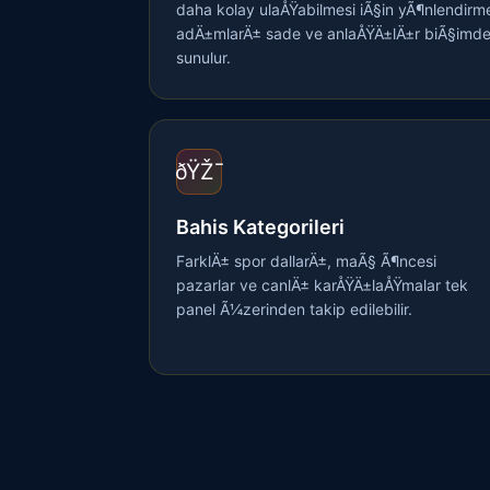
daha kolay ulaÅŸabilmesi iÃ§in yÃ¶nlendirm
adÄ±mlarÄ± sade ve anlaÅŸÄ±lÄ±r biÃ§imd
sunulur.
ðŸŽ¯
Bahis Kategorileri
FarklÄ± spor dallarÄ±, maÃ§ Ã¶ncesi
pazarlar ve canlÄ± karÅŸÄ±laÅŸmalar tek
panel Ã¼zerinden takip edilebilir.