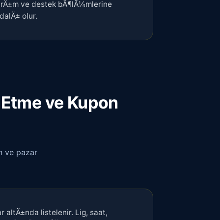
Ä±rÄ±m ve destek bÃ¶lÃ¼mlerine
dalÄ± olur.
 Etme ve Kupon
n ve pazar
ltÄ±nda listelenir. Lig, saat,