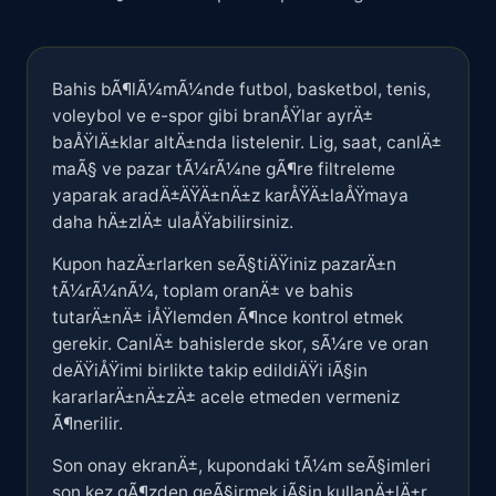
Bahis bÃ¶lÃ¼mÃ¼nde futbol, basketbol, tenis,
voleybol ve e-spor gibi branÅŸlar ayrÄ±
baÅŸlÄ±klar altÄ±nda listelenir. Lig, saat, canlÄ±
maÃ§ ve pazar tÃ¼rÃ¼ne gÃ¶re filtreleme
yaparak aradÄ±ÄŸÄ±nÄ±z karÅŸÄ±laÅŸmaya
daha hÄ±zlÄ± ulaÅŸabilirsiniz.
Kupon hazÄ±rlarken seÃ§tiÄŸiniz pazarÄ±n
tÃ¼rÃ¼nÃ¼, toplam oranÄ± ve bahis
tutarÄ±nÄ± iÅŸlemden Ã¶nce kontrol etmek
gerekir. CanlÄ± bahislerde skor, sÃ¼re ve oran
deÄŸiÅŸimi birlikte takip edildiÄŸi iÃ§in
kararlarÄ±nÄ±zÄ± acele etmeden vermeniz
Ã¶nerilir.
Son onay ekranÄ±, kupondaki tÃ¼m seÃ§imleri
son kez gÃ¶zden geÃ§irmek iÃ§in kullanÄ±lÄ±r.