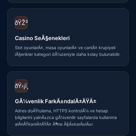
ðŸŽ²
Casino SeÃ§enekleri
Slot oyunlarÄ±, masa oyunlarÄ± ve canlÄ± krupiyeli
iÃ§erikler kategori dÃ¼zeniyle daha kolay bulunabilir.
ðŸ›¡ï¸
GÃ¼venlik FarkÄ±ndalÄ±ÄŸÄ±
Adres doÄŸrulama, HTTPS kontrolÃ¼ ve hesap
bilgilerini yalnÄ±zca gÃ¼venilir sayfalarda kullanma
alÄ±ÅŸkanlÄ±ÄŸÄ± Ã¶ne Ã§Ä±karÄ±lÄ±r.