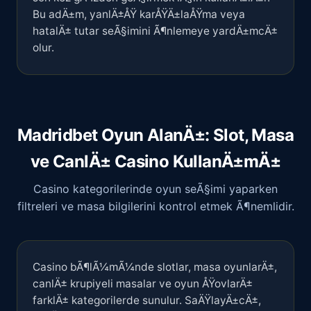
Bu adÄ±m, yanlÄ±ÅŸ karÅŸÄ±laÅŸma veya
hatalÄ± tutar seÃ§imini Ã¶nlemeye yardÄ±mcÄ±
olur.
Madridbet Oyun AlanÄ±: Slot, Masa
ve CanlÄ± Casino KullanÄ±mÄ±
Casino kategorilerinde oyun seÃ§imi yaparken
filtreleri ve masa bilgilerini kontrol etmek Ã¶nemlidir.
Casino bÃ¶lÃ¼mÃ¼nde slotlar, masa oyunlarÄ±,
canlÄ± krupiyeli masalar ve oyun ÅŸovlarÄ±
farklÄ± kategorilerde sunulur. SaÄŸlayÄ±cÄ±,