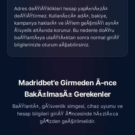
Adres deÄŸiÅŸiklikleri hesap yapÄ±nÄ±zÄ±
deÄŸiÅŸtirmez. KullanÄ±cÄ± adÄ±, bakiye,
kampanya haklarÄ± ve iÅŸlem geÃ§miÅŸi aynÄ±
Ã¼yelik altÄ±nda korunur. Bu nedenle doÄŸru
baÄŸlantÄ±ya ulaÅŸtÄ±ktan sonra normal giriÅŸ
bilgilerinizle oturum aÃ§abilirsiniz.
Madridbet'e Girmeden Ã–nce
BakÄ±lmasÄ± Gerekenler
BaÄŸlantÄ±, gÃ¼venlik simgesi, cihaz uyumu ve
hesap bilgileri giriÅŸ Ã¶ncesinde hÄ±zlÄ±ca
gÃ¶zden geÃ§irilmelidir.