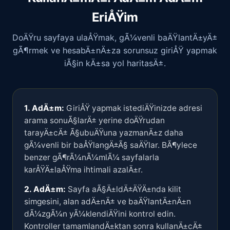
EriÅŸim
DoÄŸru sayfaya ulaÅŸmak, gÃ¼venli baÄŸlantÄ±yÄ±
gÃ¶rmek ve hesabÄ±nÄ±za sorunsuz giriÅŸ yapmak
iÃ§in kÄ±sa yol haritasÄ±.
1. AdÄ±m:
GiriÅŸ yapmak istediÄŸinizde adresi
arama sonuÃ§larÄ± yerine doÄŸrudan
tarayÄ±cÄ± Ã§ubuÄŸuna yazmanÄ±z daha
gÃ¼venli bir baÅŸlangÄ±Ã§ saÄŸlar. BÃ¶ylece
benzer gÃ¶rÃ¼nÃ¼mlÃ¼ sayfalarla
karÅŸÄ±laÅŸma ihtimali azalÄ±r.
2. AdÄ±m:
Sayfa aÃ§Ä±ldÄ±ÄŸÄ±nda kilit
simgesini, alan adÄ±nÄ± ve baÄŸlantÄ±nÄ±n
dÃ¼zgÃ¼n yÃ¼klendiÄŸini kontrol edin.
Kontroller tamamlandÄ±ktan sonra kullanÄ±cÄ±