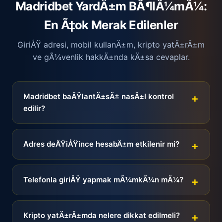
Madridbet YardÄ±m BÃ¶lÃ¼mÃ¼:
En Ã‡ok Merak Edilenler
GiriÅŸ adresi, mobil kullanÄ±m, kripto yatÄ±rÄ±m
ve gÃ¼venlik hakkÄ±nda kÄ±sa cevaplar.
Madridbet baÄŸlantÄ±sÄ± nasÄ±l kontrol
edilir?
Adres deÄŸiÅŸince hesabÄ±m etkilenir mi?
Telefonla giriÅŸ yapmak mÃ¼mkÃ¼n mÃ¼?
Kripto yatÄ±rÄ±mda nelere dikkat edilmeli?