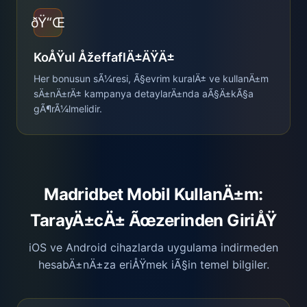
ðŸ“Œ
KoÅŸul ÅžeffaflÄ±ÄŸÄ±
Her bonusun sÃ¼resi, Ã§evrim kuralÄ± ve kullanÄ±m
sÄ±nÄ±rÄ± kampanya detaylarÄ±nda aÃ§Ä±kÃ§a
gÃ¶rÃ¼lmelidir.
Madridbet Mobil KullanÄ±m:
TarayÄ±cÄ± Ãœzerinden GiriÅŸ
iOS ve Android cihazlarda uygulama indirmeden
hesabÄ±nÄ±za eriÅŸmek iÃ§in temel bilgiler.