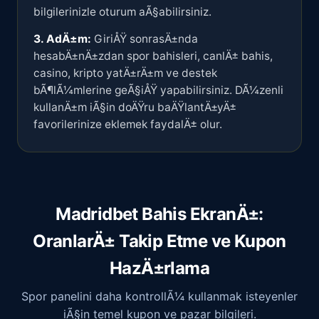
bilgilerinizle oturum aÃ§abilirsiniz.
3. AdÄ±m:
GiriÅŸ sonrasÄ±nda
hesabÄ±nÄ±zdan spor bahisleri, canlÄ± bahis,
casino, kripto yatÄ±rÄ±m ve destek
bÃ¶lÃ¼mlerine geÃ§iÅŸ yapabilirsiniz. DÃ¼zenli
kullanÄ±m iÃ§in doÄŸru baÄŸlantÄ±yÄ±
favorilerinize eklemek faydalÄ± olur.
Madridbet Bahis EkranÄ±:
OranlarÄ± Takip Etme ve Kupon
HazÄ±rlama
Spor panelini daha kontrollÃ¼ kullanmak isteyenler
iÃ§in temel kupon ve pazar bilgileri.