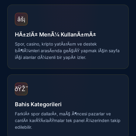
âš¡
HÄ±zlÄ± MenÃ¼ KullanÄ±mÄ±
Spor, casino, kripto yatÄ±rÄ±m ve destek
bÃ¶lÃ¼mleri arasÄ±nda geÃ§iÅŸ yapmak iÃ§in sayfa
iÃ§i alanlar dÃ¼zenli bir yapÄ± izler.
ðŸŽ¯
Bahis Kategorileri
FarklÄ± spor dallarÄ±, maÃ§ Ã¶ncesi pazarlar ve
canlÄ± karÅŸÄ±laÅŸmalar tek panel Ã¼zerinden takip
edilebilir.