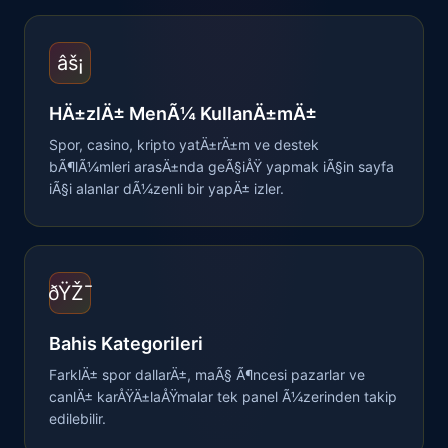
âš¡
HÄ±zlÄ± MenÃ¼ KullanÄ±mÄ±
Spor, casino, kripto yatÄ±rÄ±m ve destek
bÃ¶lÃ¼mleri arasÄ±nda geÃ§iÅŸ yapmak iÃ§in sayfa
iÃ§i alanlar dÃ¼zenli bir yapÄ± izler.
ðŸŽ¯
Bahis Kategorileri
FarklÄ± spor dallarÄ±, maÃ§ Ã¶ncesi pazarlar ve
canlÄ± karÅŸÄ±laÅŸmalar tek panel Ã¼zerinden takip
edilebilir.