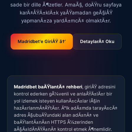
sade bir dille Ã¶zetler. AmaÃ§, doÄŸru sayfaya
karÄ±ÅŸÄ±klÄ±k yaÅŸamadan geÃ§iÅŸ
yapmanÄ±za yardÄ±mcÄ± olmaktÄ±r.
Madridbet'e GiriÅŸ â†’
DetaylarÄ± Oku
Madridbet baÄŸlantÄ± rehberi
, giriÅŸ adresini
kontrol ederken gÃ¼venli ve anlaÅŸÄ±lÄ±r bir
yol izlemek isteyen kullanÄ±cÄ±lar iÃ§in
hazÄ±rlanmÄ±ÅŸtÄ±r. Ä°lk adÄ±mda tarayÄ±cÄ±
adres Ã§ubuÄŸundaki alan adÄ±nÄ± ve
baÄŸlantÄ±nÄ±n HTTPS Ã¼zerinden
aÃ§Ä±ldÄ±ÄŸÄ±nÄ± kontrol etmek Ã¶nemlidir.