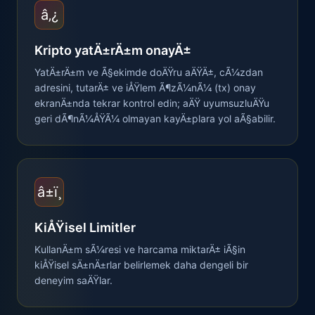
â‚¿
Kripto yatÄ±rÄ±m onayÄ±
YatÄ±rÄ±m ve Ã§ekimde doÄŸru aÄŸÄ±, cÃ¼zdan
adresini, tutarÄ± ve iÅŸlem Ã¶zÃ¼nÃ¼ (tx) onay
ekranÄ±nda tekrar kontrol edin; aÄŸ uyumsuzluÄŸu
geri dÃ¶nÃ¼ÅŸÃ¼ olmayan kayÄ±plara yol aÃ§abilir.
â±ï¸
KiÅŸisel Limitler
KullanÄ±m sÃ¼resi ve harcama miktarÄ± iÃ§in
kiÅŸisel sÄ±nÄ±rlar belirlemek daha dengeli bir
deneyim saÄŸlar.