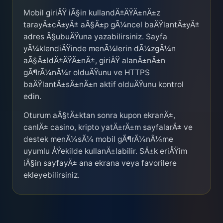
Mobil giriÅŸ iÃ§in kullandÄ±ÄŸÄ±nÄ±z
tarayÄ±cÄ±yÄ± aÃ§Ä±p gÃ¼ncel baÄŸlantÄ±yÄ±
adres Ã§ubuÄŸuna yazabilirsiniz. Sayfa
yÃ¼klendiÄŸinde menÃ¼lerin dÃ¼zgÃ¼n
aÃ§Ä±ldÄ±ÄŸÄ±nÄ±, giriÅŸ alanÄ±nÄ±n
gÃ¶rÃ¼nÃ¼r olduÄŸunu ve HTTPS
baÄŸlantÄ±sÄ±nÄ±n aktif olduÄŸunu kontrol
edin.
Oturum aÃ§tÄ±ktan sonra kupon ekranÄ±,
canlÄ± casino, kripto yatÄ±rÄ±m sayfalarÄ± ve
destek menÃ¼sÃ¼ mobil gÃ¶rÃ¼nÃ¼me
uyumlu ÅŸekilde kullanÄ±labilir. SÄ±k eriÅŸim
iÃ§in sayfayÄ± ana ekrana veya favorilere
ekleyebilirsiniz.