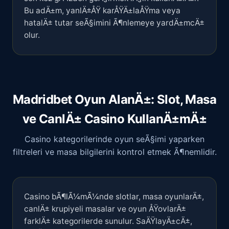
Bu adÄ±m, yanlÄ±ÅŸ karÅŸÄ±laÅŸma veya
hatalÄ± tutar seÃ§imini Ã¶nlemeye yardÄ±mcÄ±
olur.
Madridbet Oyun AlanÄ±: Slot, Masa
ve CanlÄ± Casino KullanÄ±mÄ±
Casino kategorilerinde oyun seÃ§imi yaparken
filtreleri ve masa bilgilerini kontrol etmek Ã¶nemlidir.
Casino bÃ¶lÃ¼mÃ¼nde slotlar, masa oyunlarÄ±,
canlÄ± krupiyeli masalar ve oyun ÅŸovlarÄ±
farklÄ± kategorilerde sunulur. SaÄŸlayÄ±cÄ±,