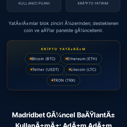
KULLANICI PUANI
KRÄ°PTO YATIRIM
YatÄ±rÄ±mlar blok zinciri Ã¼zerinden; desteklenen
coin ve aÄŸlar panelde gÃ¼ncellenir.
KRIPTO YATÄ±RÄ±M
Bitcoin (BTC)
Ethereum (ETH)
Tether (USDT)
Litecoin (LTC)
TRON (TRX)
Madridbet GÃ¼ncel BaÄŸlantÄ±
KullanÄ±mÄ±: AdÄ±m AdÄ±m