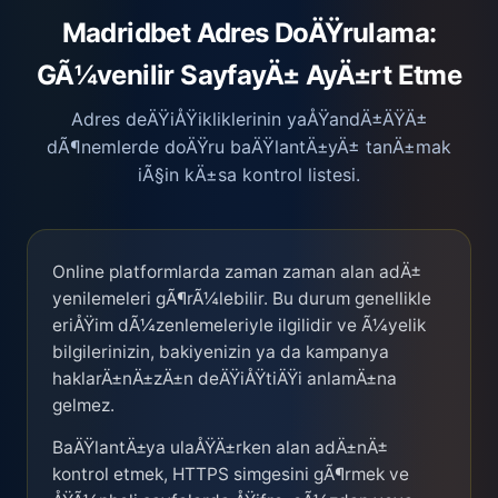
Madridbet Adres DoÄŸrulama:
GÃ¼venilir SayfayÄ± AyÄ±rt Etme
Adres deÄŸiÅŸikliklerinin yaÅŸandÄ±ÄŸÄ±
dÃ¶nemlerde doÄŸru baÄŸlantÄ±yÄ± tanÄ±mak
iÃ§in kÄ±sa kontrol listesi.
Online platformlarda zaman zaman alan adÄ±
yenilemeleri gÃ¶rÃ¼lebilir. Bu durum genellikle
eriÅŸim dÃ¼zenlemeleriyle ilgilidir ve Ã¼yelik
bilgilerinizin, bakiyenizin ya da kampanya
haklarÄ±nÄ±zÄ±n deÄŸiÅŸtiÄŸi anlamÄ±na
gelmez.
BaÄŸlantÄ±ya ulaÅŸÄ±rken alan adÄ±nÄ±
kontrol etmek, HTTPS simgesini gÃ¶rmek ve