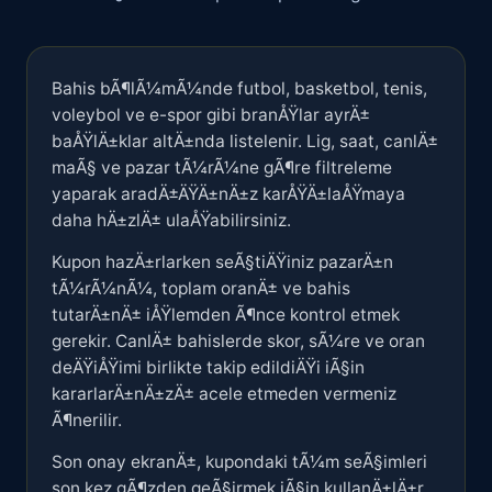
Bahis bÃ¶lÃ¼mÃ¼nde futbol, basketbol, tenis,
voleybol ve e-spor gibi branÅŸlar ayrÄ±
baÅŸlÄ±klar altÄ±nda listelenir. Lig, saat, canlÄ±
maÃ§ ve pazar tÃ¼rÃ¼ne gÃ¶re filtreleme
yaparak aradÄ±ÄŸÄ±nÄ±z karÅŸÄ±laÅŸmaya
daha hÄ±zlÄ± ulaÅŸabilirsiniz.
Kupon hazÄ±rlarken seÃ§tiÄŸiniz pazarÄ±n
tÃ¼rÃ¼nÃ¼, toplam oranÄ± ve bahis
tutarÄ±nÄ± iÅŸlemden Ã¶nce kontrol etmek
gerekir. CanlÄ± bahislerde skor, sÃ¼re ve oran
deÄŸiÅŸimi birlikte takip edildiÄŸi iÃ§in
kararlarÄ±nÄ±zÄ± acele etmeden vermeniz
Ã¶nerilir.
Son onay ekranÄ±, kupondaki tÃ¼m seÃ§imleri
son kez gÃ¶zden geÃ§irmek iÃ§in kullanÄ±lÄ±r.