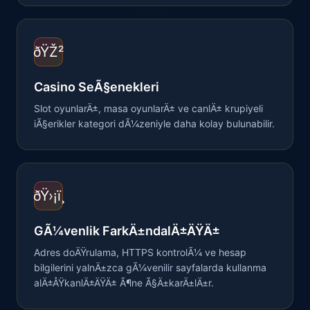
ðŸŽ²
Casino SeÃ§enekleri
Slot oyunlarÄ±, masa oyunlarÄ± ve canlÄ± krupiyeli
iÃ§erikler kategori dÃ¼zeniyle daha kolay bulunabilir.
ðŸ›¡ï¸
GÃ¼venlik FarkÄ±ndalÄ±ÄŸÄ±
Adres doÄŸrulama, HTTPS kontrolÃ¼ ve hesap
bilgilerini yalnÄ±zca gÃ¼venilir sayfalarda kullanma
alÄ±ÅŸkanlÄ±ÄŸÄ± Ã¶ne Ã§Ä±karÄ±lÄ±r.