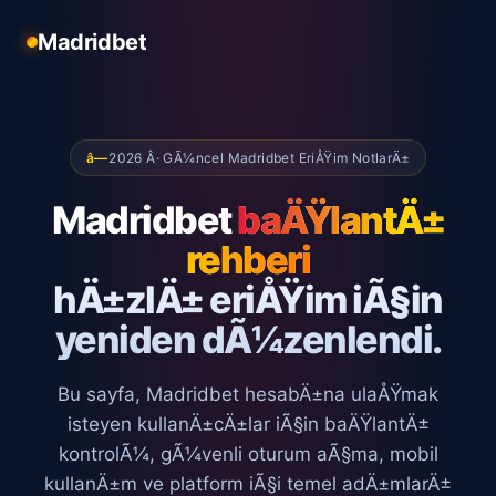
Madridbet
â—
2026 Â· GÃ¼ncel Madridbet EriÅŸim NotlarÄ±
Madridbet
baÄŸlantÄ±
rehberi
hÄ±zlÄ± eriÅŸim iÃ§in
yeniden dÃ¼zenlendi.
Bu sayfa, Madridbet hesabÄ±na ulaÅŸmak
isteyen kullanÄ±cÄ±lar iÃ§in baÄŸlantÄ±
kontrolÃ¼, gÃ¼venli oturum aÃ§ma, mobil
kullanÄ±m ve platform iÃ§i temel adÄ±mlarÄ±