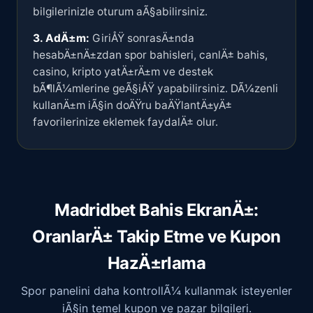
bilgilerinizle oturum aÃ§abilirsiniz.
3. AdÄ±m:
GiriÅŸ sonrasÄ±nda
hesabÄ±nÄ±zdan spor bahisleri, canlÄ± bahis,
casino, kripto yatÄ±rÄ±m ve destek
bÃ¶lÃ¼mlerine geÃ§iÅŸ yapabilirsiniz. DÃ¼zenli
kullanÄ±m iÃ§in doÄŸru baÄŸlantÄ±yÄ±
favorilerinize eklemek faydalÄ± olur.
Madridbet Bahis EkranÄ±:
OranlarÄ± Takip Etme ve Kupon
HazÄ±rlama
Spor panelini daha kontrollÃ¼ kullanmak isteyenler
iÃ§in temel kupon ve pazar bilgileri.