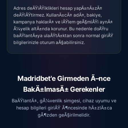
Adres deÄŸiÅŸiklikleri hesap yapÄ±nÄ±zÄ±
deÄŸiÅŸtirmez. KullanÄ±cÄ± adÄ±, bakiye,
kampanya haklarÄ± ve iÅŸlem geÃ§miÅŸi aynÄ±
Ã¼yelik altÄ±nda korunur. Bu nedenle doÄŸru
baÄŸlantÄ±ya ulaÅŸtÄ±ktan sonra normal giriÅŸ
bilgilerinizle oturum aÃ§abilirsiniz.
Madridbet'e Girmeden Ã–nce
BakÄ±lmasÄ± Gerekenler
BaÄŸlantÄ±, gÃ¼venlik simgesi, cihaz uyumu ve
hesap bilgileri giriÅŸ Ã¶ncesinde hÄ±zlÄ±ca
gÃ¶zden geÃ§irilmelidir.