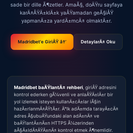
sade bir dille Ã¶zetler. AmaÃ§, doÄŸru sayfaya
karÄ±ÅŸÄ±klÄ±k yaÅŸamadan geÃ§iÅŸ
yapmanÄ±za yardÄ±mcÄ± olmaktÄ±r.
Madridbet'e GiriÅŸ â†’
DetaylarÄ± Oku
Madridbet baÄŸlantÄ± rehberi
, giriÅŸ adresini
kontrol ederken gÃ¼venli ve anlaÅŸÄ±lÄ±r bir
yol izlemek isteyen kullanÄ±cÄ±lar iÃ§in
hazÄ±rlanmÄ±ÅŸtÄ±r. Ä°lk adÄ±mda tarayÄ±cÄ±
adres Ã§ubuÄŸundaki alan adÄ±nÄ± ve
baÄŸlantÄ±nÄ±n HTTPS Ã¼zerinden
aÃ§Ä±ldÄ±ÄŸÄ±nÄ± kontrol etmek Ã¶nemlidir.