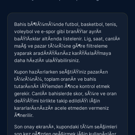
Bahis bÃ¶lÃ¼mÃ¼nde futbol, basketbol, tenis,
voleybol ve e-spor gibi branÅŸlar ayrÄ±
baÅŸlÄ±klar altÄ±nda listelenir. Lig, saat, canlÄ±
maÃ§ ve pazar tÃ¼rÃ¼ne gÃ¶re filtreleme
yaparak aradÄ±ÄŸÄ±nÄ±z karÅŸÄ±laÅŸmaya
daha hÄ±zlÄ± ulaÅŸabilirsiniz.
Kupon hazÄ±rlarken seÃ§tiÄŸiniz pazarÄ±n
tÃ¼rÃ¼nÃ¼, toplam oranÄ± ve bahis
tutarÄ±nÄ± iÅŸlemden Ã¶nce kontrol etmek
gerekir. CanlÄ± bahislerde skor, sÃ¼re ve oran
deÄŸiÅŸimi birlikte takip edildiÄŸi iÃ§in
kararlarÄ±nÄ±zÄ± acele etmeden vermeniz
Ã¶nerilir.
Son onay ekranÄ±, kupondaki tÃ¼m seÃ§imleri
son kez gÃ¶zden geÃ§irmek iÃ§in kullanÄ±lÄ±r.