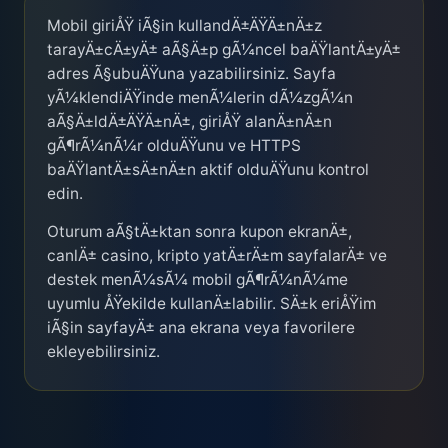
Mobil giriÅŸ iÃ§in kullandÄ±ÄŸÄ±nÄ±z
tarayÄ±cÄ±yÄ± aÃ§Ä±p gÃ¼ncel baÄŸlantÄ±yÄ±
adres Ã§ubuÄŸuna yazabilirsiniz. Sayfa
yÃ¼klendiÄŸinde menÃ¼lerin dÃ¼zgÃ¼n
aÃ§Ä±ldÄ±ÄŸÄ±nÄ±, giriÅŸ alanÄ±nÄ±n
gÃ¶rÃ¼nÃ¼r olduÄŸunu ve HTTPS
baÄŸlantÄ±sÄ±nÄ±n aktif olduÄŸunu kontrol
edin.
Oturum aÃ§tÄ±ktan sonra kupon ekranÄ±,
canlÄ± casino, kripto yatÄ±rÄ±m sayfalarÄ± ve
destek menÃ¼sÃ¼ mobil gÃ¶rÃ¼nÃ¼me
uyumlu ÅŸekilde kullanÄ±labilir. SÄ±k eriÅŸim
iÃ§in sayfayÄ± ana ekrana veya favorilere
ekleyebilirsiniz.