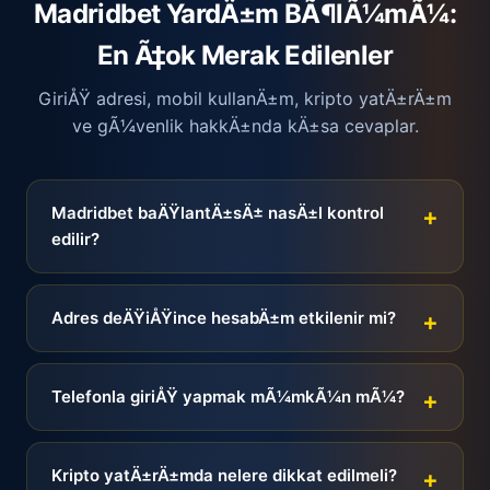
Madridbet YardÄ±m BÃ¶lÃ¼mÃ¼:
En Ã‡ok Merak Edilenler
GiriÅŸ adresi, mobil kullanÄ±m, kripto yatÄ±rÄ±m
ve gÃ¼venlik hakkÄ±nda kÄ±sa cevaplar.
Madridbet baÄŸlantÄ±sÄ± nasÄ±l kontrol
edilir?
Adres deÄŸiÅŸince hesabÄ±m etkilenir mi?
Telefonla giriÅŸ yapmak mÃ¼mkÃ¼n mÃ¼?
Kripto yatÄ±rÄ±mda nelere dikkat edilmeli?