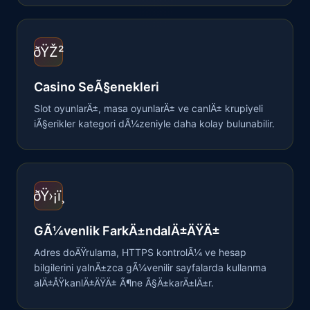
ðŸŽ²
Casino SeÃ§enekleri
Slot oyunlarÄ±, masa oyunlarÄ± ve canlÄ± krupiyeli
iÃ§erikler kategori dÃ¼zeniyle daha kolay bulunabilir.
ðŸ›¡ï¸
GÃ¼venlik FarkÄ±ndalÄ±ÄŸÄ±
Adres doÄŸrulama, HTTPS kontrolÃ¼ ve hesap
bilgilerini yalnÄ±zca gÃ¼venilir sayfalarda kullanma
alÄ±ÅŸkanlÄ±ÄŸÄ± Ã¶ne Ã§Ä±karÄ±lÄ±r.