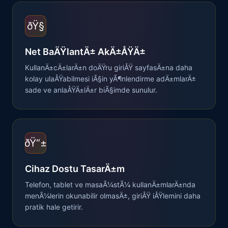
ðŸ§­
Net BaÄŸlantÄ± AkÄ±ÅŸÄ±
KullanÄ±cÄ±larÄ±n doÄŸru giriÅŸ sayfasÄ±na daha
kolay ulaÅŸabilmesi iÃ§in yÃ¶nlendirme adÄ±mlarÄ±
sade ve anlaÅŸÄ±lÄ±r biÃ§imde sunulur.
ðŸ“±
Cihaz Dostu TasarÄ±m
Telefon, tablet ve masaÃ¼stÃ¼ kullanÄ±mlarÄ±nda
menÃ¼lerin okunabilir olmasÄ±, giriÅŸ iÅŸlemini daha
pratik hale getirir.