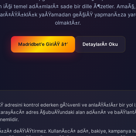
m iÃ§i temel adÄ±mlarÄ± sade bir dille Ã¶zetler. AmaÃ§
karÄ±ÅŸÄ±klÄ±k yaÅŸamadan geÃ§iÅŸ yapmanÄ±za y
olmaktÄ±r.
Madridbet'e GiriÅŸ â†’
DetaylarÄ± Oku
iÅŸ adresini kontrol ederken gÃ¼venli ve anlaÅŸÄ±lÄ±r bir yol 
 tarayÄ±cÄ± adres Ã§ubuÄŸundaki alan adÄ±nÄ± ve baÄŸlan
emlidir.
nÄ±zÄ± deÄŸiÅŸtirmez. KullanÄ±cÄ± adÄ±, bakiye, kampanya h