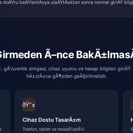
 doÄŸru baÄŸlantÄ±ya ulaÅŸtÄ±ktan sonra normal giriÅŸ bilgile
Girmeden Ã–nce BakÄ±lmas
, gÃ¼venlik simgesi, cihaz uyumu ve hesap bilgileri giriÅŸ
hÄ±zlÄ±ca gÃ¶zden geÃ§irilmelidir.
ðŸ“±
Cihaz Dostu TasarÄ±m
a
Telefon, tablet ve masaÃ¼stÃ¼
S