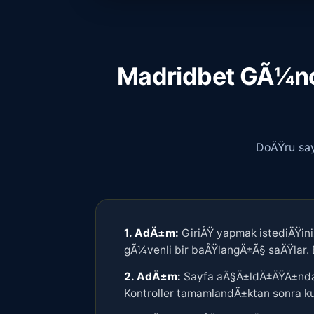
Madridbet GÃ¼n
DoÄŸru sa
1. AdÄ±m:
GiriÅŸ yapmak istediÄŸi
gÃ¼venli bir baÅŸlangÄ±Ã§ saÄŸlar.
2. AdÄ±m:
Sayfa aÃ§Ä±ldÄ±ÄŸÄ±nda k
Kontroller tamamlandÄ±ktan sonra kul