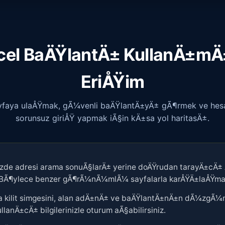
cel BaÄŸlantÄ± KullanÄ±m
EriÅŸim
yfaya ulaÅŸmak, gÃ¼venli baÄŸlantÄ±yÄ± gÃ¶rmek ve he
sorunsuz giriÅŸ yapmak iÃ§in kÄ±sa yol haritasÄ±.
nizde adresi arama sonuÃ§larÄ± yerine doÄŸrudan tarayÄ±c
 BÃ¶ylece benzer gÃ¶rÃ¼nÃ¼mlÃ¼ sayfalarla karÅŸÄ±laÅŸma i
ilit simgesini, alan adÄ±nÄ± ve baÄŸlantÄ±nÄ±n dÃ¼zgÃ¼n 
lanÄ±cÄ± bilgilerinizle oturum aÃ§abilirsiniz.