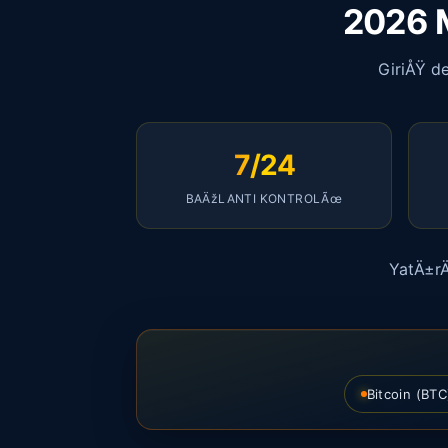
2026 
GiriÅŸ d
7/24
BAÄžLANTI KONTROLÃœ
YatÄ±rÄ
Bitcoin (BTC