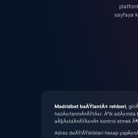
platfor
sayfaya 
Madridbet baÄŸlantÄ± rehberi
, gir
hazÄ±rlanmÄ±ÅŸtÄ±r. Ä°lk adÄ±mda
aÃ§Ä±ldÄ±ÄŸÄ±nÄ± kontrol etmek Ã¶n
Adres deÄŸiÅŸiklikleri hesap yapÄ±