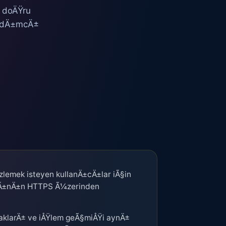
, doÄŸru
ardÄ±mcÄ±
izlemek isteyen kullanÄ±cÄ±lar iÃ§in
tÄ±nÄ±n HTTPS Ã¼zerinden
aklarÄ± ve iÅŸlem geÃ§miÅŸi aynÄ±