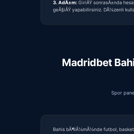
3. AdÄ±m:
GiriÅŸ sonrasÄ±nda hesab
geÃ§iÅŸ yapabilirsiniz. DÃ¼zenli kul
Madridbet Bah
Spor pane
Bahis bÃ¶lÃ¼mÃ¼nde futbol, basketbol